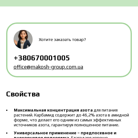
MAKOSH
MAKOSH
MAKOSH
Хотите заказать товар?
+380670001005
Цена зависит от объёма и региона доставки. Для
office@makosh-group.com.ua
расчёта индивидуальной цены заполните
данные:
Свойства
Я ознакомился и принимаю политику
Максимальная концентрация азота
для питания
растений. Карбамид содержит до 46,2% азота в амидной
защиты персональных данных.
Я ознакомился и принимаю политику
форме, что делает его одним из самых эффективных
защиты персональных данных.
источников азота, гарантируя полноценное питание.
Универсальное применение – предпосевное и
внекорневое подкормка.
Благодаря хорошо