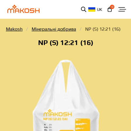
0
UK
Makosh
Мінеральні добрива
NP (S) 12:21 (16)
NP (S) 12:21 (16)
Ви ознайомилися та погоджуєтеся з політикою
захисту персональних даних.