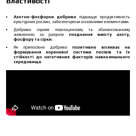
Властивості
Я ознайомився та приймаю політику
захисту персональних даних.
Я ознайомився та приймаю політику
Азотно-фосфорне добриво
підвищує продуктивність
захисту персональних даних.
культурних рослин, забезпечуючи основними елементами.
Добриво сприяє повноцінному та збалансованому
Завантажити каталог
Замовити
живленню за рахунок
поєднання вмісту азоту,
фосфору та сірки
.
Зв’язатися з менеджером Makosh
Як припосівне добриво
позитивно впливає на
формування кореневої системи посівів та їх
стійкості до негативних факторів навколишнього
середовища
.