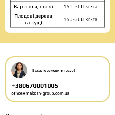
Картопля, овочі
150-300 кг/га
Плодові дерева
150-300 кг/га
та кущі
MAKOSH
MAKOSH
MAKOSH
Бажаєте замовити товар?
Ціна залежить від об’єму та регіону доставки.
Для прорахунку індивідуальної ціни заповніть
+380670001005
дані:
office@makosh-group.com.ua