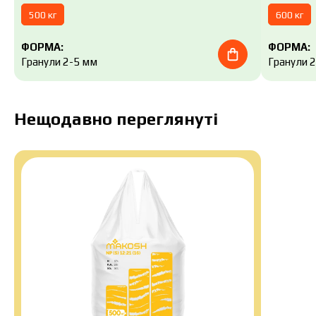
500 кг
600 кг
ФОРМА:
ФОРМА:
Гранули 2-5 мм
Гранули 
Нещодавно переглянуті