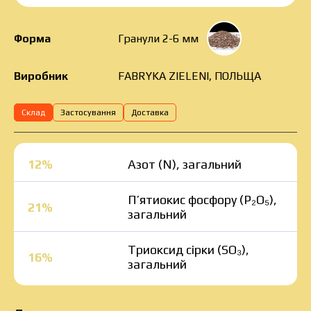
Форма
Гранули 2-6 мм
FABRYKA ZIELENI, ПОЛЬЩА
Виробник
Склад
Застосування
Доставка
12%
Азот (N), загальний
П’ятиокис фосфору (P₂O₅),
21%
загальний
Триоксид сірки (SO₃),
16%
загальний