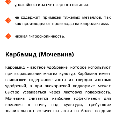
урожайности за счет серного питания;
Цена зависит от объёма и региона доставки. Для
расчёта индивидуальной цены заполните
не содержит примесей тяжелых металлов, так
данные:
как производна от производства капролактама.
низкая гигроскопичность.
Я ознакомился и принимаю политику
Карбамид (Мочевина)
защиты персональных данных.
Я ознакомился и принимаю политику
защиты персональных данных.
Карбамид – азотное удобрение, которое используют
при выращивании многих культур. Карбамид имеет
Скачать каталог
Заказать
наивысшее содержание азота из твердых азотных
удобрений, а при внекорневой подкормке может
Связаться с менеджером Makosh
быстро усваиваться через листовую поверхность.
Мочевина считается наиболее эффективной для
внесения в почву под культуры, требующие
значительного количества азота на более поздних