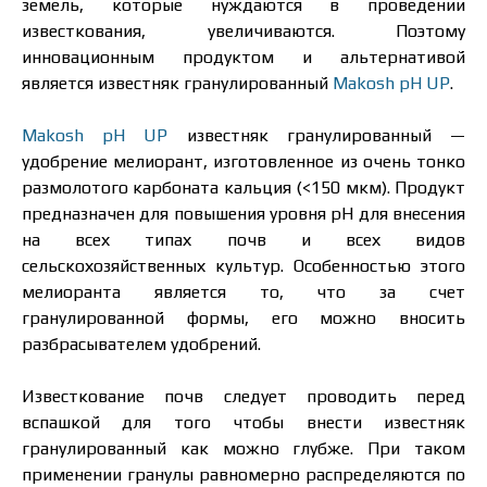
земель, которые нуждаются в проведении
известкования, увеличиваются. Поэтому
инновационным продуктом и альтернативой
является известняк гранулированный
Makosh pH UP
.
Makosh pH UP
известняк гранулированный —
удобрение мелиорант, изготовленное из очень тонко
размолотого карбоната кальция (<150 мкм). Продукт
предназначен для повышения уровня рН для внесения
на всех типах почв и всех видов
сельскохозяйственных культур. Особенностью этого
мелиоранта является то, что за счет
Цена зависит от объёма и региона доставки. Для
гранулированной формы, его можно вносить
расчёта индивидуальной цены заполните
разбрасывателем удобрений.
данные:
Известкование почв следует проводить перед
вспашкой для того чтобы внести известняк
гранулированный как можно глубже. При таком
применении гранулы равномерно распределяются по
Я ознакомился и принимаю политику