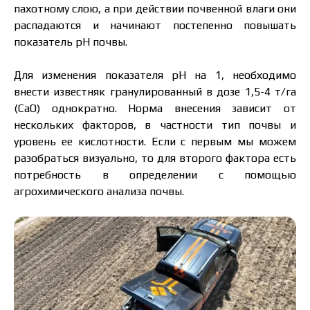
пахотному слою, а при действии почвенной влаги они
защиты персональных данных.
Я ознакомился и принимаю политику
распадаются и начинают постепенно повышать
защиты персональных данных.
показатель pH почвы.
Скачать каталог
Заказать
Для изменения показателя рН на 1, необходимо
внести известняк гранулированный в дозе 1,5-4 т/га
Связаться с менеджером Makosh
(CaO) однократно. Норма внесения зависит от
нескольких факторов, в частности тип почвы и
уровень ее кислотности. Если с первым мы можем
разобраться визуально, то для второго фактора есть
потребность в определении с помощью
агрохимического анализа почвы.