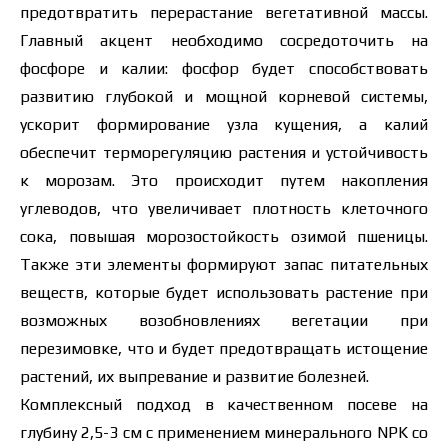
предотвратить перерастание вегетативной массы.
Я ознакомился и принимаю политику
Главный акцент необходимо сосредоточить на
защиты персональных данных.
Я ознакомился и принимаю политику
фосфоре и калии: фосфор будет способствовать
защиты персональных данных.
развитию глубокой и мощной корневой системы,
Скачать каталог
Заказать
ускорит формирование узла кущения, а калий
обеспечит терморегуляцию растения и устойчивость
Связаться с менеджером Makosh
к морозам. Это происходит путем накопления
углеводов, что увеличивает плотность клеточного
сока, повышая морозостойкость озимой пшеницы.
Также эти элементы формируют запас питательных
веществ, которые будет использовать растение при
возможных возобновлениях вегетации при
перезимовке, что и будет предотвращать истощение
растений, их выпревание и развитие болезней.
Комплексный подход в качественном посеве на
глубину 2,5-3 см с применением минерального NPK со