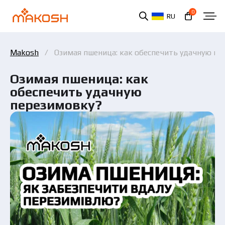
0
RU
Makosh
Озимая пшеница: как обеспечить удачную пе
Озимая пшеница: как
обеспечить удачную
перезимовку?
Вы ознакомились и соглашаетесь с политикой
защиты персональных данных.