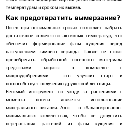
температурам и сроком их высева.
Как предотвратить вымерзание?
Посев при оптимальных сроках позволяет набрать
достаточное количество активных температур, что
обеспечит формирование фазы кущения перед
наступлением зимнего периода. Также не стоит
пренебрегать обработкой посевного материала
средствами защиты в комплексе с
микроудобрениями – это улучшит старт и
поспособствует получению дружеской лестницы.
Цена зависит от объёма и региона доставки. Для
Весомый инструмент по уходу за растениями с
расчёта индивидуальной цены заполните
момента посева является использование
данные:
минерального питания. Азот – в сбалансированно-
минимальных количествах, чтобы не допустить
перерастания растений из фазы кущения и