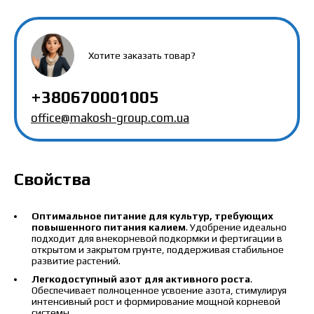
Хотите заказать товар?
+380670001005
Цена зависит от объёма и региона доставки. Для
office@makosh-group.com.ua
расчёта индивидуальной цены заполните
данные:
Свойства
Оптимальное питание для культур, требующих
Я ознакомился и принимаю политику
повышенного питания калием
. Удобрение идеально
подходит для внекорневой подкормки и фертигации в
защиты персональных данных.
Я ознакомился и принимаю политику
открытом и закрытом грунте, поддерживая стабильное
защиты персональных данных.
развитие растений.
Легкодоступный азот для активного роста
.
Скачать каталог
Обеспечивает полноценное усвоение азота, стимулируя
Заказать
интенсивный рост и формирование мощной корневой
системы.