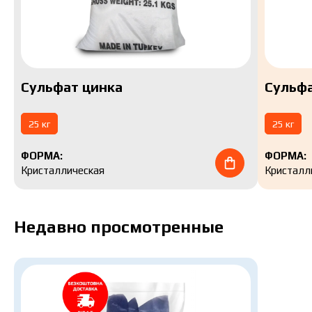
Сульфат цинка
Сульфа
25 кг
25 кг
ФОРМА:
ФОРМА:
Кристаллическая
Кристалл
Недавно просмотренные