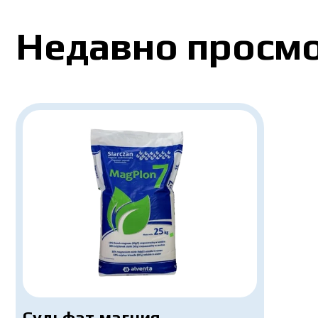
Недавно просм
Сульфат магния