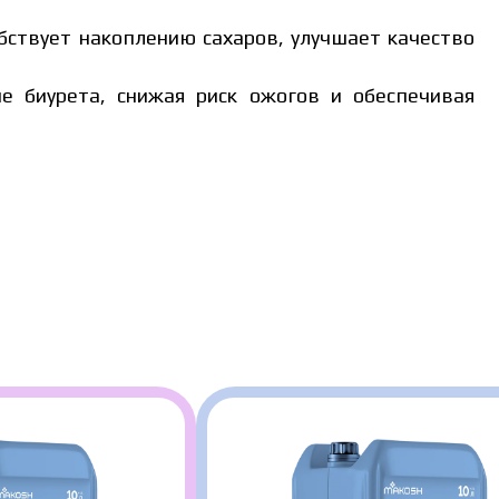
бствует накоплению сахаров, улучшает качество
е биурета, снижая риск ожогов и обеспечивая
льной цены