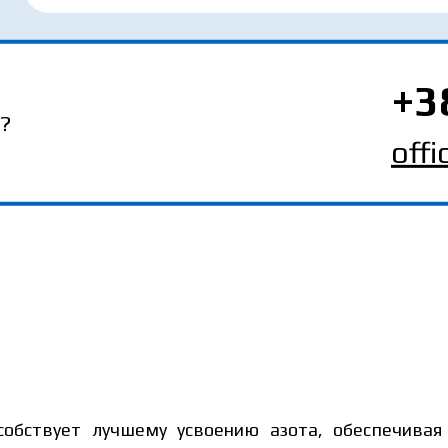
+3
?
off
особствует лучшему усвоению азота, обеспечива