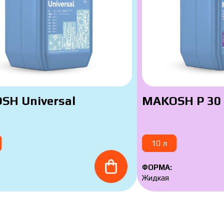
Скача
Заказать
Скачат
Связаться с менеджером Makosh
Связаться с менеджером Makosh
SH Universal
MAKOSH P 30
10 л
ФОРМА:
Жидкая