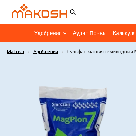
Удобрения
Аудит Почвы
Калькул
Makosh
Удобрения
Сульфат магния семиводный 