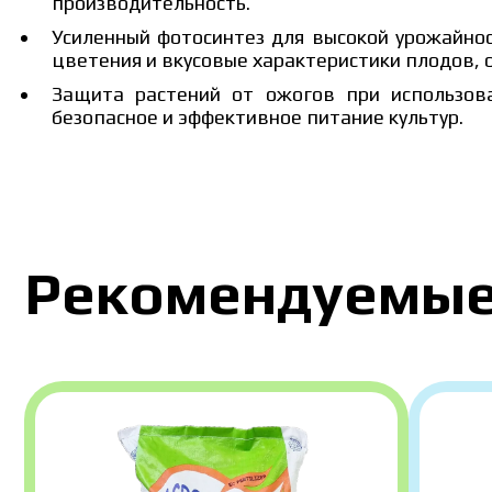
производительность.
Усиленный фотосинтез для высокой урожайнос
цветения и вкусовые характеристики плодов, 
Защита растений от ожогов при использов
Цена зави
безопасное и эффективное питание культур.
заполните
Рекомендуемые
Я ознакомился и принимаю 
Я 
пе