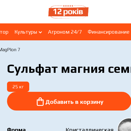
ятор
Культуры
Агроном 24/7
Финансирование
MagPlon 7
Сульфат магния се
25 кг
Добавить в корзину
Добавить в корзину
Форма
Кристаллическая