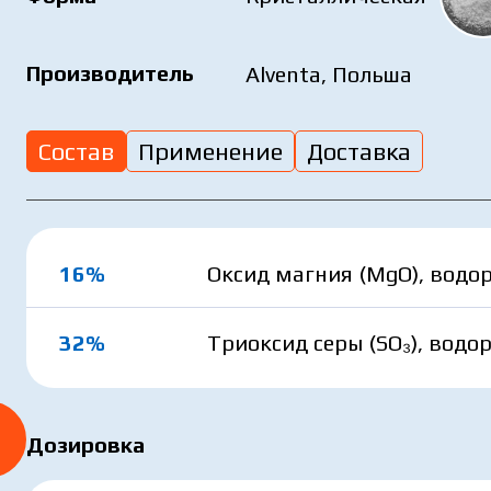
Производитель
Alventa, Польша
Состав
Применение
Доставка
 ознакомились и соглашаетесь с политикой за
рсональных данных.
16%
Оксид магния (MgO), вод
32%
Триоксид серы (SO₃), вод
Отправить заявку сейчас
Отправить заявку сейчас
Дозировка