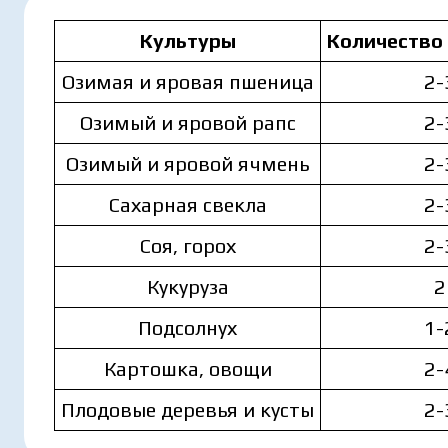
Культуры
Количество
Озимая и яровая пшеница
2-
Озимый и яровой рапс
2-
Озимый и яровой ячмень
2-
Сахарная свекла
2-
Соя, горох
2-
Кукуруза
2
Подсолнух
1-
Картошка, овощи
2-
Плодовые деревья и кусты
2-