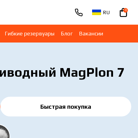
0
RU
+380670001005
Гибкие резервуары
Блог
Вакансии
миводный MagPlon 7
Быстрая покупка
Быстрая покупка