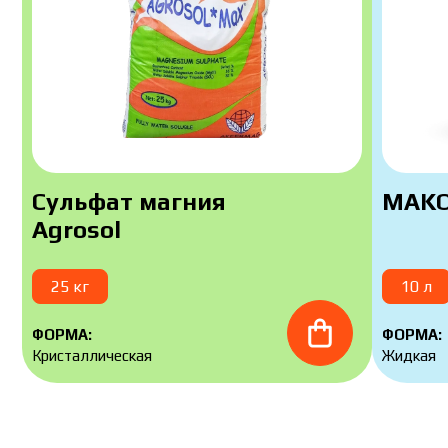
Сульфат магния
MAKO
Agrosol
25 кг
10 л
ФОРМА:
ФОРМА:
Кристаллическая
Жидкая