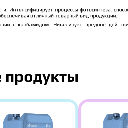
ти. Интенсифицирует процессы фотосинтеза, спосо
обеспечивая отличный товарный вид продукции.
ании с карбамидом. Нивелирует вредное действи
сит от объёма и региона доставки. Для расчёта индивидуа
 данные:
 продукты
политику защиты персональных данных.
ознакомился и принимаю политику защиты
Заказать
рсональных данных.