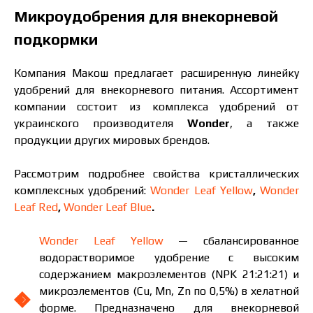
защиты персональных данных.
Микроудобрения для внекорневой
подкормки
Скачать каталог
Заказать
Связаться с менеджером Makosh
Компания Макош предлагает расширенную линейку
удобрений для внекорневого питания. Ассортимент
компании состоит из комплекса удобрений от
украинского производителя
Wonder
, а также
продукции других мировых брендов.
Рассмотрим подробнее свойства кристаллических
комплексных удобрений:
Wonder Leaf Yellow
,
Wonder
Leaf Red
,
Wonder Leaf Blue
.
Wonder Leaf Yellow
— сбалансированное
водорастворимое удобрение с высоким
содержанием макроэлементов (NPK 21:21:21) и
микроэлементов (Cu, Mn, Zn по 0,5%) в хелатной
форме. Предназначено для внекорневой