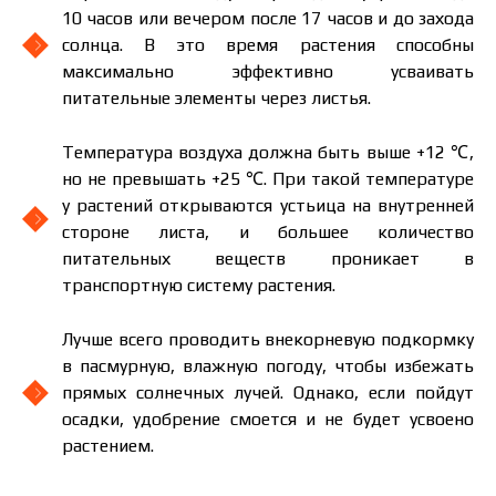
10 часов или вечером после 17 часов и до захода
солнца. В это время растения способны
максимально эффективно усваивать
питательные элементы через листья.
Температура воздуха должна быть выше +12 ℃,
но не превышать +25 ℃. При такой температуре
у растений открываются устьица на внутренней
стороне листа, и большее количество
питательных веществ проникает в
Цена зависит от объёма и региона доставки. Для
транспортную систему растения.
расчёта индивидуальной цены заполните
данные:
Лучше всего проводить внекорневую подкормку
в пасмурную, влажную погоду, чтобы избежать
прямых солнечных лучей. Однако, если пойдут
осадки, удобрение смоется и не будет усвоено
растением.
Я ознакомился и принимаю политику
защиты персональных данных.
Я ознакомился и принимаю политику