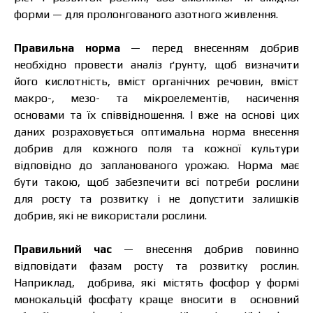
форми — для пролонгованого азотного живлення.
Правильна норма
— перед внесенням добрив
необхідно провести аналіз ґрунту, щоб визначити
його кислотність, вміст органічних речовин, вміст
макро-, мезо- та мікроелементів, насичення
основами та їх співвідношення. І вже на основі цих
даних розраховується оптимальна норма внесення
добрив для кожного поля та кожної культури
відповідно до запланованого урожаю. Норма має
бути такою, щоб забезпечити всі потреби рослини
для росту та розвитку і не допустити залишків
добрив, які не використали рослини.
Ціна залежить від об’єму та регіону доставки.
Правильний час
— внесення добрив повинно
Для прорахунку індивідуальної ціни заповніть
відповідати фазам росту та розвитку рослин.
дані:
Наприклад, добрива, які містять фосфор у формі
монокальцій фосфату краще вносити в основний