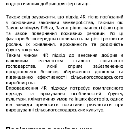
водорозчинних добрив для фертигації.
Також слід зауважити, що підхід 4R тісно пов’язаний
з основними законами землеробства, такими як:
Закон мінімуму Лібіха, Закон рівнозначності факторів
та Закон повернення поживних речовин. Усі ці
фактори безпосередньо впливають на ріст і розвиток
рослин, їх живлення, врожайність та родючість
ґрунту зокрема.
Таким чином, 4R підхід до внесення добрив є
важливим елементом сталого сільського
господарства, який сприяє забезпеченню
продовольчої безпеки, збереженню довкілля та
підвищенню ефективності сільськогосподарського
виробництва.
Впровадження 4R підходу потребує комплексного
підходу та врахування особливостей ґрунту,
культури, кліматичних умов та інших факторів, однак
він завжди приносить позитивні результати при
вирощуванні сільськогосподарських культур.