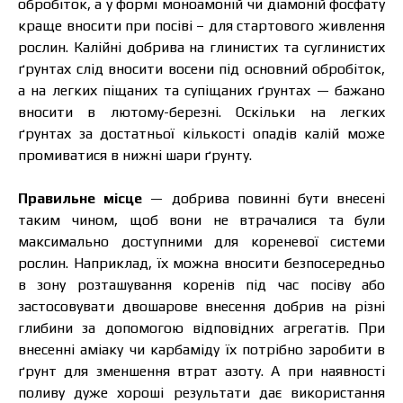
обробіток, а у формі моноамоній чи діамоній фосфату
краще вносити при посіві – для стартового живлення
рослин. Калійні добрива на глинистих та суглинистих
Я ознайомився та приймаю політику
ґрунтах слід вносити восени під основний обробіток,
захисту персональних даних.
Я ознайомився та приймаю політику
а на легких піщаних та супіщаних ґрунтах — бажано
захисту персональних даних.
вносити в лютому-березні. Оскільки на легких
ґрунтах за достатньої кількості опадів калій може
Завантажити каталог
Замовити
промиватися в нижні шари ґрунту.
Зв’язатися з менеджером Makosh
Правильне місце
— добрива повинні бути внесені
таким чином, щоб вони не втрачалися та були
максимально доступними для кореневої системи
рослин. Наприклад, їх можна вносити безпосередньо
в зону розташування коренів під час посіву або
застосовувати двошарове внесення добрив на різні
глибини за допомогою відповідних агрегатів. При
внесенні аміаку чи карбаміду їх потрібно заробити в
ґрунт для зменшення втрат азоту. А при наявності
поливу дуже хороші результати дає використання