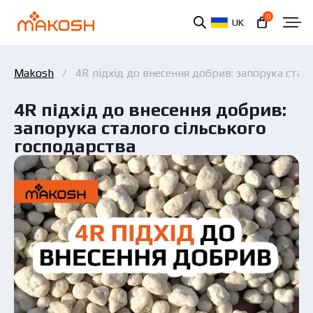
0
UK
Makosh
4R підхід до внесення добрив: запорука стал
4R підхід до внесення добрив:
запорука сталого сільського
господарства
Ви ознайомилися та погоджуєтеся з політикою
захисту персональних даних.