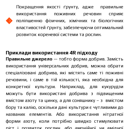
Покращення якості ґрунту, адже правильне
використання поживних речовин сприяє
поліпшенню фізичних, хімічних та біологічних
властивостей ґрунту, забезпечуючи оптимальний
розвиток кореневої системи та рослин.
Приклади використання 4R підходу
Правильне джерело
— тобто форма добрив. Замість
використання універсальних добрив, можна обрати
спеціалізовані добрива, які містять саме ті поживні
речовини, і саме в тій кількості, яка необхідна для
конкретної культури. Наприклад, для кукурудзи
можуть бути використані добрива з підвищеним
вмістом азоту та цинку, а для соняшнику – з вмістом
бору та калію, оскільки дані культури є чутливими до
названих елементів. Або використання нітратної
форми азоту, коли потрібно швидко стимулювати
ріст і розвиток рослин, або амонійної чи амідної