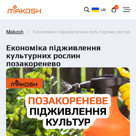
0
UK
Makosh
Економіка підживлення культурних рослин 
Економіка підживлення
культурних рослин
позакоренево
Ви ознайомилися та погоджуєтеся з політикою
захисту персональних даних.