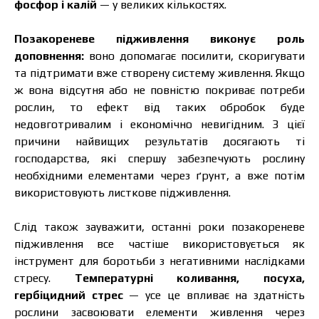
фосфор і калій
— у великих кількостях.
Позакореневе підживлення виконує роль
доповнення:
воно допомагає посилити, скоригувати
та підтримати вже створену систему живлення. Якщо
ж вона відсутня або не повністю покриває потреби
рослин, то ефект від таких обробок буде
недовготривалим і економічно невигідним. З цієї
причини найвищих результатів досягають ті
господарства, які спершу забезпечують рослину
необхідними елементами через ґрунт, а вже потім
використовують листкове підживлення.
Слід також зауважити, останні роки позакореневе
підживлення все частіше використовується як
інструмент для боротьби з негативними наслідками
стресу.
Температурні коливання, посуха,
гербіцидний стрес
— усе це впливає на здатність
рослини засвоювати елементи живлення через