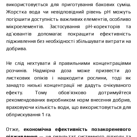
використовується для приготування бакових суміш.
Жорстка вода чи невідповідний рівень pH можуть
погіршити доступність важливих елементів, особливо
мікроелементів. Застосування pH-коректорів та
ад’ювантів допомагає покращити ефективність
підживлення без необхідності збільшувати витрати на
добрива.
Не слід нехтувати й правильними концентраціями
розчинів. Надмірна доза може призвести до
листкових опіків і нашкодити рослини, тоді як
занадто низькі концентрації не дадуть очікуваного
ефекту. Тому обов’язково дотримуйтеся
рекомендованих виробником норм внесення добрив,
враховуючи кількість води, що використовується для
обприскування 1 га.
Отже,
економічна ефективність позакореневого
підживлення
— це результат системного підходу та