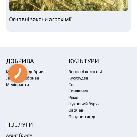
Основні закони агрохімії
ДОБРИВА
КУЛЬТУРИ
Мінеральні добрива
Зернові колосові
Листові добрива
Кукурудза
Меліоранти
Соя
Соняшник
Ріпак
Цукровий буряк
Овочеві
Плодово ягідні
ПОСЛУГИ
Аудит Ґрунту