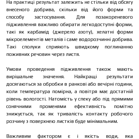
На практиці результат залежить не стільки від обсягу
Ціна залежить від об’єму та регіону доставки.
внесеного добрива, скільки від його форми та
Для прорахунку індивідуальної ціни заповніть
способу застосування. Для позакореневого
дані:
підживлення важливо обирати легкодоступні форми,
такі як карбамід (джерело азоту), хелатні форми
мікроелементів металів і саме водорозчинні добрива.
Такі сполуки сприяють швидкому поглинанню
поживних речовин через листя.
Я ознайомився та приймаю політику
захисту персональних даних.
Я ознайомився та приймаю політику
Умови проведення підживлення також мають
захисту персональних даних.
вирішальне значення. Найкращі результати
Завантажити каталог
досягаються за обробки в ранкові або вечірні години,
Замовити
коли температура помірна, а повітря має достатній
Зв’язатися з менеджером Makosh
рівень вологості. Натомість у спеку або під прямими
сонячними променями ефективність помітно
знижується, так як тривалість контакту робочого
розчину з поверхнею листків буде мінімальним.
Важливим фактором є і якість води, яка