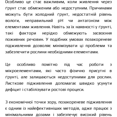
Особливо це стає важливим, коли живлення через
ґрунт стає обмеженим або недоступним. Причинами
можуть бути холодний ґрунт, недостатній рівень
вологи, неправильний pH чи антагонізм між
елементами живлення. Навіть за їх наявності у ґрунті,
такі фактори нерідко обмежують засвоєння
поживних речовин. У подібних умовах позакореневе
підживлення дозволяє мінімізувати ці проблеми та
забезпечити рослини необхідними елементами.
Це особливо помітно під час роботи з
мікроелементами, які часто фізично присутні в
ґрунті, але залишаються недоступними для рослин.
Листкове підживлення допомагає швидко усунути
дефіцит і стабілізувати ростові процеси.
З економічної точки зору, позакореневе підживлення
є одним із найефективніших методів, адже працює з
мінімальними дозами і забезпечує високий рівень