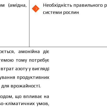
рм (амідна,
Необхідність правильного 
системи рослин
ється, амонійна діє
темою тому потребує
втрат азоту у вигляді
мування продуктивних
я для врожайності.
ходом, що впливає на
ово-кліматичних умов,