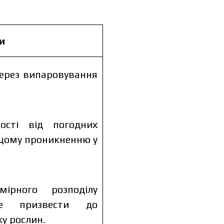
и
через випаровування
ості від погодних
щому проникненню у
мірного розподілу
е призвести до
у рослин.