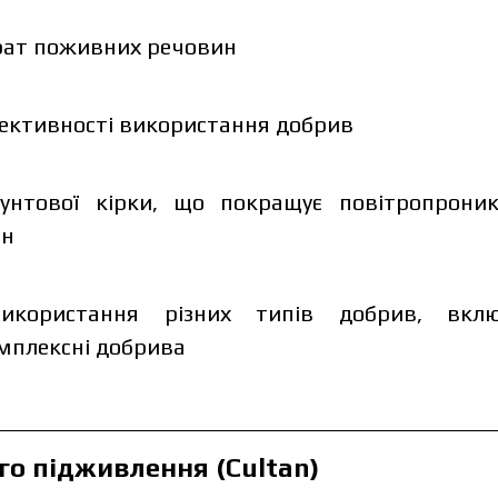
ат поживних речовин
ективності використання добрив
олітику захисту персональних даних.
унтової кірки, що покращує повітропроник
ознайомився та приймаю політику захисту
Замовити
ин
рсональних даних.
Заванта
Замовити
икористання різних типів добрив, вкл
Завантаж
Зв’язатися з менеджером Makosh
мплексні добрива
Зв’язатися з менеджером Makosh
го підживлення (Cultan)