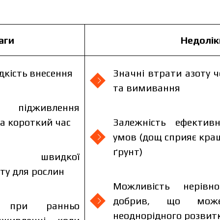
аги
Недолік
дкість внесення
Значні втрати азоту 
та вимивання
 підживлення
а короткий час
Залежність ефективн
умов (дощ сприяє кра
ґрунт)
ння швидкої
оту для рослин
Можливість нерівно
добрив, що мож
ть при ранньо
неоднорідного розвитк