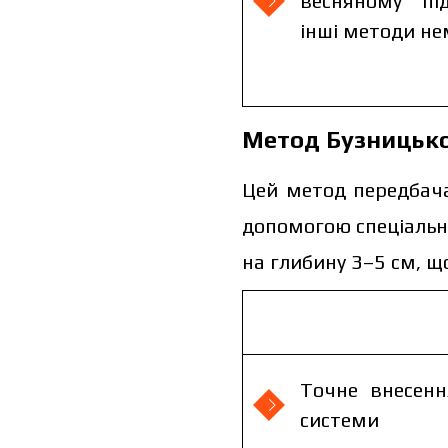
весняному пі
інші методи н
Метод Бузницько
Цей метод передбача
допомогою спеціальн
на глибину 3–5 см, щ
Ціна зале
ціни запов
Точне внесенн
системи