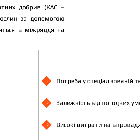
отних добрив (КАС –
рослин за допомогою
диться в міжряддя на
Потреба у спеціалізованій т
Залежність від погодних ум
Високі витрати на впровад