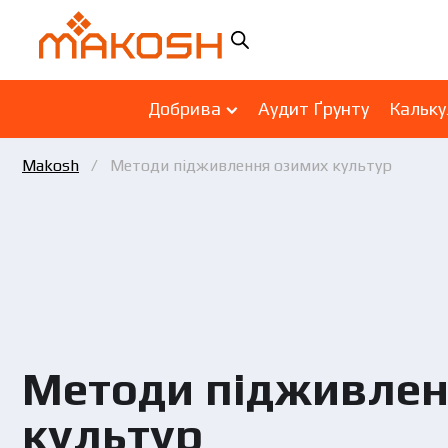
Добрива
Аудит Ґрунту
Кальку
Makosh
Методи підживлення озимих культур
Методи підживлен
культур