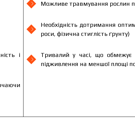
Можливе травмування рослин пі
Необхідність дотримання оптим
роси, фізична стиглість ґрунту)
ність і
Тривалий у часі, що обмежує 
підживлення на меншої площі по
жити каталог
ючаючи
ити каталог