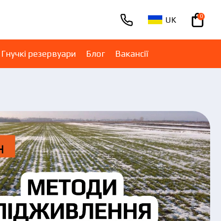
0
UK
+380670001005
Гнучкі резервуари
Блог
Вакансії