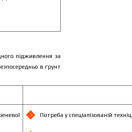
дного підживлення за
езпосередньо в ґрунт
дуальної
реневої
Потреба у спеціалізованій техніц