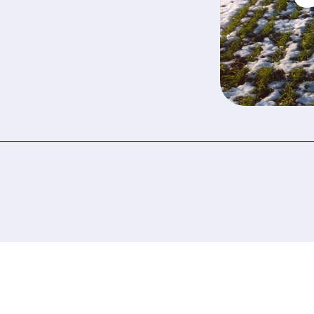
 ознайомилися та погоджуєтеся з політикою за
рсональних даних.
Подати заявку зараз
Подати заявку зараз