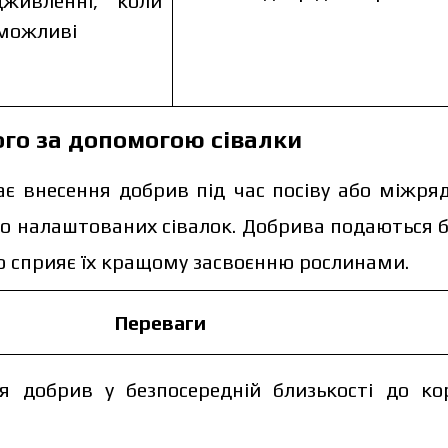
дживленні, коли
еможливі
го за допомогою сівалки
є внесення добрив під час посіву або міжря
о налаштованих сівалок. Добрива подаються б
о сприяє їх кращому засвоєнню рослинами.
жить від об’єму та регіону доставки. Для прорахунку індиві
Переваги
ніть дані:
я добрив у безпосередній близькості до ко