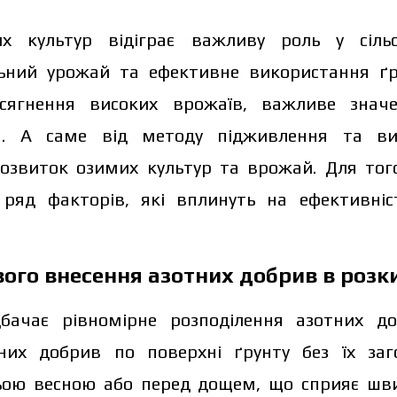
х культур відіграє важливу роль у сільсь
льний урожай та ефективне використання ґру
сягнення високих врожаїв, важливе знач
н. А саме від методу підживлення та ви
розвиток озимих культур та врожай. Для тог
 ряд факторів, які вплинуть на ефективніс
ого внесення азотних добрив в розк
бачає рівномірне розподілення азотних д
них добрив по поверхні ґрунту без їх заг
ньою весною або перед дощем, що сприяє ш