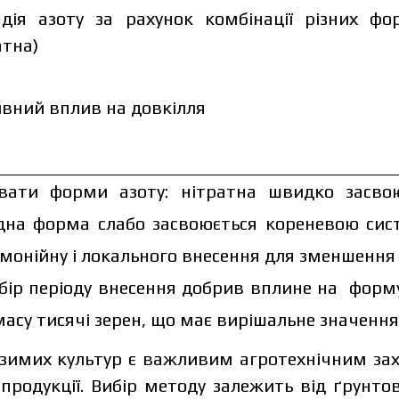
дія азоту за рахунок комбінації різних фо
атна)
вний вплив на довкілля
вати форми азоту: нітратна швидко засвою
ідна форма слабо засвоюється кореневою сис
амонійну і локального внесення для зменшення 
вибір періоду внесення добрив вплине на фор
 масу тисячі зерен, що має вирішальне значенн
зимих культур є важливим агротехнічним за
 продукції. Вибір методу залежить від ґрунт