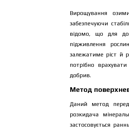
Вирощування озими
забезпечуючи стабі
відомо, що для до
підживлення росли
залежатиме ріст й 
потрібно врахувати
добрив.
Метод поверхнев
Даний метод перед
розкидача мінераль
застосовується ран