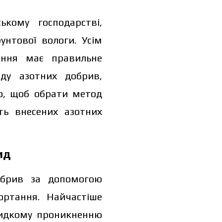
кому господарстві,
нтової вологи. Усім
ення має правильне
ду азотних добрив,
о, щоб обрати метод
ть внесених азотних
ид
обрив за допомогою
ортання. Найчастіше
видкому проникненню