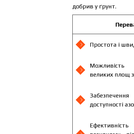
добрив у ґрунт.
Перев
Простота і шви
Можливість
великих площ з
Забезпече
доступності аз
Ефективніс