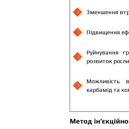
Зменшення втр
Підвищення еф
Я ознайомився та приймаю п
Руйнування ґр
Я 
розвиток росл
пе
Можливість в
карбамід та ко
Метод ін’єкційно