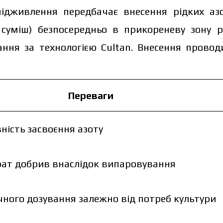
 підживлення передбачає внесення рідких аз
 суміш) безпосередньо в прикореневу зону 
ання за технологією Cultan. Внесення прово
Переваги
ність засвоєння азоту
ат добрив внаслідок випаровування
ного дозування залежно від потреб культури