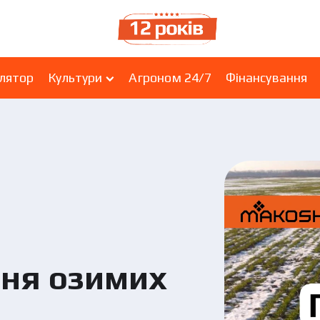
лятор
Культури
Агроном 24/7
Фінансування
ня озимих