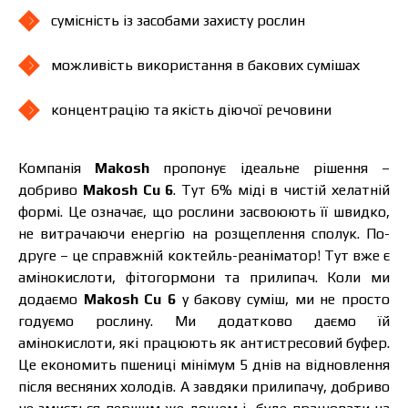
сумісність із засобами захисту рослин
можливість використання в бакових сумішах
Я ознайомився та приймаю політику
захисту персональних даних.
Я ознайомився та приймаю політику
концентрацію та якість діючої речовини
захисту персональних даних.
Завантажити каталог
Замовити
Компанія
Makosh
пропонує ідеальне рішення –
добриво
Makosh Cu 6
. Тут
6% міді в чистій хелатній
Зв’язатися з менеджером Makosh
формі
. Це означає, що рослини засвоюють її швидко,
не витрачаючи енергію на розщеплення сполук. По-
друге – це справжній коктейль-реаніматор! Тут вже є
амінокислоти, фітогормони та прилипач.
Коли ми
додаємо
Makosh Cu 6
у бакову суміш, ми не просто
годуємо рослину. Ми додатково даємо їй
амінокислоти, які працюють як антистресовий буфер.
Це економить пшениці мінімум 5 днів на відновлення
після весняних холодів. А завдяки прилипачу, добриво