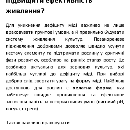
підвищити ефективність
живлення?
Для уникнення дефіциту міді важливо не лише
враховувати ґрунтові умови, а й правильно будувати
систему живлення культур. Позакореневе
підживлення добривами дозволяє швидко усунути
нестачу елементу та підтримати рослину у критичні
фази розвитку, особливо на ранніх етапах росту. Це
особливо актуально для зернових культур, які
найбільш чутливі до дефіциту міді. При виборі
добрив слід звертати увагу на форму міді. Найбільш
доступною для рослин є
хелатна форма
, яка
забезпечує швидке проникнення та ефективне
засвоєння навіть за несприятливих умов (високий pH,
Ціна залежить від об’єму та регіону доставки.
посуха, стреси).
Для прорахунку індивідуальної ціни заповніть
дані:
Також важливо враховувати: