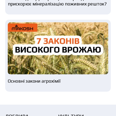
прискорює мінералізацію поживних решток?
Основні закони агрохімії