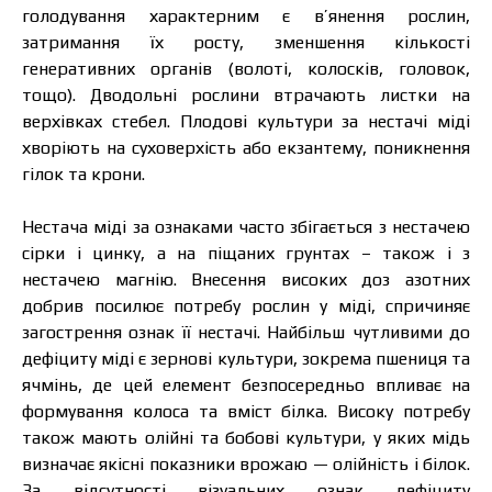
голодування характерним є в’янення рослин,
затримання їх росту, зменшення кількості
генеративних органів (волоті, колосків, головок,
тощо). Дводольні рослини втрачають листки на
верхівках стебел. Плодові культури за нестачі міді
хворіють на суховерхість або екзантему, поникнення
гілок та крони.
Нестача міді за ознаками часто збігається з нестачею
сірки і цинку, а на піщаних грунтах – також і з
нестачею магнію. Внесення високих доз азотних
добрив посилює потребу рослин у міді, спричиняє
загострення ознак її нестачі. Найбільш чутливими до
дефіциту міді є зернові культури, зокрема пшениця та
ячмінь, де цей елемент безпосередньо впливає на
формування колоса та вміст білка. Високу потребу
також мають олійні та бобові культури, у яких мідь
визначає якісні показники врожаю — олійність і білок.
За відсутності візуальних ознак дефіциту