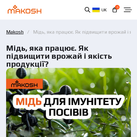
0
UK
Makosh
Мідь, яка працює. Як підвищити врожай і які
Мідь, яка працює. Як
підвищити врожай і якість
продукції?
Ви ознайомилися та погоджуєтеся з політикою
захисту персональних даних.