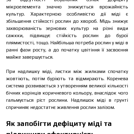
мікроелемента значно знижується врожайність
культур. Характерною особливістю дії міді є
збільшення стійкості рослин до хвороб. Мідь знижує
захворюваність зернових культур на різні види
сажкки, підвищує стійкість рослин до бурої
плямистості, тощо. Найбільша потреба рослин у міді в
ранні фази росту, а до початку цвітіння її засвоєння
майже завершується.
При надлишку міді, листки між жилками спочатку
жовтіють, потім буріють та відмирають. Коренева
система розвивається з утворенням великої кількості
бічних корінців коричневого кольору, внаслідок чого
гальмується ріст рослини. Надлишок міді в грунті
спричиняє недостатнє живлення рослин залізом.
Як запобігти дефіциту міді та