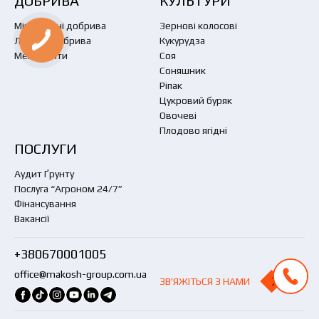
ДОБРИВА
КУЛЬТУРИ
Мінеральні добрива
Зернові колосові
Листові добрива
Кукурудза
Меліоранти
Соя
Соняшник
Ріпак
Цукровий буряк
Овочеві
Плодово ягідні
ПОСЛУГИ
Аудит Ґрунту
Послуга “Агроном 24/7”
Фінансування
Вакансії
+380670001005
office@makosh-group.com.ua
ЗВ'ЯЖІТЬСЯ З НАМИ
ЗВ'ЯЖІТЬСЯ З НАМИ