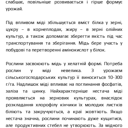
слабшає, повільніше розвивається і гірше формує
урожай.
Під впливом міді збільшується вміст білка у зерні,
цукру – в корнеплодах, жиру – в зерні олійних
культур, а також допомагає зберегти якість під час
транспортування та зберігання. Мідь бере участь у
побудові та перетворенні амінокислот у білок.
Рослини засвоюють мідь у хелатній формі. Потреба
рослин у міді невелика. З урожаєм
сільськогосподарських культур її виноситься 10-300
г/га. Надлишок міді впливає на поглинання фосфатів,
заліза та цинку. Найхарактерніше нестача міді
проявляється на зернових культурах, внаслідок
розкладання хлорофілу кінчики їх молодих листків
біліють та закручуються, а краї жовтіють. Якщо
нестача значна, рослини починають дуже кущитися,
але продуктивних стебел не утворюють. За мідного