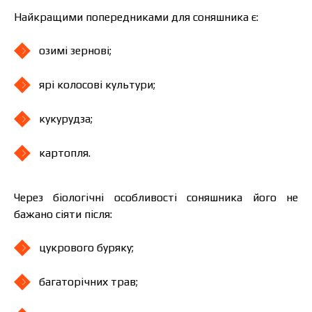
Найкращими попередниками для соняшника є:
озимі зернові;
ярі колосові культури;
кукурудза;
картопля.
Через біологічні особливості соняшника його не
бажано сіяти після:
цукрового буряку;
багаторічних трав;