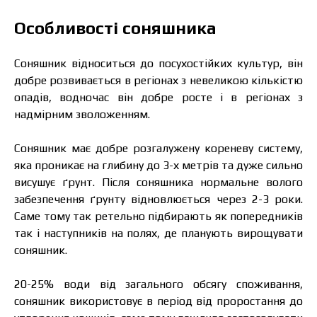
Особливості соняшника
Соняшник відноситься до посухостійких культур, він
добре розвивається в регіонах з невеликою кількістю
опадів, водночас він добре росте і в регіонах з
надмірним зволоженням.
Соняшник має добре розгалужену кореневу систему,
яка проникає на глибину до 3-х метрів та дуже сильно
висушує ґрунт. Після соняшника нормальне волого
забезпечення ґрунту відновлюється через 2-3 роки.
Саме тому так ретельно підбирають як попередників
так і наступників на полях, де планують вирощувати
соняшник.
20-25% води від загального обсягу споживання,
соняшник використовує в період від проростання до