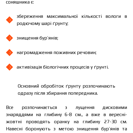
соняшника є:
збереження максимальної кількості вологи в
родючому шарі ґрунту;
знищення бур’янів;
нагромадження поживних речовин;
Ціна залежить від об’єму та регіону доставки.
Для прорахунку індивідуальної ціни заповніть
дані:
активізація біологічних процесів у ґрунті.
Основний обробіток ґрунту розпочинають
одразу після збирання попередника.
Я ознайомився та приймаю політику
захисту персональних даних.
Все розпочинається з лущення дисковими
Я ознайомився та приймаю політику
захисту персональних даних.
знаряддями на глибину 6-8 см., а вже в вересні-
жовтні проводять оранку на глибину 27-30 см.
Завантажити каталог
Замовити
Навесні боронують з метою знищення бур’янів та