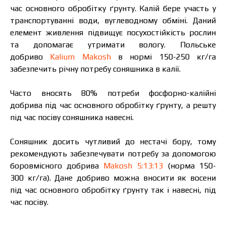
час основного обробітку ґрунту. Калій бере участь у
транспортуванні води, вуглеводному обміні. Даний
елемент живлення підвищує посухостійкість рослин
та допомагає утримати вологу. Польське
добриво
Kalium Makosh
в нормі 150-250 кг/га
забезпечить річну потребу соняшника в калії.
Часто вносять 80% потреби фосфорно-калійні
добрива під час основного обробітку ґрунту, а решту
під час посіву соняшника навесні.
Соняшник досить чутливий до нестачі бору, тому
рекомендують забезпечувати потребу за допомогою
боровмісного добрива
Makosh 5:13:13
(норма 150-
300 кг/га). Дане добриво можна вносити як восени
під час основного обробітку ґрунту так і навесні, під
час посіву.