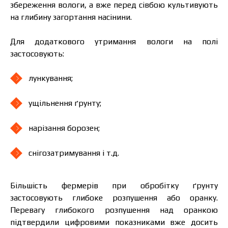
збереження вологи, а вже перед сівбою культивують
Зв’язатися з менеджером Makosh
на глибину загортання насінини.
Для додаткового утримання вологи на полі
застосовують:
лункування;
ущільнення ґрунту;
нарізання борозен;
снігозатримування і т.д.
Більшість фермерів при обробітку ґрунту
застосовують глибоке розпушення або оранку.
Перевагу глибокого розпушення над оранкою
підтвердили цифровими показниками вже досить