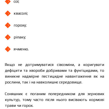
сої;
квасолі;
гороху;
ріпаку;
ячменю.
Якщо не дотримуватися сівозміни, а коригувати
дефіцити та хвороби добривами та фунгіцидами, то
виникне надмірне пестицидне навантаження як на
рослини, так і на навколишнє середовище.
Соняшник є поганим попередником для зернових
культур, тому часто після нього висівають кормові
трави чи горох.