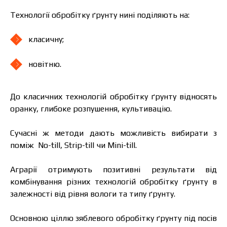
Технології обробітку ґрунту нині поділяють на:
класичну;
новітню.
До класичних технологій обробітку ґрунту відносять
оранку, глибоке розпушення, культивацію.
Сучасні ж методи дають можливість вибирати з
поміж No-till, Strip-till чи Mini-till.
Аграрії отримують позитивні результати від
комбінування різних технологій обробітку ґрунту в
залежності від рівня вологи та типу ґрунту.
Основною ціллю зяблевого обробітку ґрунту під посів