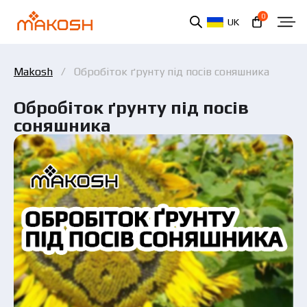
0
UK
Makosh
Обробіток ґрунту під посів соняшника
Обробіток ґрунту під посів
соняшника
Ви ознайомилися та погоджуєтеся з політикою
захисту персональних даних.