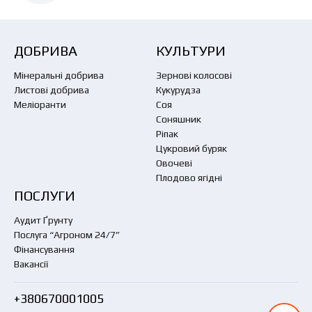
ДОБРИВА
КУЛЬТУРИ
Мінеральні добрива
Зернові колосові
Листові добрива
Кукурудза
Меліоранти
Соя
Соняшник
Ріпак
Цукровий буряк
Овочеві
Плодово ягідні
ПОСЛУГИ
Аудит Ґрунту
Послуга “Агроном 24/7”
Фінансування
Вакансії
+380670001005