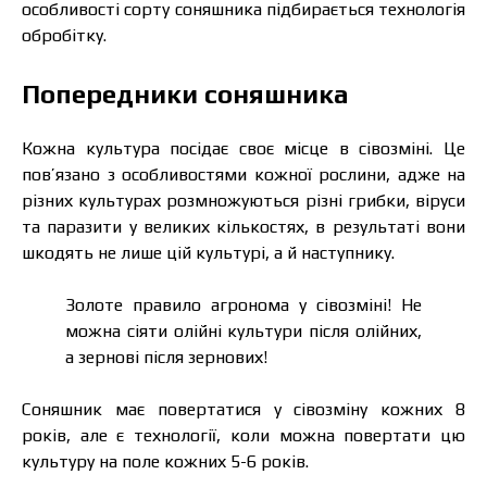
особливості сорту соняшника підбирається технологія
обробітку.
Попередники соняшника
Кожна культура посідає своє місце в сівозміні. Це
пов’язано з особливостями кожної рослини, адже на
різних культурах розмножуються різні грибки, віруси
та паразити у великих кількостях, в результаті вони
шкодять не лише цій культурі, а й наступнику.
Золоте правило агронома у сівозміні! Не
можна сіяти олійні культури після олійних,
а зернові після зернових!
Соняшник має повертатися у сівозміну кожних 8
років, але є технології, коли можна повертати цю
культуру на поле кожних 5-6 років.