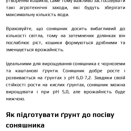
утворення кошиків, саме тому важливо застосовувати
такі агротехнічні заходи, які будуть зберігати
максимальну кількість води.
Враховуйте, що соняшник досить вибагливий до
кількості світла, тому на затемнених ділянках він
послаблює ріст, кошики формуються дрібними та
зменшується врожайність.
Ідеальними для вирощування соняшника є чорноземи
та каштанові ґрунти. Соняшник добре росте і
розвивається на ґрунтах з рН 6,0-7,2. Завдяки своїй
стійкості рости на кислих ґрунтах, соняшник можна
вирощувати і при рН 5,0, але врожайність буде
нижчою.
Як підготувати ґрунт до посіву
соняшника