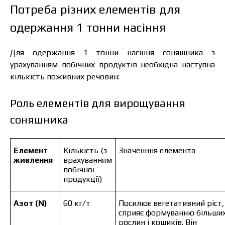
Потреба різних елементів для
одержання 1 тонни насіння
Для одержання 1 тонни насіння соняшника з
урахуванням побічних продуктів необхідна наступна
кількість поживних речовин:
Роль елементів для вирощування
соняшника
Елемент
Кількість (з
Значенння елемента
живлення
врахуванням
побічної
продукції)
Азот (N)
60 кг/т
Посилює вегетативний ріст,
сприяє формуванню більши
рослин і кошиків. Він