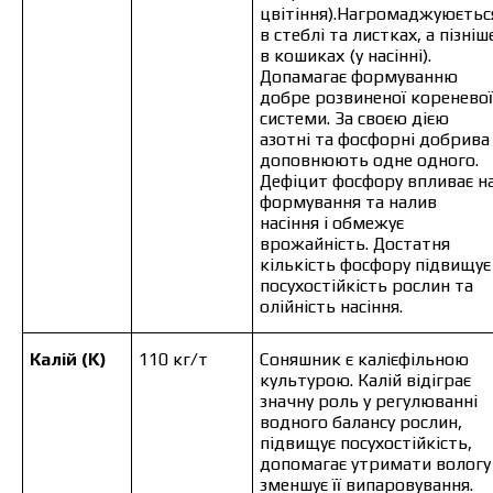
цвітіння).Нагромаджуюєтьс
в стеблі та листках, а пізніш
в кошиках (у насінні).
Допамагає формуванню
добре розвиненої кореневої
системи. За своєю дією
азотні та фосфорні добрива
доповнюють одне одного.
Дефіцит фосфору впливає н
формування та налив
насіння і обмежує
врожайність. Достатня
кількість фосфору підвищує
посухостійкість рослин та
олійність насіння.
Калій (K)
110 кг/т
Соняшник є калієфільною
культурою. Калій відіграє
значну роль у регулюванні
водного балансу рослин,
підвищує посухостійкість,
допомагає утримати вологу 
зменшує її випаровування.