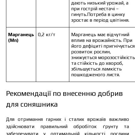
Замовити
дають низький урожай, а
при гострій нестачі –
Зв’язатися з менеджером Makosh
гинуть.Потреба в цинку
зростає в період цвітіння.
Марганець
0,2 кг/т
Марганець має відчутний
(Mn)
вплив на врожайність. При
його дефіциті пригнічується
розвиток рослин,
знижується морозостійкість
та стійкість до хвороб,
збільшується ламкість
пошкодженого листя.
Рекомендації по внесенню добрив
для соняшника
Для отримання гарних і сталих врожаїв важливо
здійснювати правильний обробіток ґрунту та
забезпечувати у оптимальній кількості рослини