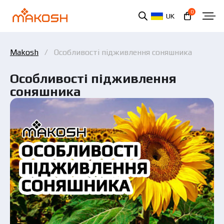
0
UK
Makosh
Особливості підживлення соняшника
Особливості підживлення
соняшника
Ви ознайомилися та погоджуєтеся з політикою
захисту персональних даних.