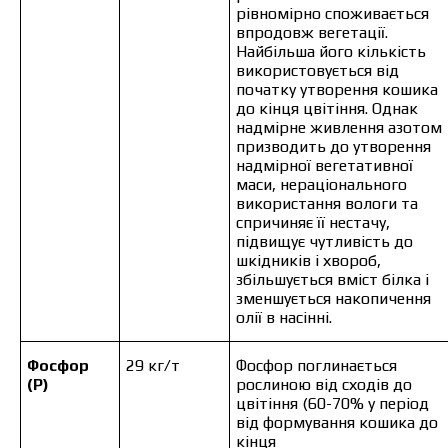
рівномірно споживається
впродовж вегетації.
Найбільша його кількість
використовується від
початку утворення кошика
до кінця цвітіння. Однак
надмірне живлення азотом
призводить до утворення
надмірної вегетативної
маси, нераціонального
використання вологи та
спричиняє її нестачу,
підвищує чутливість до
шкідників і хвороб,
збільшується вміст білка і
зменшується накопичення
олії в насінні.
Фосфор
29 кг/т
Фосфор поглинається
(P)
рослиною від сходів до
цвітіння (60-70% у період
від формування кошика до
кінця