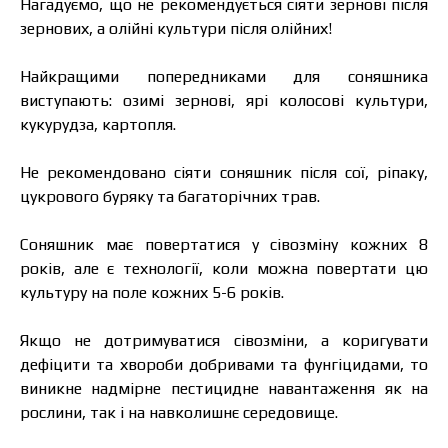
Нагадуємо, що не рекомендується сіяти зернові після
зернових, а олійні культури після олійних!
Найкращими попередниками для соняшника
виступають: озимі зернові, ярі колосові культури,
кукурудза, картопля.
Не рекомендовано сіяти соняшник після сої, ріпаку,
цукрового буряку та багаторічних трав.
Соняшник має повертатися у сівозміну кожних 8
років, але є технології, коли можна повертати цю
культуру на поле кожних 5-6 років.
Якщо не дотримуватися сівозміни, а коригувати
дефіцити та хвороби добривами та фунгіцидами, то
виникне надмірне пестицидне навантаження як на
рослини, так і на навколишнє середовище.