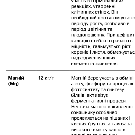
участь в гормональних
реакціях, утворенні
клітинних стінок. Він
необхідний протягом усьог
періоду росту, особливо в
період цвітіння та
плодоношення. При дефіцит
кальцію стебла втрачають
міцність, гальмується ріст
коренів і листя, обмежуєтьс
надходження інших
елементів живлення.
Магній
12 кг/т
Магній бере участь в обміні
(Mg)
азоту, фосфору та процесах
фотосинтезу та синтезу
білків, активізує
ферментативні процеси.
Нестача магнію в живленні
соняшнику особливо
проявляється на піщаних і
кислих ґрунтах, а також за
високого вмісту калію в