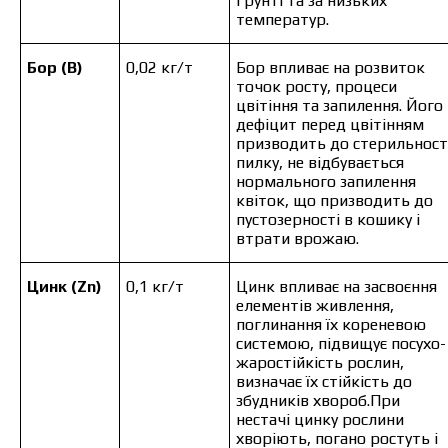
ґрунті та за низьких
температур.
Бор (B)
0,02 кг/т
Бор впливає на розвиток
точок росту, процеси
цвітіння та запилення. Його
дефіцит перед цвітінням
призводить до стерильност
пилку, не відбувається
нормального запилення
Ціна залежить від об’єму та регіону доставки.
квіток, що призводить до
Для прорахунку індивідуальної ціни заповніть
пустозерності в кошику і
дані:
втрати врожаю.
Цинк (Zn)
0,1 кг/т
Цинк впливає на засвоєння
елементів живлення,
поглинання їх кореневою
системою, підвищує посухо- 
Я ознайомився та приймаю політику
жаростійкість рослин,
захисту персональних даних.
визначає їх стійкість до
Я ознайомився та приймаю політику
збудників хвороб.При
захисту персональних даних.
нестачі цинку рослини
хворіють, погано ростуть і
Завантажити каталог