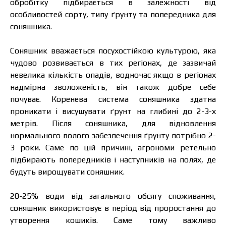
обробітку підбирається в залежності від
особливостей сорту, типу ґрунту та попередника для
соняшника.
Соняшник вважається посухостійкою культурою, яка
чудово розвивається в тих регіонах, де зазвичай
невелика кількість опадів, водночас якщо в регіонах
надмірна зволоженість, він також добре себе
почуває. Коренева система соняшника здатна
проникати і висушувати ґрунт на глибині до 2-3-х
метрів. Після соняшника, для відновлення
нормального волого забезпечення ґрунту потрібно 2-
3 роки. Саме по цій причині, агрономи ретельно
підбирають попередників і наступників на полях, де
будуть вирощувати соняшник.
20-25% води від загального обсягу споживання,
соняшник використовує в період від проростання до
утворення кошиків. Саме тому важливо