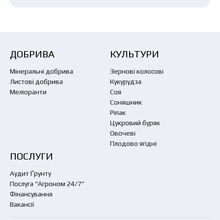
ДОБРИВА
КУЛЬТУРИ
Мінеральні добрива
Зернові колосові
Листові добрива
Кукурудза
Меліоранти
Соя
Соняшник
Ріпак
Цукровий буряк
Овочеві
Плодово ягідні
ПОСЛУГИ
Аудит Ґрунту
Послуга “Агроном 24/7”
Фінансування
Вакансії