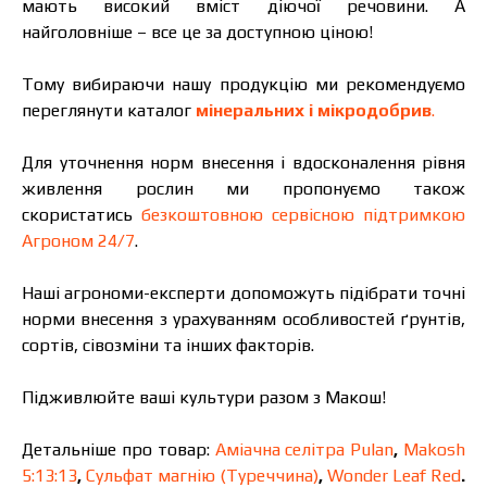
мають високий вміст діючої речовини. А
найголовніше – все це за доступною ціною!
Тому вибираючи нашу продукцію ми рекомендуємо
переглянути каталог
мінеральних і мікродобрив
.
Для уточнення норм внесення і вдосконалення рівня
живлення рослин ми пропонуємо також
скористатись
безкоштовною сервісною підтримкою
Агроном 24/7
.
Наші агрономи-експерти допоможуть підібрати точні
норми внесення з урахуванням особливостей ґрунтів,
сортів, сівозміни та інших факторів.
Підживлюйте ваші культури разом з Макош!
Детальніше про товар:
Аміачна селітра Pulan
,
Makosh
5:13:13
,
Сульфат магнію (Туреччина)
,
Wonder Leaf Red
.