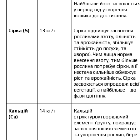
Найбільше його засвоюєтьс
у період від утворення
кошика до достигання.
Сірка (S)
13 кг/т
Сірка підвищує засвоєння
рослинами азоту, оліїність
та врожайність, збільшує
стійкість до посухи, та
хвороб. Чим вища норма
внесення азоту, тим більше
рослина потребує сірки, а її
нестача сильніше обмежує
ріст та врожайність. Сірка
засвоюється впродовж всієї
вегетації, а найбільше – до
фази цвітіння.
Кальцій
14 кг/т
Кальцій –
(Ca)
структуроутворюючий
елемент ґрунту, покращує
засвоєння інших елементів
та укорінення рослин, бере