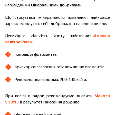
необхідними мінеральними добривами.
Що стосується мінерального жмвлення найкраще
зареколмендують себе добрива, що наведені нижче.
Необхіднк кількість азоту забезпечить
Аміачна
селітра Pulan
:
покращує фотосинтез;
прискорює засвоєння всіх поживних елементів
Рекомендована норма: 200-400 кг/га.
При посіві в рядок рекомендуємо вносити
Makosh
5:13:13
,
в результаті внесення добриво:
сформує якісний урожай;