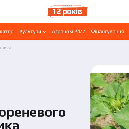
лятор
Культури
Агроном 24/7
Фінансування
шника
кореневого
ика