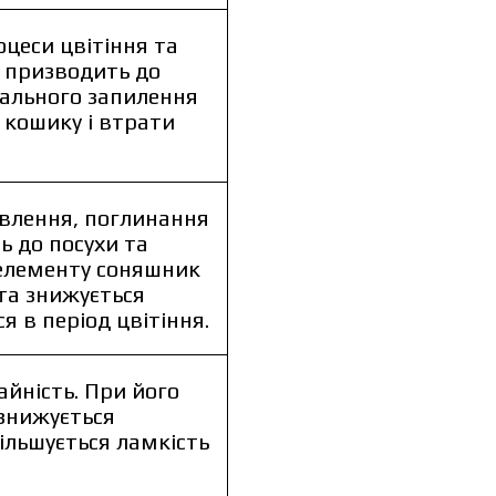
оцеси цвітіння та
м призводить до
мального запилення
 кошику і втрати
влення, поглинання
ь до посухи та
 елементу соняшник
 та знижується
 в період цвітіння.
йність. При його
 знижується
більшується ламкість