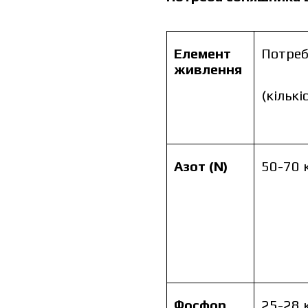
Елемент
Потре
живлення
(кількі
Азот (N)
50-70 
Ціна зале
ціни запов
Фосфор
25-28 