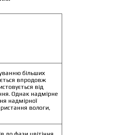
муванню більших
ається впродовж
истовується від
ння. Однак надмірне
дуальної
ня надмірної
ористання вологи,
в до фази цвітіння