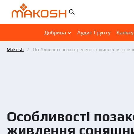
Добрива
Аудит Ґрунту
Кальку
Makosh
Особливості позакореневого живлення соня
Особливості поза
живлення соняшн