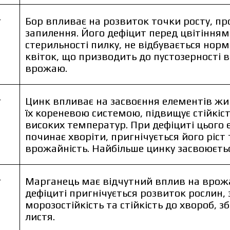
г
Бор впливає на розвиток точки росту, пр
запилення. Його дефіцит перед цвітіння
стерильності пилку, не відбувається нор
квіток, що призводить до пустозерності в
врожаю.
г
Цинк впливає на засвоєння елементів жи
їх кореневою системою, підвищує стійкіст
високих температур. При дефіциті цього
починає хворіти, пригнічується його ріст
врожайність. Найбільше цинку засвоюється
г
Марганець має відчутний вплив на врожа
дефіциті пригнічується розвиток рослин,
морозостійкість та стійкість до хвороб, з
листя.