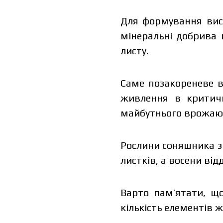
Для формування висо
мінеральні добрива 
листу.
Саме позакореневе 
живлення в критичн
майбутнього врожаю,
Рослини соняшника з
листків, а восени ві
Варто пам’ятати, щ
кількість елементів 