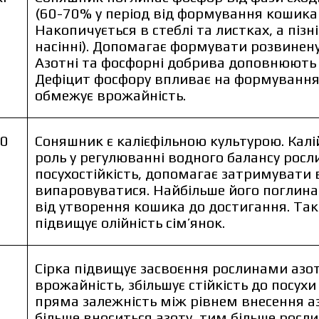
(60-70% у період від формування кошика д
Накопичується в стеблі та листках, а пізн
насінні). Допомагає формувати розвинену
Азотні та фосфорні добрива доповнюють 
Дефіцит фосфору впливає на формування 
обмежує врожайність.
олітику захисту персональних даних.
ознайомився та приймаю політику захисту
60
Соняшник є калієфільною культурою. Калій
Замовити
рсональних даних.
роль у регулюванні водного балансу росл
Заванта
посухостійкість, допомагає затримувати 
Замовити
випаровуватися. Найбільше його поглина
від утворення кошика до достигання. Та
Завантаж
Зв’язатися з менеджером Makosh
підвищує олійність сім’янок.
Зв’язатися з менеджером Makosh
Сірка підвищує засвоєння рослинами азоту
врожайність, збільшує стійкість до посухи 
пряма залежність між рівнем внесення аз
більше вноситься азоту, тим більше рослин