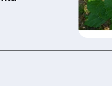
 ознайомилися та погоджуєтеся з політикою за
рсональних даних.
Подати заявку зараз
Подати заявку зараз