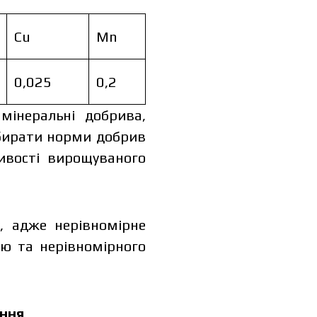
Cu
Mn
0,025
0,2
мінеральні добрива,
обирати норми добрив
ливості вирощуваного
, адже нерівномірне
ю та нерівномірного
іння