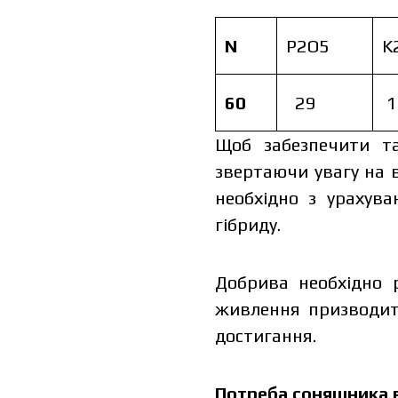
N
P2O5
K
60
29
1
Щоб забезпечити та
звертаючи увагу на 
необхідно з урахува
гібриду.
Добрива необхідно 
живлення призводит
достигання.
Потреба соняшника 