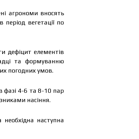
ені агрономи вносять
 період вегетації по
и дефіцит елементів
ладці та формуванню
их погодних умов.
фазі 4-6 та 8-10 пар
азниками насіння.
 необхідна наступна