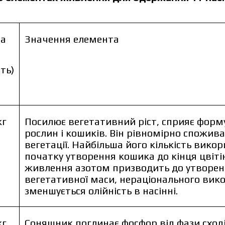
ба
Значення елемента
сть)
кг
Посилює вегетативний ріст, сприяє фор
рослин і кошиків. Він рівномірно спожив
вегетації. Найбільша його кількість викор
початку утворення кошика до кінця цвіті
жить від об’єму та регіону доставки. Для прорахунку індиві
живлення азотом призводить до утворен
ніть дані:
вегетативної маси, нераціонального вик
зменшується олійність в насінні.
кг
Соняшник поглинає фосфор від фази сході