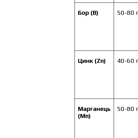
Бор (B)
50-80 
Цинк (Zn)
40-60 
Марганець
50-80 
(Mn)