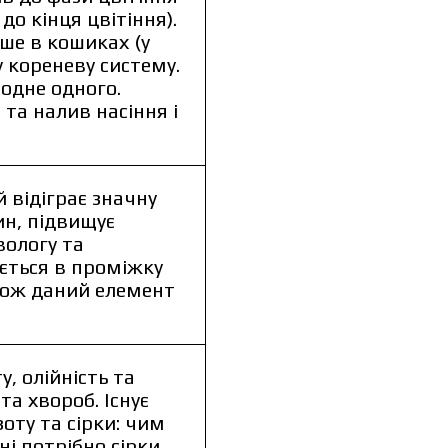
о кінця цвітіння).
іше в кошиках (у
 кореневу систему.
одне одного.
та налив насіння і
 відіграє значну
ин, підвищує
жити каталог
вологу та
ється в проміжку
кож даний елемент
ити каталог
, олійність та
та хвороб. Існує
оту та сірки: чим
і потрібно сірки.