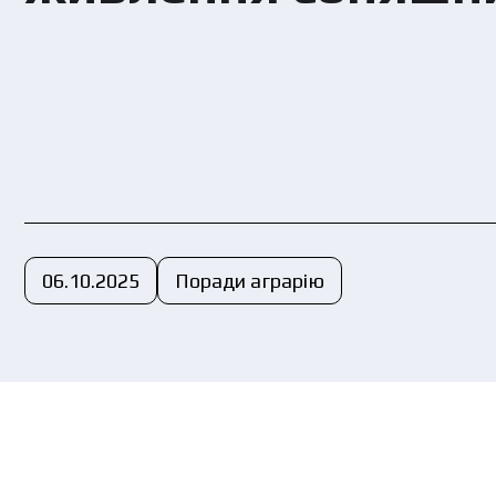
Ви
пе
06.10.2025
Поради аграрію