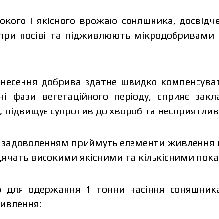
кого і якісного врожаю соняшника, досвідч
при посіві та підживлюють мікродобривами в
внесення добрива здатне швидко компенсуват
і фази вегетаційного періоду, сприяє зак
 підвищує супротив до хвороб та несприятлив
 задоволенням приймуть елементи живлення в 
ддячать високими якісними та кількісними пок
о для одержання 1 тонни насіння соняшника
живлення: