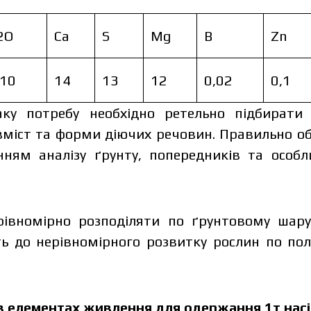
2O
Ca
S
Mg
B
Zn
10
14
13
12
0,02
0,1
ку потребу необхідно ретельно підбирати 
вміст та форми діючих речовин. Правильно 
нням аналізу ґрунту, попередників та особ
рівномірно розподіляти по ґрунтовому шару
ь до нерівномірного розвитку рослин по пол
в елементах живлення для одержання 1т нас