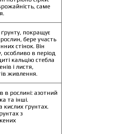
врожайність, саме
я.
ґрунту, покращує
рослин, бере участь
нних стінок. Він
, особливо в період
циті кальцію стебла
нів і листя,
ів живлення.
в в рослині: азотний
а та інші.
 кислих ґрунтах.
рунтах з
ижених