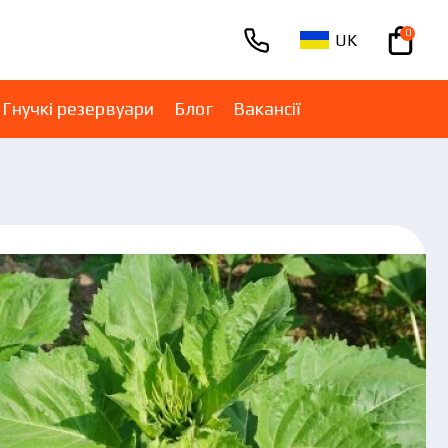
0
UK
+380670001005
Гнучкі резервуари
Блог
Вакансії