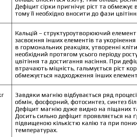
Дефіцит сірки пригнічує ріст та обмежує 
тому її необхідно вносити до фази цвітінн
Кальцій – структуроутворюючий елемент 
засвоєння інших елементів та укорінення 
в гормональних реакціях, утворенні кліти
необхідний протягом усього періоду росту
цвітіння та достигання насіння. При дефі
втрачають міцність, гальмується ріст коре
обмежується надходження інших елемент
кг
Завдяки магнію відбувається ряд процесі
обмін, фосфорний, фотосинтез, синтез білк
Дефіцит магнію дуже видно на піщаних та
Досить сильно дефіцит проявляється на ґ
підвищеною кількістю калію та при пон
температурах.