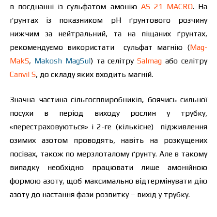
в поєднанні із сульфатом амонію
AS 21 MACRO
. На
ґрунтах із показником pН ґрунтового розчину
нижчим за нейтральний, та на піщаних ґрунтах,
рекомендуємо використати сульфат магнію (
Mag-
MakS
,
Makosh MagSul
)
та селітру
Salmag
або селітру
Canvil S
, до складу яких входить магній.
Значна частина сільгоспвиробників, боячись сильної
посухи в період виходу рослин у трубку,
«перестраховуються» і 2-ге (кількісне) підживлення
озимих азотом проводять, навіть на розкущених
посівах, також по мерзлоталому ґрунту. Але в такому
випадку необхідно працювати лише амонійною
формою азоту, щоб максимально відтермінувати дію
азоту до настання фази розвитку – вихід у трубку.