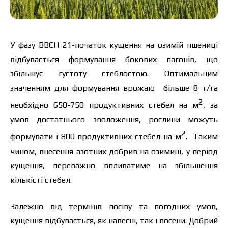
У фазу ВВСН 21-початок кущення на озимій пшениці
відбувається формування бокових пагонів, що
збільшує густоту стеблостою. Оптимальним
значенням для формування врожаю більше 8 т/га
2
необхідно 650-750 продуктивних стебел на м
, за
умов достатнього зволоження, рослини можуть
2
формувати і 800 продуктивних стебел на м
. Таким
чином, внесення азотних добрив на озимині, у період
кущення, переважно впливатиме на збільшення
кількісті стебел.
Залежно від термінів посіву та погодних умов,
кущення відбувається, як навесні, так і восени. Добрий