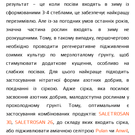
результат – це коли посіви входять в зиму із
сформованими 3-4 стеблами, це забезпечує найкращу
перезимівлю. Але із-за погодних умов останніх років,
значна частина рослин входять в зиму не
розкущеними. Тому, в такому випадку, першочергово
необхідно проводити регенеративне підживлення
озимих культур по мерзлоталому ґрунту, щоб
стимулювати додаткове кущення, особливо на
слабких посівах. Для цього найкраще підходить
застосування нітратної форми азотних добрив, в
поєднанні із сіркою. Адже сірка, яка посилює
засвоєння азотних добрив, малодоступна рослинам у
прохолодному ґрунті. Тому, оптимальним є
застосування комбінованих продуктів:
SALETROSAN
30
,
SALETROSAN 26
, до складу яких входить сірка,
або підживлювати аміачною селітрою
Pulan
чи
Anwil
,