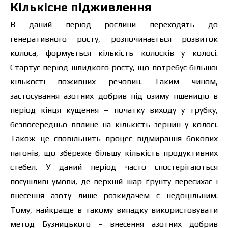
Кількісне підживлення
В даний період рослини переходять до
генеративного росту, розпочинається розвиток
Ціна залежить від об’єму та регіону доставки.
колоса, формується кількість колосків у колосі.
Для прорахунку індивідуальної ціни заповніть
дані:
Стартує період швидкого росту, що потребує більшої
кількості поживних речовин. Таким чином,
застосування азотних добрив під озиму пшеницю в
період кінця кущення – початку виходу у трубку,
безпосередньо вплине на кількість зернин у колосі.
Я ознайомився та приймаю політику
захисту персональних даних.
Також це сповільнить процес відмирання бокових
Я ознайомився та приймаю політику
захисту персональних даних.
пагонів, що збереже більшу кількість продуктивних
стебел. У даний період часто спостерігаються
Завантажити каталог
Замовити
посушливі умови, де верхній шар
ґ
рунту пересихає і
внесення азоту лише розкидачем є недоцільним.
Зв’язатися з менеджером Makosh
Тому, найкраще в такому випадку використовувати
метод Бузницького – внесення азотних добрив