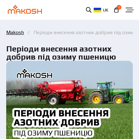
0
UK
Makosh
Періоди внесення азотних добрив під озиму
Періоди внесення азотних
добрив під озиму пшеницю
Ви ознайомилися та погоджуєтеся з політикою
захисту персональних даних.