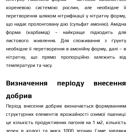
кореневою системою рослин, але необхідне її
перетворення шляхом нітрифікації у нітратну форму,
що надає пролонговану дію (сульфат амонію).
Амідна
форма (карбамід)
– найкраще підходить для
листового живлення. Для споживання з ґрунту
необхідне її перетворення в амонійну форму, далі – в
нітратну, що прямо пропорційно залежить від
температури та часу.
Визначення періоду внесення
добрив
Період внесення добрив визначається формуванням
структурних елементів врожайності озимої пшениці:
це кількість продуктивних пагонів на 1 м2, кількість
зерен в колосі та маса 1000 зернин. Саме завдяки