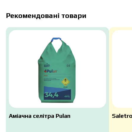
Рекомендовані товари
Аміачна селітра Pulan
Saletr