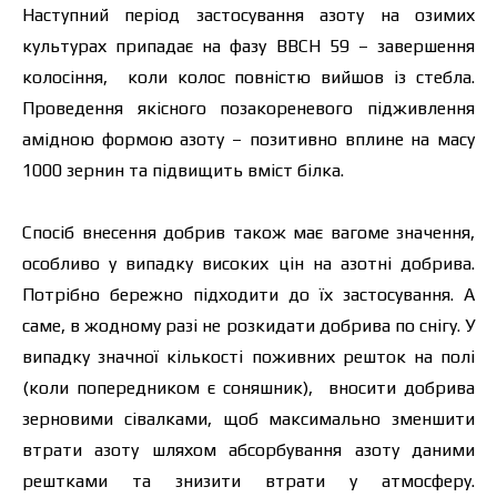
Наступний період застосування азоту на озимих
культурах припадає на фазу ВВСН 59 – завершення
колосіння, коли колос повністю вийшов із стебла.
Проведення якісного позакореневого підживлення
амідною формою азоту – позитивно вплине на масу
1000 зернин та підвищить вміст білка.
Спосіб внесення добрив також має вагоме значення,
особливо у випадку високих цін на азотні добрива.
Потрібно бережно підходити до їх застосування. А
саме, в жодному разі не розкидати добрива по снігу. У
випадку значної кількості поживних решток на полі
(коли попередником є соняшник), вносити добрива
зерновими сівалками, щоб максимально зменшити
втрати азоту шляхом абсорбування азоту даними
рештками та знизити втрати у атмосферу.