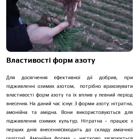
Властивості форм азоту
Для досягнення ефективної дії добрив, при
підживленні озимих азотом, потрібно враховувати
властивості форм азоту та їх вплив у певний період
внесення. На даний час існує 3 форми азоту: нітратна,
амонійна та амідна. Вони використовуються для
підживлення озимих культур.
Нітратна
– працює з
перших днів внесення(входить до складу аміачної
селітри).
Амонійна
форма – частково засвоюється