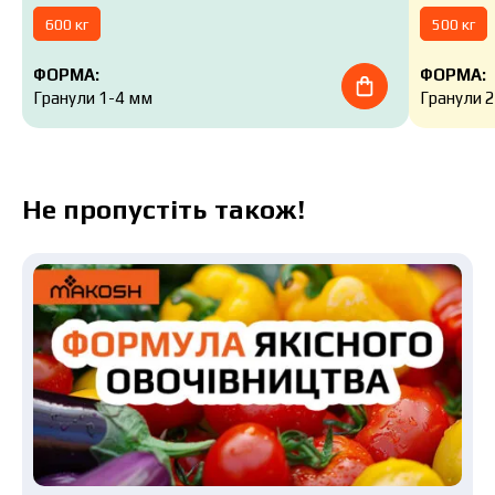
600 кг
500 кг
ФОРМА:
ФОРМА:
Гранули 1-4 мм
Гранули 
Не пропустіть також!