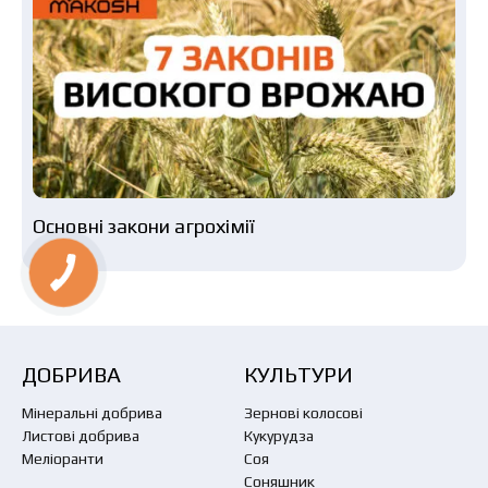
Основні закони агрохімії
ДОБРИВА
КУЛЬТУРИ
Мінеральні добрива
Зернові колосові
Листові добрива
Кукурудза
Меліоранти
Соя
Соняшник