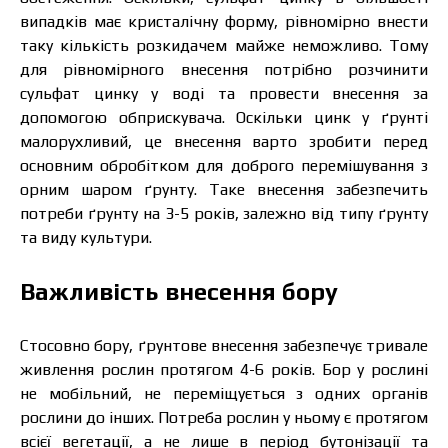
випадків має кристалічну форму, рівномірно внести
таку кількість розкидачем майже неможливо. Тому
для рівномірного внесення потрібно розчинити
сульфат цинку у воді та провести внесення за
допомогою обприскувача. Оскільки цинк у ґрунті
малорухливий, це внесення варто зробити перед
основним обробітком для доброго перемішування з
орним шаром ґрунту. Таке внесення забезпечить
потреби ґрунту на 3-5 років, залежно від типу ґрунту
та виду культури.
Важливість внесення бору
Ціна залежить від об’єму та регіону доставки.
Для прорахунку індивідуальної ціни заповніть
дані:
Стосовно бору, ґрунтове внесення забезпечує тривале
живлення рослин протягом 4-6 років. Бор у рослині
не мобільний, не переміщується з одних органів
рослини до інших. Потреба рослин у ньому є протягом
всієї вегетації, а не лише в період бутонізації та