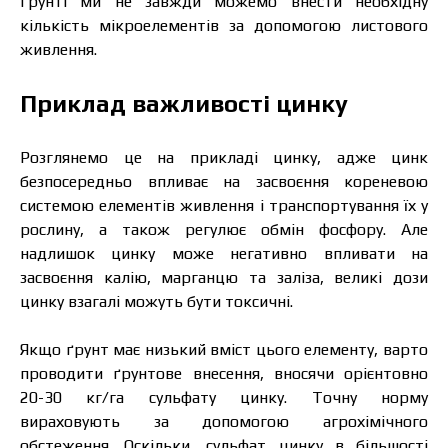
ґрунті ми не завжди можемо внести необхідну
кількість мікроелементів за допомогою листового
живлення.
Приклад важливості цинку
Розглянемо це на прикладі цинку, адже цинк
безпосередньо впливає на засвоєння кореневою
системою елементів живлення і транспортування їх у
рослину, а також регулює обмін фосфору. Але
надлишок цинку може негативно впливати на
засвоєння калію, марганцю та заліза, великі дози
цинку взагалі можуть бути токсичні.
Якщо ґрунт має низький вміст цього елементу, варто
проводити ґрунтове внесення, вносячи орієнтовно
20-30 кг/га сульфату цинку. Точну норму
вираховують за допомогою агрохімічного
обстеження. Оскільки, сульфат цинку в більшості