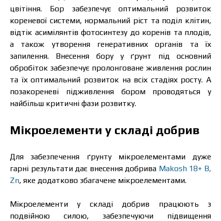
Я ознайомився та приймаю політику
цвітіння. Бор забезпечує оптимальний розвиток
захисту персональних даних.
Я ознайомився та приймаю політику
кореневої системи, нормальний ріст та поділ клітин,
захисту персональних даних.
відтік асимілянтів фотосинтезу до коренів та плодів,
а також утворення генеративних органів та їх
Завантажити каталог
Замовити
запилення. Внесення бору у ґрунт під основний
обробіток забезпечує пролонговане живлення рослин
Зв’язатися з менеджером Makosh
та їх оптимальний розвиток на всіх стадіях росту. А
позакореневі підживлення бором проводяться у
найбільш критичні фази розвитку.
Мікроелементи у складі добрив
Для забезпечення ґрунту мікроелементами дуже
гарні результати дає внесення добрива
Makosh 18+ B,
Zn
, яке додатково збагачене мікроелементами.
Мікроелементи у складі добрив працюють з
подвійною силою, забезпечуючи підвищення