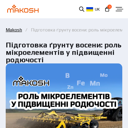
0
UK
Makosh
Підготовка ґрунту восени: роль мікроелемен
Підготовка ґрунту восени: роль
мікроелементів у підвищенні
родючості
Ви ознайомилися та погоджуєтеся з політикою
захисту персональних даних.