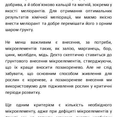
добрива, а й обов’язково кальцій та магній, зокрема у
якості меліорантів. Для отримання оптимальних
результатів хімічної меліорації, ми маємо якісно
внести меліорант та добре перемішати його з орним
шаром ґрунту.
Не менш важливим є внесення, за потреби,
мікроелементів таких, як залізо, марганець, бор,
цинк, молібден, мідь. Дехто скептично ставиться до
ґрунтового внесення мікроелементів, стверджуючи,
що їх краще вносити позакоренево. Але не слід
забувати, що основним способом живлення для
рослин є кореневе, а позакореневе внесення ми
використовуємо для підживлення рослин у критичні
періоди розвитку.
Ще одним критерієм є кількість необхідного
мікроелементу, адже при дефіциті мікроелементів у