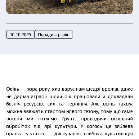
Подати заявку зараз
10.10.2025
Поради аграрію
Осінь
— пора року, яка дарує нам щедрі врожаї, адже
не дарма аграрії цілий рік працювали й докладали
безліч ресурсів, сил та терпіння. Але осінь також
можна вважати стартом нового сезону, тому що саме
восени ми готуємо ґрунт, проводячи основний
обробіток під ярі культури. У когось це зяблева
оранка, у когось — дискування, глибока культивація