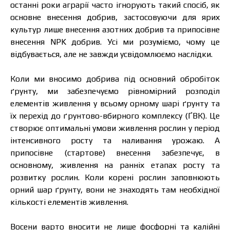
останні роки аграрії часто ігнорують такий спосіб, як
основне внесення добрив, застосовуючи для ярих
культур лише внесення азотних добрив та припосівне
внесення NPK добрив. Усі ми розуміємо, чому це
відбувається, але не завжди усвідомлюємо наслідки.
Коли ми вносимо добрива під основний обробіток
ґрунту, ми забезпечуємо рівномірний розподіл
елементів живлення у всьому орному шарі ґрунту та
їх перехід до ґрунтово-вбирного комплексу (ҐВК). Це
створює оптимальні умови живлення рослин у період
інтенсивного росту та наливання урожаю. А
припосівне (стартове) внесення забезпечує, в
основному, живлення на ранніх етапах росту та
розвитку рослин. Коли корені рослин заповнюють
орний шар ґрунту, вони не знаходять там необхідної
кількості елементів живлення.
Восени варто вносити не лише фосфорні та калійні