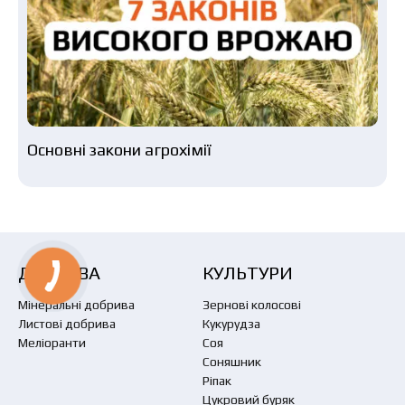
Основні закони агрохімії
ДОБРИВА
КУЛЬТУРИ
Мінеральні добрива
Зернові колосові
Листові добрива
Кукурудза
Меліоранти
Соя
Соняшник
Ріпак
Цукровий буряк