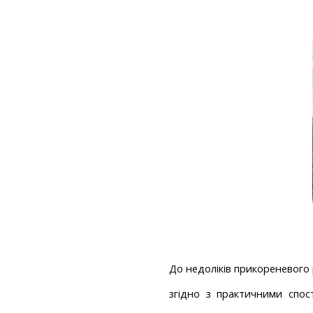
Ціна зале
ціни запов
До недоліків прикореневого 
згідно з практичними спо