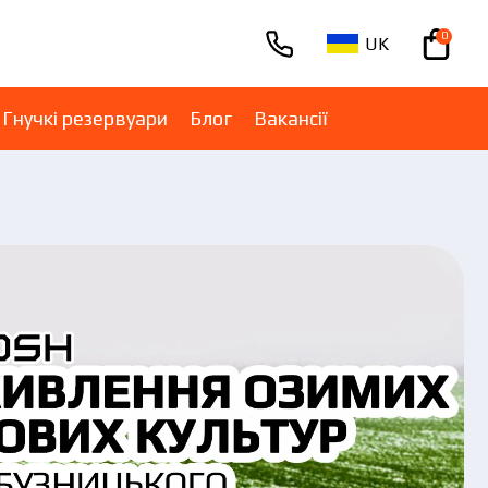
0
UK
+380670001005
Гнучкі резервуари
Блог
Вакансії