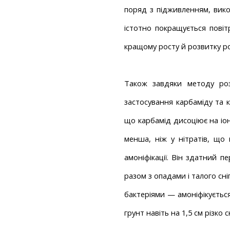
поряд з підживленням, вико
істотно покращується повіт
кращому росту й розвитку р
Також завдяки методу роз
застосування карбаміду та 
що карбамід дисоціює на іони
менша, ніж у нітратів, що 
амоніфікації. Він здатний п
разом з опадами і талого сні
бактеріями — амоніфікується,
грунт навіть на 1,5 см різко