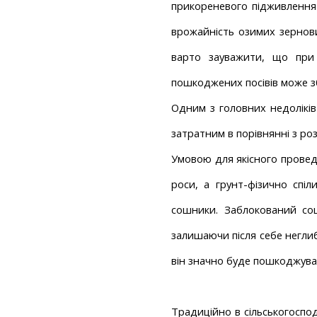
прикореневого підживлення 
врожайність озимих зернових
Я ознайомився та приймаю п
варто зауважити, що при 
Я 
пошкоджених посівів може з
пе
Одним з головних недоліків
затратним в порівнянні з р
Умовою для якісного провед
роси, а грунт-фізично спіл
сошники. Заблокований со
залишаючи після себе неглиб
він значно буде пошкоджуват
Традиційно в сільськогоспод