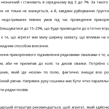
незначний і становить в середньому від 3 до 7%. За такого
 не тільки не знижується, а й, завдяки руйнуванню ґрунтово
олітику захисту персональних даних.
недотриманні певних умов під час проведення прикорен
ознайомився та приймаю політику захисту
більшуватися до 15–25%, що буде призводити до істотної втр
Замовити
рсональних даних.
 є те, що агрегат має малу ширину захвату, що впливає на н
Заванта
Замовити
озкидним способом внесення.
Завантаж
Зв’язатися з менеджером Makosh
ення прикореневого підживлення рядковими сівалками є те, щ
им, аби не прилипав до коліс та дисків сівалки. Потрібно
Зв’язатися з менеджером Makosh
шник, який їде «юзом» по полю, фактично знищує всю росл
окий рівчак. Напрямок руху сошника має бути чітко паралельним
и рядки посівів.
арській літературі рекомендується, щоб агрегат, який здійсн