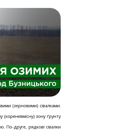
ими (зерновими) сівалками. 
 (кореневмісну) зону ґрунту 
 По-друге, рядкові сівалки 