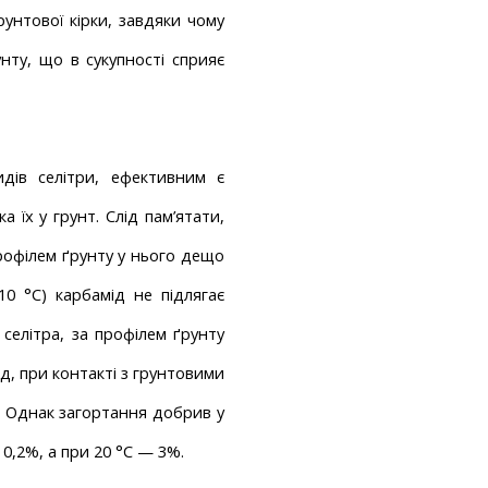
нтової кірки, завдяки чому 
ту, що в сукупності сприяє 
ів селітри, ефективним є 
 їх у грунт.
Слід пам’ятати, 
профілем ґрунту у нього дещо 
0 °C) карбамід не підлягає 
селітра, за профілем ґрунту 
д, при контакті з грунтовими 
у. Однак загортання добрив у 
 0,2%, а при 20 °C — 3%.