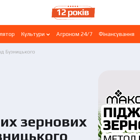
лятор
Культури
Агроном 24/7
Фінансування
од Бузницького
их зернових
зницького