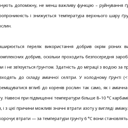
нують допоміжну, не менш важливу функцію – руйнування ґру
ропроникність і знижується температура верхнього шару ґрун
ослин.
ширюється перелік використання добрив окрім різних вид
комплексних добрив, оскільки проходить безпосередня заробка
 і не зв’язує­ться ґрунтом. Здатність до міграції з водою за 
входять до складу аміачної селітри. У холодному ґрунті (<1
ереміщуватися вглиб до коренів рослин так само, як і аміачна 
гу. Навесні при підвищенні температури більше 8–10 °C карбамі
 і з цієї причини можливі значні втрати азоту у вигляді аміак
 скорочує втрати — за температури грунту 6 °C вони становлять