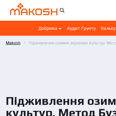
Добрива
Аудит Ґрунту
Кальку
Makosh
Підживлення озимих зернових культур. Мет
Підживлення озим
культур. Метод Бу