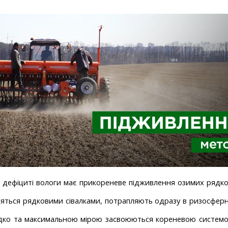
 дефіциті вологи має прикореневе підживлення озимих рядков
яться рядковими сівалками, потрапляють одразу в ризосферну
идко та максимальною мірою засвоюються кореневою системою.