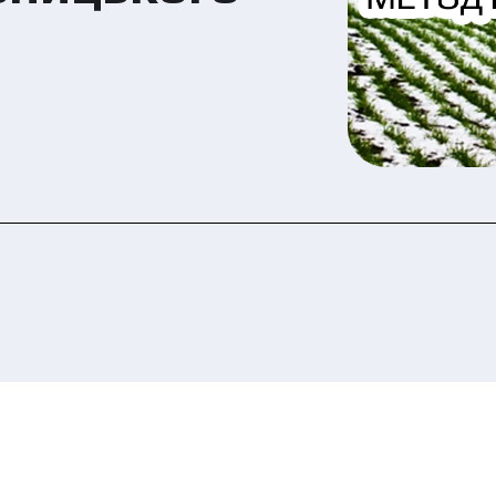
 ознайомилися та погоджуєтеся з політикою за
рсональних даних.
Подати заявку зараз
Подати заявку зараз