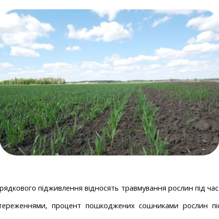
жить від об’єму та регіону доставки. Для прорахунку індиві
ніть дані:
рядкового підживлення відносять травмування рослин під час 
стереженнями, процент пошкоджених сошниками рослин піс