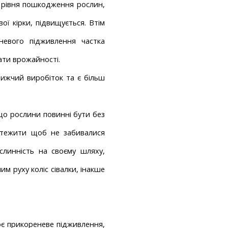
 рівня пошкодження рослин, 
ї кірки, підвищується. Втім 
евого підживлення частка 
ати врожайності.
ижчий виробіток та є більш 
жити каталог
ити каталог
о рослини повинні бути без 
 стежити щоб не забивалися 
инність на своєму шляху, 
 руху коліс сівалки, інакше 
ює прикореневе підживлення, 