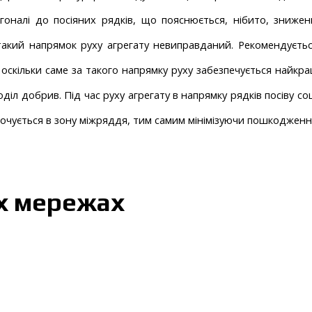
гоналі до посіяних рядків, що пояснюється, нібито, зниженн
акий напрямок руху агрегату невиправданий. Рекомендуєтьс
оскільки саме за такого напрямку руху забезпечується найкра
діл добрив. Під час руху агрегату в напрямку рядків посіву со
кочується в зону міжряддя, тим самим мінімізуючи пошкодженн
их мережах