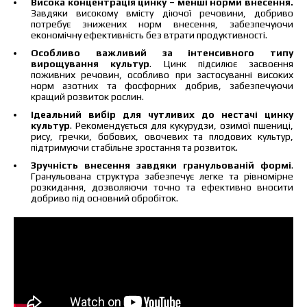
Висока концентрація цинку – менші норми внесення.
Завдяки високому вмісту діючої речовини, добриво
потребує знижених норм внесення, забезпечуючи
економічну ефективність без втрати продуктивності.
Особливо важливий за інтенсивного типу
вирощування культур
. Цинк підсилює засвоєння
поживних речовин, особливо при застосуванні високих
норм азотних та фосфорних добрив, забезпечуючи
Ціна залежить від об’єму та регіону доставки.
кращий розвиток рослин.
Для прорахунку індивідуальної ціни заповніть
Ідеальний вибір для чутливих до нестачі цинку
дані:
культур
. Рекомендується для кукурудзи, озимої пшениці,
рису, гречки, бобових, овочевих та плодових культур,
підтримуючи стабільне зростання та розвиток.
Зручність внесення завдяки гранульованій формі
.
Гранульована структура забезпечує легке та рівномірне
розкидання, дозволяючи точно та ефективно вносити
добриво під основний обробіток.
Я ознайомився та приймаю політику
захисту персональних даних.
Я ознайомився та приймаю політику
захисту персональних даних.
Завантажити каталог
Замовити
Зв’язатися з менеджером Makosh