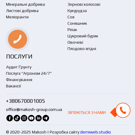
Мінеральні добрива
Зернові колосові
Листові добрива
Кукурудза
Меліоранти
Соя
Соняшник
Ріпак
Цукровий буряк
Овочеві
Плодово ягідні
ПОСЛУГИ
Аудит Ґрунту
Послуга “Агроном 24/7”
Фінансування
Вакансії
+380670001005
office@makosh-group.com.ua
ЗВ'ЯЖІТЬСЯ З НАМИ
ЗВ'ЯЖІТЬСЯ З НАМИ
© 2020-2025 Makosh | Розробка сайту
demiweb.studio