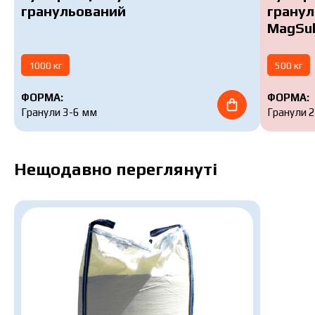
гранульований
грану
MagSu
1000 кг
500 кг
ФОРМА:
ФОРМА:
Гранули 3-6 мм
Гранули 
Нещодавно переглянуті