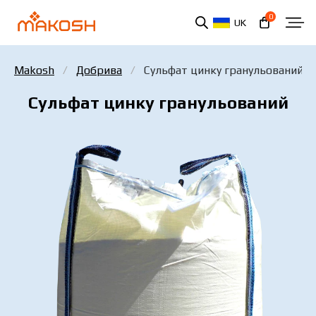
0
UK
Makosh
Добрива
Сульфат цинку гранульований
Сульфат цинку гранульований
Ви ознайомилися та погоджуєтеся з політикою
захисту персональних даних.