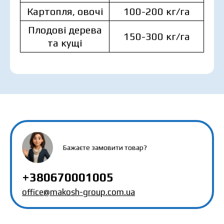
Картопля, овочі
100-200 кг/га
Плодові дерева
150-300 кг/га
та кущі
MAKOSH
MAKOSH
MAKOSH
Ціна залежить від об’єму та регіону доставки.
Для прорахунку індивідуальної ціни заповніть
дані:
Бажаєте замовити товар?
+380670001005
office@makosh-group.com.ua
Я ознайомився та приймаю політику
захисту персональних даних.
Я ознайомився та приймаю політику