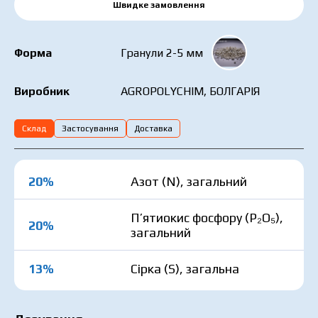
Швидке замовлення
Форма
Гранули 2-5 мм
AGROPOLYCHIM, БОЛГАРІЯ
Виробник
Склад
Застосування
Доставка
20%
Азот (N), загальний
П’ятиокис фосфору (P₂O₅),
20%
загальний
13%
Cірка (S), загальна