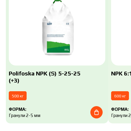
Polifoska NPK (S) 5-25-25
NPK 6:1
(+3)
500 кг
600 кг
ФОРМА:
ФОРМА:
Гранули 2-5 мм
Гранули 