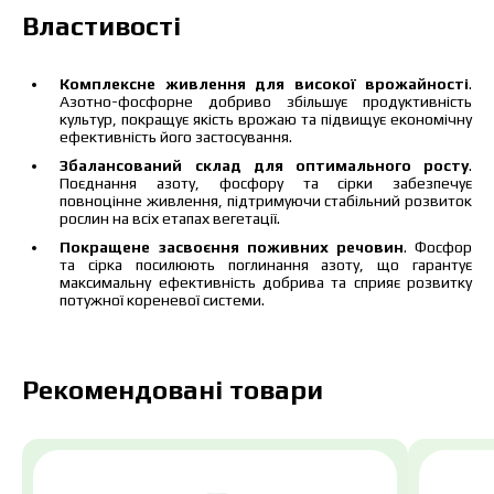
захисту персональних даних.
Властивості
Завантажити каталог
Замовити
Комплексне живлення для високої врожайності
.
Азотно-фосфорне добриво збільшує продуктивність
Зв’язатися з менеджером Makosh
культур, покращує якість врожаю та підвищує економічну
ефективність його застосування.
Збалансований склад для оптимального росту
.
Поєднання азоту, фосфору та сірки забезпечує
повноцінне живлення, підтримуючи стабільний розвиток
рослин на всіх етапах вегетації.
Покращене засвоєння поживних речовин
. Фосфор
та сірка посилюють поглинання азоту, що гарантує
максимальну ефективність добрива та сприяє розвитку
потужної кореневої системи.
Рекомендовані товари