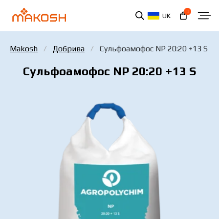
0
UK
Makosh
Добрива
Сульфоамофос NP 20:20 +13 S
Сульфоамофос NP 20:20 +13 S
Ви ознайомилися та погоджуєтеся з політикою
захисту персональних даних.