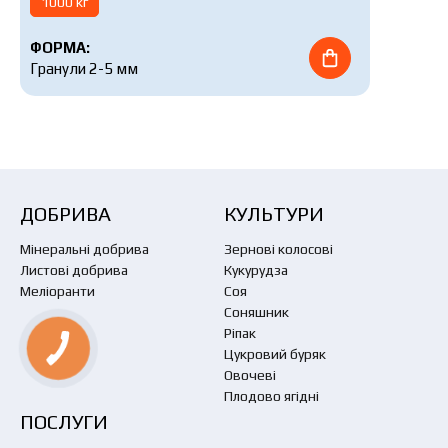
1000 кг
ФОРМА:
Гранули 2-5 мм
ДОБРИВА
КУЛЬТУРИ
Мінеральні добрива
Зернові колосові
Листові добрива
Кукурудза
Меліоранти
Соя
Соняшник
Ріпак
Цукровий буряк
Овочеві
Плодово ягідні
ПОСЛУГИ