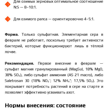
Для озимых зерновых оптимальное соотношение
N:S — 8–10:1.
Для озимого рапса — ориентировочно 4–5:1.
Форма.
Только сульфатная. Элементарная сера в
феврале не работает, поскольку требует активности
бактерий, которые функционируют лишь в тёплой
почве.
Рекомендация.
Первое внесение в феврале —
сульфат магния гранулированный (MagSul, 18% MgO,
38% SO₃), либо сульфат аммония (AS 21 macro), либо
Saletrosan 30 (18% NO₃⁻; 12% NH₄⁺; 17,5% SO₃). Это
покрывает потребность растений в сере на старте и
позволяет эффективно усваивать азот.
Нормы внесения: состояние