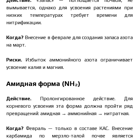
Действие.
«Запас» — поглощается почвой, не
вымывается, однако для усвоения растениями при
низких температурах требует времени для
нитрификации.
Когда?
Внесение в феврале для создания запаса азота
на март.
Риски.
Избыток аммонийного азота ограничивает
усвоение калия и магния.
Амидная форма (NH₂)
Действие.
Пролонгированное действие. Для
корневого усвоения эта форма должна пройти ряд
превращений: амидная → аммонийная → нитратная.
Когда?
Февраль — только в составе КАС. Внесение
карбамида по мерзло-талой почве является