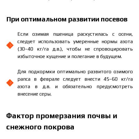
При оптимальном развитии посевов
Если озимая пшеница раскустилась с осени,
следует использовать умеренные нормы азота
(30–40 кг/га д.в.), чтобы не спровоцировать
Цена зависит от объёма и региона доставки. Для
избыточное кущение и полегание в будущем.
расчёта индивидуальной цены заполните
данные:
Для подкормки оптимально развитого озимого
рапса в феврале следует внести 45–60 кг/га
азота в д.в. и обязательно предусмотреть
внесение серы.
Я ознакомился и принимаю политику
защиты персональных данных.
Я ознакомился и принимаю политику
Фактор промерзания почвы и
защиты персональных данных.
снежного покрова
Скачать каталог
Заказать