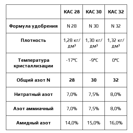
КАС 28
КАС 30
КАС 32
Формула удобрения
N 28
N 30
N 32
Плотность
1,28 кг/
1,30 кг/
1,32 кг/
дм³
дм³
дм³
Температура
-17°C
-9°C
0°C
кристаллизации
Общий азот N
28
30
32
Нитратный азот
7,0%
7,5%
8,0%
Азот аммиачный
7,0%
7,5%
8,0%
Амидный азот
14,0%
15,0%
16,0%