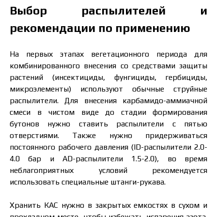
Выбор распылителей и
рекомендации по применению
Я ознакомился и принимаю политику
защиты персональных данных.
Я ознакомился и принимаю политику
защиты персональных данных.
На первых этапах вегетационного периода для
комбинированного внесения со средствами защиты
Скачать каталог
Заказать
растений (инсектициды, фунгициды, гербициды,
микроэлементы) используют обычные струйные
Связаться с менеджером Makosh
распылители. Для внесения карбамидо-аммиачной
смеси в чистом виде до стадии формирования
бутонов нужно ставить распылители с пятью
отверстиями. Также нужно придерживаться
постоянного рабочего давления (ID-распылители 2.0-
4.0 бар и AD-распылители 1.5-2.0), во время
неблагоприятных условий рекомендуется
использовать специальные штанги-рукава.
Хранить КАС нужно в закрытых емкостях в сухом и
прохладном месте, чтобы избежать испарения азота.