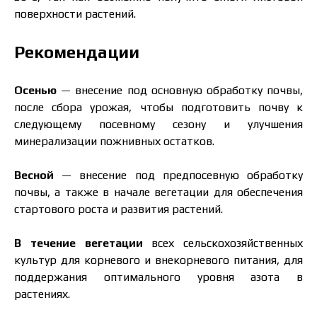
поверхности растений.
Рекомендации
Осенью
— внесение под основную обработку почвы,
после сбора урожая, чтобы подготовить почву к
следующему посевному сезону и улучшения
минерализации пожнивных остатков.
Весной
— внесение под предпосевную обработку
почвы, а также в начале вегетации для обеспечения
стартового роста и развития растений.
В течение вегетации
всех сельскохозяйственных
Цена зависит от объёма и региона доставки. Для
культур для корневого и внекорневого питания, для
расчёта индивидуальной цены заполните
поддержания оптимального уровня азота в
данные:
растениях.