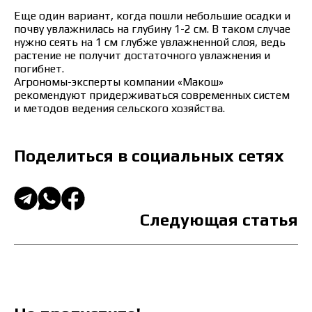
Еще один вариант, когда пошли небольшие осадки и
почву увлажнилась на глубину 1-2 см. В таком случае
нужно сеять на 1 см глубже увлажненной слоя, ведь
растение не получит достаточного увлажнения и
погибнет.
Агрономы-эксперты компании «Макош»
рекомендуют придерживаться современных систем
и методов ведения сельского хозяйства.
Поделиться в социальных сетях
Цена зависит от объёма и региона доставки. Для
расчёта индивидуальной цены заполните
данные:
Следующая статья
Я ознакомился и принимаю политику
защиты персональных данных.
Я ознакомился и принимаю политику
защиты персональных данных.