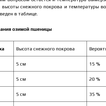
 высоты снежного покрова и температуры во
еден в таблице.
зания озимой пшеницы
политику защиты персональных данных.
ознакомился и принимаю политику защиты
Заказать
ха
Высота снежного покрова
Вероят
рсональных данных.
Скача
Заказать
5 см
15 %
Скачат
Связаться с менеджером Makosh
5 см
20 %
Связаться с менеджером Makosh
5 см
35 %