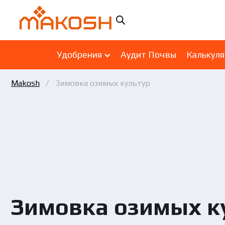
Удобрения
Аудит Почвы
Калькул
Makosh
Зимовка озимых культур
Зимовка озимых к