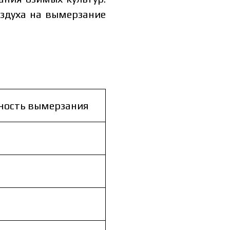
здуха на вымерзание
ность вымерзания
ть каталог
ь каталог