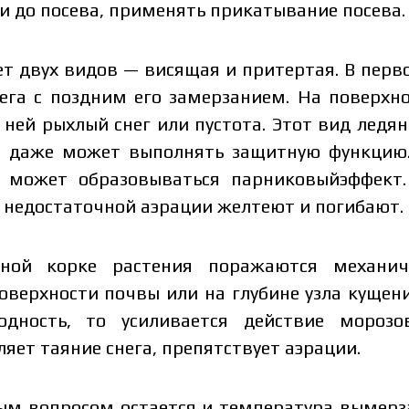
ли до посева, применять прикатывание посева.
т двух видов — висящая и притертая. В перв
ега с поздним его замерзанием. На поверхно
 ней рыхлый снег или пустота. Этот вид ледя
н даже может выполнять защитную функцию.
й может образовываться парниковыйэффект.
и недостаточной аэрации желтеют и погибают.
ной корке растения поражаются механич
сит от объёма и региона доставки. Для расчёта индивидуа
оверхности почвы или на глубине узла кущени
 данные:
одность, то усиливается действие морозо
яет таяние снега, препятствует аэрации.
ым вопросом остается и температура вымерз