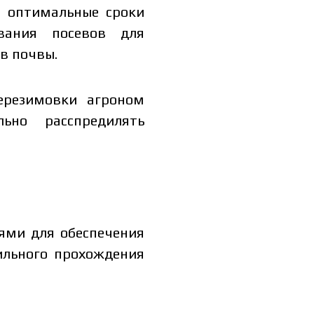
и оптимальные сроки
вания посевов для
в почвы.
ерезимовки агроном
ьно расспредилять
ями для обеспечения
ильного прохождения