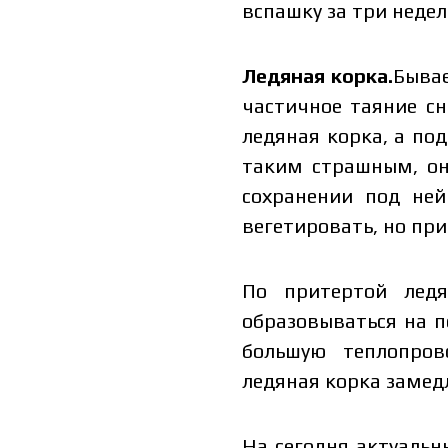
вспашку за три неде
Ледяная корка.
Бывае
частичное таяние сн
ледяная корка, а под
таким страшным, о
сохранении под не
вегетировать, но пр
По притертой ледя
Цена зави
образовываться на п
заполните
большую теплопров
ледяная корка замедл
На сегодня актуальн