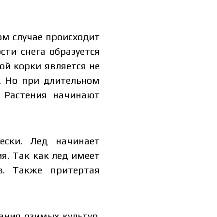
ом случае происходит
сти снега образуется
ной корки является не
 Но при длительном
 Растения начинают
ески. Лед начинает
льной цены
я. Так как лед имеет
в. Также притертая
ания озимых культур.