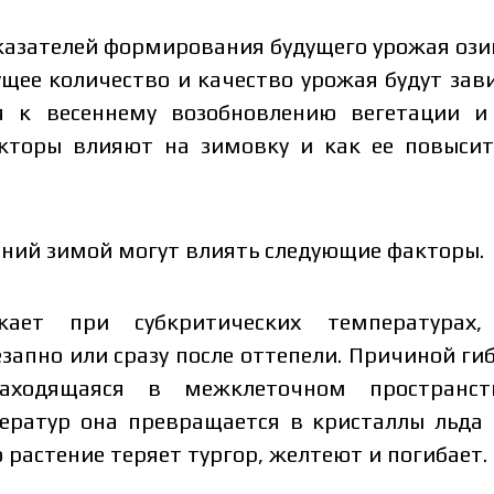
азателей формирования будущего урожая ози
щее количество и качество урожая будут зави
ся к весеннему возобновлению вегетации и
акторы влияют на зимовку и как ее повыси
тений зимой могут влиять следующие факторы.
кает при субкритических температурах,
запно или сразу после оттепели. Причиной гиб
находящаяся в межклеточном пространст
ератур она превращается в кристаллы льда 
о растение теряет тургор, желтеют и погибает.