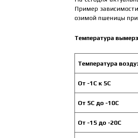
Пример зависимости
озимой пшеницы прив
Температура вымер
Я ознакомился и принимаю 
Я 
Температура возду
пе
От -1С к 5С
От 5С до -10С
От -15 до -20С