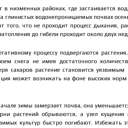
т в низменных районах, где застаивается вода
а глинистых водонепроницаемых почвах осень
от того, что не проходит процесс дыхания, р
атопления до гибели проходит около двух нед
егативному процессу подвергаются растения
лоем снега не имея достаточного количеств
еря сахаров растение становится уязвимым 
уация может возникать на фоне высоких норм
 начале зимы замерзает почва, она уменьшаетс
рни растений обрываются, а узел кущения 
озимых культур быстро погибают. Избежать э