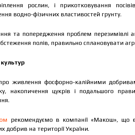
іплення рослин, і прикотковування посів
ення водно-фізичних властивостей грунту.
ення та попередження проблем перезимівлі а
бстеження полів, правильно сплановувати агро
 культур
 про живлення фосфорно-калійними добрива
ку, накопичення цукрів і подальшого прав
ння.
том
рекомендуємо в компанії «Макош», що 
х добрив на території України.