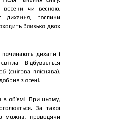
х восени чи весною.
с дихання, рослини
оходить близько двох
 починають дихати і
вітла. Відбувається
 (снігова пліснява).
обрив з осені.
 в об’ємі. При цьому,
оголюється. За такої
го можна, проводячи