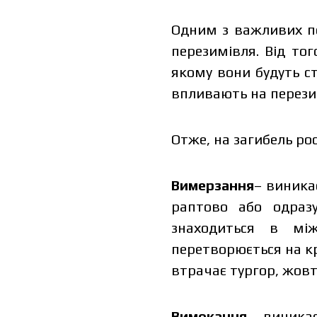
Одним з важливих п
перезимівля. Від тог
якому вони будуть ст
впливають на перезим
Отже, на загибель ро
Вимерзання
– виника
раптово або одразу
знаходиться в між
перетворюється на кр
втрачає тургор, жовті
Вимокання
– виникає