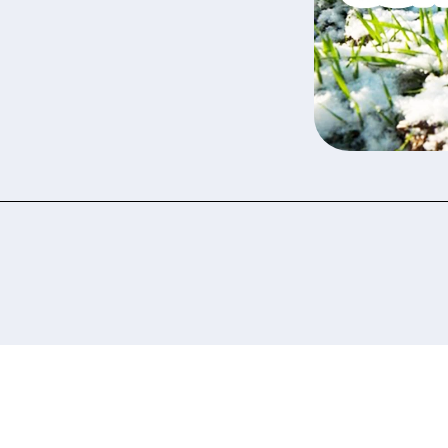
 ознайомилися та погоджуєтеся з політикою за
рсональних даних.
Подати заявку зараз
Подати заявку зараз