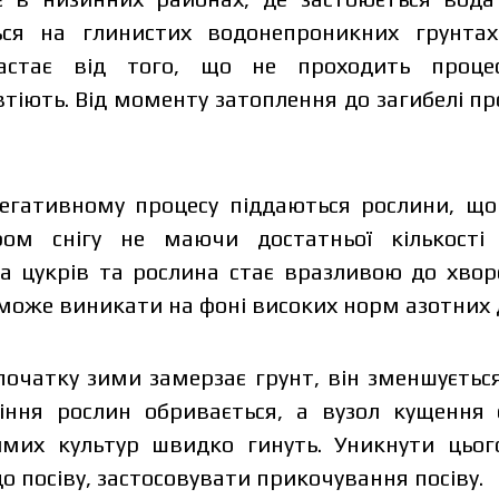
ься на глинистих водонепроникних грунта
астає від того, що не проходить проце
тіють. Від моменту затоплення до загибелі пр
негативному процесу піддаються рослини, що
ом снігу не маючи достатньої кількості с
а цукрів та рослина стає вразливою до хвороб
може виникати на фоні високих норм азотних д
початку зими замерзає грунт, він зменшується
іння рослин обривається, а вузол кущення 
зимих культур швидко гинуть. Уникнути цьо
до посіву, застосовувати прикочування посіву.