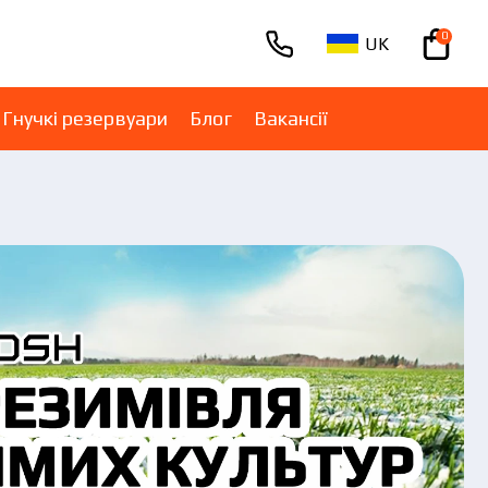
0
UK
+380670001005
Гнучкі резервуари
Блог
Вакансії