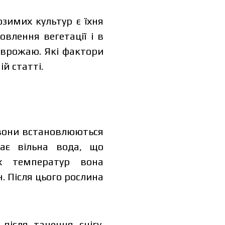
имих культур є їхня
овлення вегетації і в
ь врожаю. Які фактори
й статті.
 вони встановлюються
тає вільна вода, що
их температур вона
. Після цього рослина
після танення снігу.