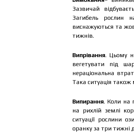
Зазвичай відбуваєт
Загибель рослин н
виснажуються та жов
тижнів.
Випрівання
. Цьому 
вегетувати під шар
нераціональна втрат
Така ситуація також 
Випирання
. Коли на 
на рихлій землі кор
ситуації рослини о
оранку за три тижні 