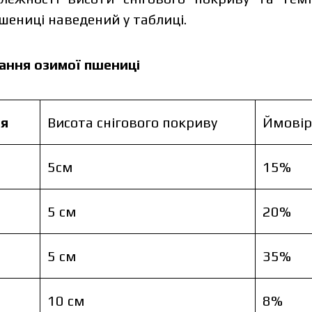
шениці наведений у таблиці.
ання озимої пшениці
олітику захисту персональних даних.
ря
Висота снігового покриву
Ймовір
ознайомився та приймаю політику захисту
Замовити
рсональних даних.
5см
15%
Заванта
Замовити
Завантаж
Зв’язатися з менеджером Makosh
5 см
20%
Зв’язатися з менеджером Makosh
5 см
35%
10 см
8%