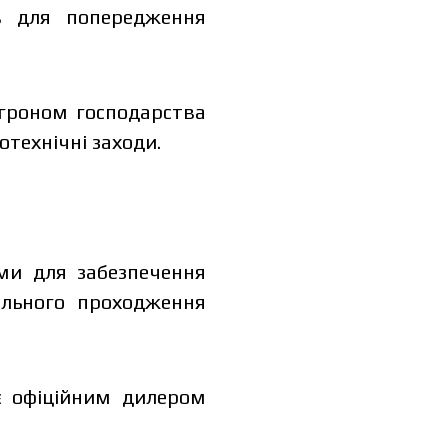
ів для попередження
гроном господарства
технічні заходи.
ми для забезпечення
ильного проходження
є офіційним дилером