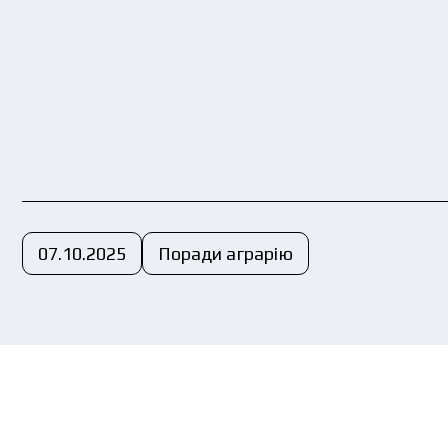
Ви
пе
07.10.2025
Поради аграрію