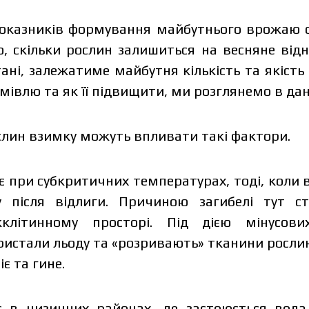
оказників формування майбутнього врожаю оз
о, скільки рослин залишиться на весняне відн
ані, залежатиме майбутня кількість та якіст
івлю та як її підвищити, ми розглянемо в дані
слин взимку можуть впливати такі фактори.
є при субкритичних температурах, тоді, коли
 після відлиги. Причиною загибелі тут с
клітинному просторі. Під дією мінусов
истали льоду та «розривають» тканини рослин
є та гине.
 в низинних районах, де застоюється вода 