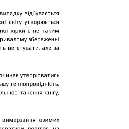
 випадку відбувається
ні снігу утворюється
ної кірки є не таким
тривалому збереженні
ь вегетувати, але за
починає утворюватись
льшу теплопровідність,
дуальної
льнює танення снігу,
 вимерзання озимих
ператури повітря на