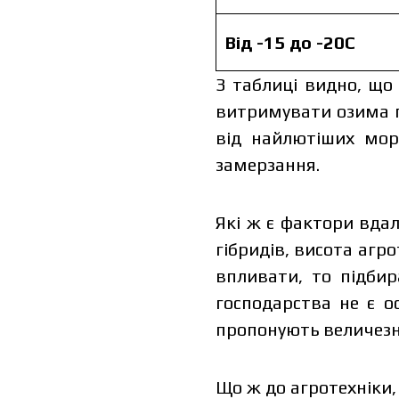
Від -15 до -20С
З таблиці видно, що
витримувати озима п
від найлютіших мор
замерзання.
Які ж є фактори вдал
гібридів, висота агр
впливати, то підбир
господарства не є о
пропонують величезн
Що ж до агротехніки,