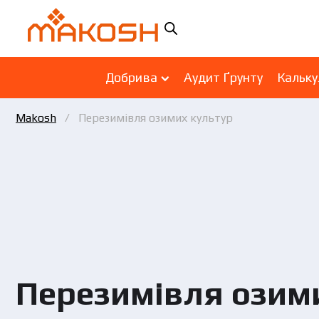
Добрива
Аудит Ґрунту
Кальку
Makosh
Перезимівля озимих культур
Перезимівля озим