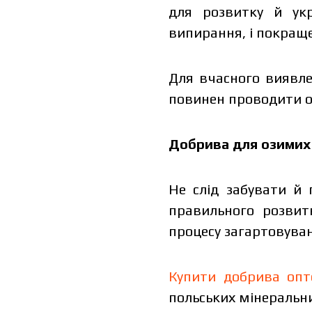
для розвитку й укр
випирання, і покращ
Для вчасного виявл
повинен проводити о
Добрива для озимих
Не слід забувати й
правильного розвит
процесу загартовува
Купити добрива оп
польських мінеральни