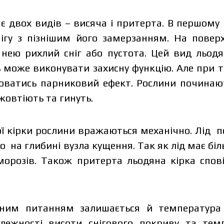
ає двох видів – висяча і притерта. В першому
ігу з пізнішим його замерзанням. На поверх
д нею рихлий сніг або пустота. Цей вид льодя
ь може виконувати захисну функцію. Але при 
ватись парниковий ефект. Рослини починают
жовтіють та гинуть.
ої кірки рослини вражаються механічно. Лід 
о на глибині вузла кущення. Так як лід має бі
жить від об’єму та регіону доставки. Для прорахунку індиві
морозів. Також притерта льодяна кірка спові
ніть дані:
льним питанням залишається й температура
алежності висоти снігового покриву та тем