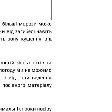
м більші морози може
 від загибелі навіть
ть зону кущення від
остій-кість сортів та
а погоду ми не можемо
сті від зони ведення
 посівного матеріалу
имальні строки посіву