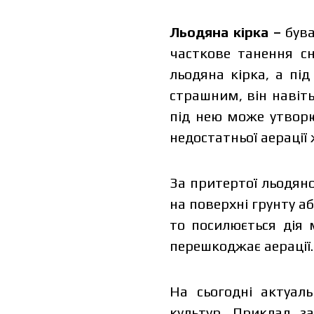
Льодяна кірка –
був
часткове танення сн
льодяна кірка, а пі
страшним, він навіт
під нею може утворю
недостатньої аерації 
За притертої льодян
на поверхні грунту аб
Ціна зале
то посилюється дія 
ціни запов
перешкоджає аерації.
На сьогодні актуа
культур. Приклад з