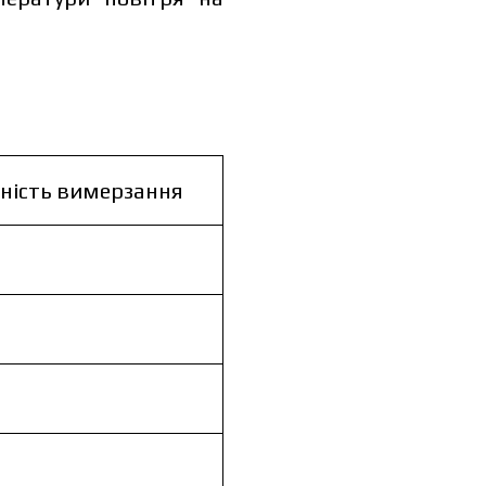
ність вимерзання
жити каталог
ити каталог