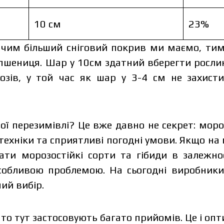
10 см
23%
 чим більший сніговий покрив ми маємо, ти
шениця. Шар у 10см здатний вберегти рослини
озів, у той час як шар у 3-4 см не захисти
ої перезимівлі? Це вже давно не секрет: мороз
отехніки та сприятливі погодні умови. Якщо н
ати морозостійкі сорти та гібиди в залежно
собливою проблемою. На сьогодні виробники
ий вибір.
 то тут застосовують багато прийомів. Це і опт