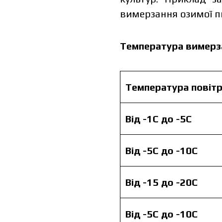
вимерзання озимої п
Температура вимерз
Я ознайомився та приймаю п
Температура повіт
Я 
пе
Від -1С до -5С
Від -5С до -10С
Від -15 до -20С
Від -5С до -10С