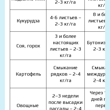
2-3 кг/га
кг/га
8 и бол
4-6 листьев –
Кукурудза
листьев –
2-3 кг/га
кг/га
3 и более
настоящих
Бутониза
Соя, горох
листьев – 2-3
2-3 кг/
кг/га
Смыкание
Смыкан
Картофель
рядков – 2-4
междуряд
кг/га
2-4 кг/
Через 1
2–3 недели
дней по
после высадки
Овощные
перво
рассады – 2-4