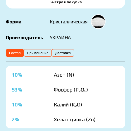
Быстрая покупка
Форма
Кристаллическая
УКРАИНА
Производитель
Состав
Применение
Доставка
10%
Азот (N)
53%
Фосфор (P₂O₅)
10%
Калий (K₂O)
2%
Хелат цинка (Zn)