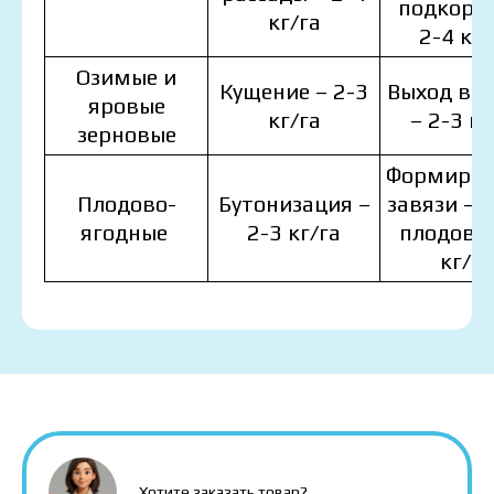
подкорм
кг/га
2-4 кг/
Озимые и
Кущение – 2-3
Выход в т
яровые
кг/га
– 2-3 кг
зерновые
Формиров
Плодово-
Бутонизация –
завязи – 
ягодные
2-3 кг/га
плодов –
Цена зависит от объёма и региона доставки. Для
кг/га
расчёта индивидуальной цены заполните
данные:
MAKOSH
MAKOSH
MAKOSH
Я ознакомился и принимаю политику
защиты персональных данных.
Я ознакомился и принимаю политику
защиты персональных данных.
Хотите заказать товар?