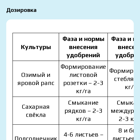
Дозировка
Фаза и нормы
Фаза и н
Культуры
внесения
внесен
удобрений
удобре
Формирование
Формиров
Озимый и
листовой
стебля –
яровой рапс
розетки – 2-3
кг/га
кг/га
Смыкание
Смыкан
Сахарная
рядков – 2-3
междуряд
свёкла
кг/га
2-3 кг/
8 и бол
4-6 листьев –
Подсолнечник
листьев –