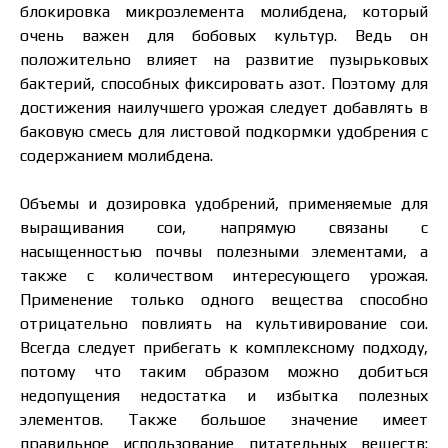
блокировка микроэлемента молибдена, который
очень важен для бобовых культур. Ведь он
Я ознакомился и принимаю политику
положительно влияет на развитие пузырьковых
защиты персональных данных.
Я ознакомился и принимаю политику
бактерий, способных фиксировать азот. Поэтому для
защиты персональных данных.
достижения наилучшего урожая следует добавлять в
баковую смесь для листовой подкормки удобрения с
Скачать каталог
Заказать
содержанием молибдена.
Связаться с менеджером Makosh
Объемы и дозировка удобрений, применяемые для
выращивания сои, напрямую связаны с
насыщенностью почвы полезными элементами, а
также с количеством интересующего урожая.
Применение только одного вещества способно
отрицательно повлиять на культивирование сои.
Всегда следует прибегать к комплексному подходу,
потому что таким образом можно добиться
недопущения недостатка и избытка полезных
элементов. Также большое значение имеет
правильное использование питательных веществ: