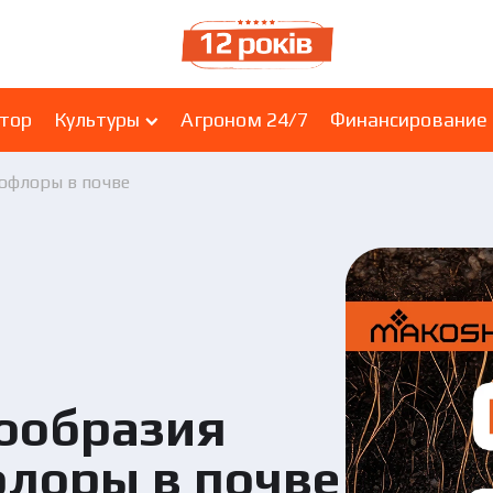
ятор
Культуры
Агроном 24/7
Финансирование
офлоры в почве
ообразия
лоры в почве