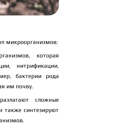
пп микроорганизмов:
рганизмов, которая
ии, нитрификации,
ть каталог
мер, бактерии рода
ь каталог
ая им почву.
азлагают сложные
ни также синтезируют
анизмов.