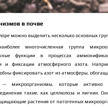
низмов в почве
оре можно выделить несколько основных гру
политику защиты персональных данных.
ознакомился и принимаю политику защиты
наиболее многочисленная группа микроо
Заказать
рсональных данных.
жные функции в процессах аммонификац
Скача
Заказать
и и фиксации атмосферного азота. Напри
Скачат
Связаться с менеджером Makosh
собны фиксировать азот из атмосферы, обогащ
— микроорганизмы, которые активно р
Связаться с менеджером Makosh
оединения такие, как целлюлоза и лигнин. О
ащищающие растения от патогенных микроорг