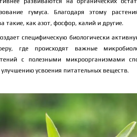
ивнее развиваются на органических остат
зование гумуса. Благодаря этому растен
 такие, как азот, фосфор, калий и другие.
оздает специфическую биологически активную
еру, где происходят важные микробиоло
стений с полезными микроорганизмами спос
и улучшению усвоения питательных веществ.