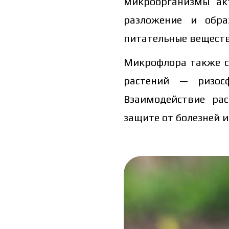
микроорганизмы акт
разложение и обра
питательные вещества
Микрофлора также с
растений — ризосф
Взаимодействие ра
защите от болезней 