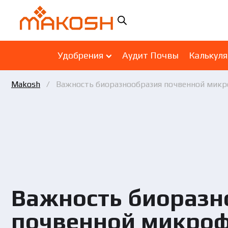
Удобрения
Аудит Почвы
Калькул
Makosh
Важность биоразнообразия почвенной микр
Важность биоразн
почвенной микроф