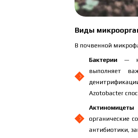
Виды микроорга
В почвенной микрофл
Я ознакомился и принимаю 
Я 
Бактерии
—
пе
выполняет ва
денитрификаци
Azotobacter спо
Актиномицеты
органические с
антибиотики, з