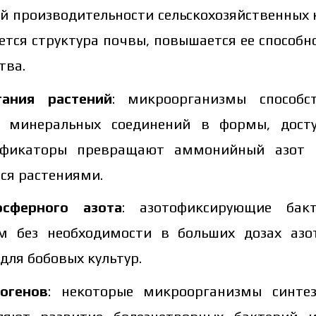
 производительности сельскохозяйственных к
ется структура почвы, повышается ее способн
тва.
ания растений
:
микроорганизмы способс
и минеральных соединений в формы, досту
ификаторы превращают аммонийный азот 
ся растениями.
осферного азота
:
азотофиксирующие бак
м без необходимости в больших дозах азо
для бобовых культур.
огенов
:
некоторые микроорганизмы синтез