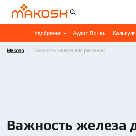
Удобрения
Аудит Почвы
Калькул
Makosh
Важность железа для растений
Важность железа 