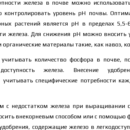
упности железа в почве можно использовать
о контролировать уровень pH почвы. Опти
ных растений является pH в пределах 5,5-6
ти железа. Для снижения pH можно вносить у
 органические материалы такие, как навоз, к
т учитывать количество фосфора в почве, по
оступность железа. Внесение удобр
 учитывать специфические потребности каж
м с недостатком железа при выращивании с
носить внекорневым способом или с помощью ф
удобрения, содержащие железо в легкодосту