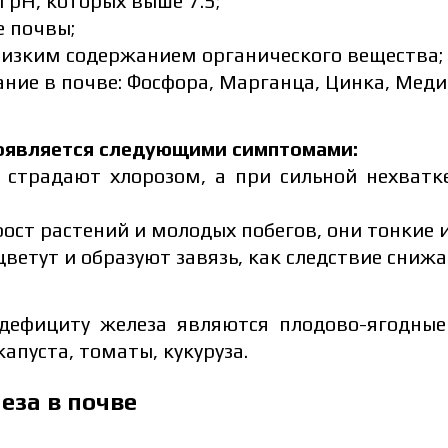
рН, которых выше 7.5;
 почвы;
низким содержанием органического вещества;
ние в почве: Фосфора, Марганца, Цинка, Меди
оявляется следующими симптомами:
 страдают хлорозом, а при сильной нехватк
ост растений и молодых побегов, они тонкие 
цветут и образуют завязь, как следствие сниж
дефициту железа являются плодово-ягодные 
капуста, томаты, кукуруза.
еза в почве