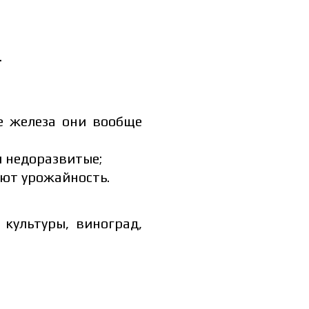
.
е железа они вообще
и недоразвитые;
ают урожайность.
культуры, виноград,