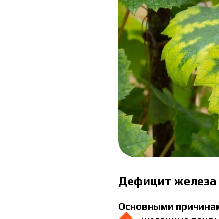
Я ознакомился и принимаю 
Я 
пе
Дефицит железа
Основными причинам