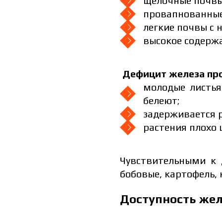
щелочные почвы 
провапнованные
легкие почвы с 
высокое содержа
Дефицит железа пр
молодые листья
белеют;
задерживается р
растения плохо 
Чувствительными к 
бобовые, картофель, 
Доступность жел