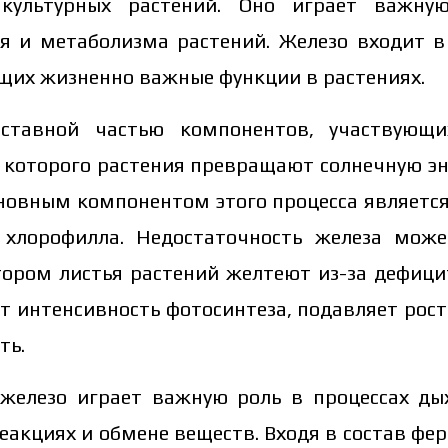
культурных растений. Оно играет важну
ия и метаболизма растений. Железо входит в
щих жизненно важные функции в растениях.
оставной частью компонентов, участвующ
 которого растения превращают солнечную э
сновным компонентом этого процесса является
 хлорофилла. Недостаточность железа мож
тором листья растений желтеют из-за дефици
т интенсивность фотосинтеза, подавляет рост
ть.
 железо играет важную роль в процессах дых
еакциях и обмене веществ. Входя в состав фер