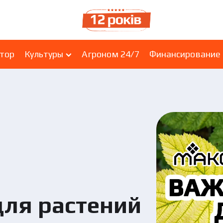
ятор
Культуры
Агроном 24/7
Финансирование
для растений