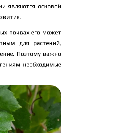
ции являются основой
звитие.
лых почвах его может
пным для растений,
оение. Поэтому важно
стениям необходимые
льной цены