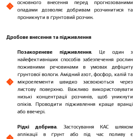
основного внесення перед прогнозованими
опадами дозволяє добривам розчинитися та
проникнути в ґрунтовий розчин.
Дробове внесення та підживлення
Позакореневе підживлення
. Це один з
найефективніших способів забезпечення рослин
Ціна залежить від об’єму та регіону доставки.
поживними речовинами в умовах дефіциту
Для прорахунку індивідуальної ціни заповніть
ґрунтової вологи. Амідний азот, фосфор, калій та
дані:
мікроелементи швидко засвоюються через
листову поверхню. Важливо використовувати
низькі концентрації розчинів, щоб уникнути
опіків. Проводити підживлення краще вранці
або ввечері.
Я ознайомився та приймаю політику
захисту персональних даних.
Я ознайомився та приймаю політику
Рідкі добрива
. Застосування КАС шляхом
захисту персональних даних.
аплікації в ґрунт або під час поливу є