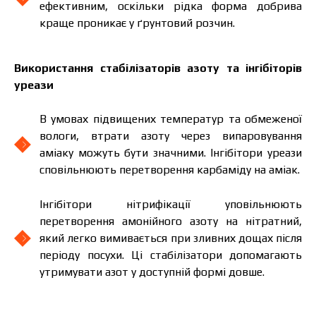
ефективним, оскільки рідка форма добрива
Завантажити каталог
Замовити
краще проникає у ґрунтовий розчин.
Зв’язатися з менеджером Makosh
Використання стабілізаторів азоту та інгібіторів
уреази
В умовах підвищених температур та обмеженої
вологи, втрати азоту через випаровування
аміаку можуть бути значними. Інгібітори уреази
сповільнюють перетворення карбаміду на аміак.
Інгібітори нітрифікації уповільнюють
перетворення амонійного азоту на нітратний,
який легко вимивається при зливних дощах після
періоду посухи. Ці стабілізатори допомагають
утримувати азот у доступній формі довше.