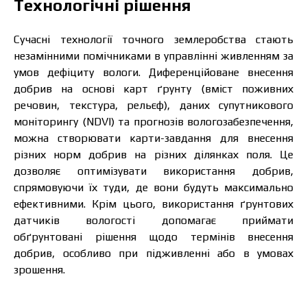
Технологічні рішення
Сучасні технології точного землеробства стають
незамінними помічниками в управлінні живленням за
умов дефіциту вологи. Диференційоване внесення
добрив на основі карт ґрунту (вміст поживних
речовин, текстура, рельєф), даних супутникового
моніторингу (NDVI) та прогнозів вологозабезпечення,
можна створювати карти-завдання для внесення
різних норм добрив на різних ділянках поля. Це
дозволяє оптимізувати використання добрив,
спрямовуючи їх туди, де вони будуть максимально
ефективними. Крім цього, використання ґрунтових
датчиків вологості допомагає приймати
обґрунтовані рішення щодо термінів внесення
добрив, особливо при підживленні або в умовах
зрошення.