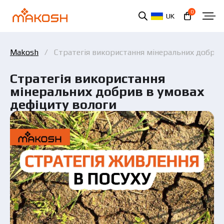
0
UK
Makosh
Стратегія використання мінеральних добрив
Стратегія використання
мінеральних добрив в умовах
дефіциту вологи
Ви ознайомилися та погоджуєтеся з політикою
захисту персональних даних.