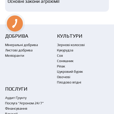
Основні закони агрохімії
ДОБРИВА
КУЛЬТУРИ
Мінеральні добрива
Зернові колосові
Листові добрива
Кукурудза
Меліоранти
Соя
Соняшник
Ріпак
Цукровий буряк
Овочеві
Плодово ягідні
ПОСЛУГИ
Аудит Ґрунту
Послуга “Агроном 24/7”
Фінансування
Вакансії