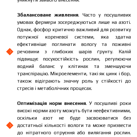
Збалансоване живлення
. Часто у посушливих
умовах фермери зосереджуються лише на азоті.
Однак, фосфор критично важливий для розвитку
потужної кореневої системи, яка здатна
ефективніше поглинати вологу та поживні
речовини з глибоких шарів ґрунту. Калій
підвищує посухостійкість рослин, регулюючи
водний баланс у клітинах та зменшуючи
транспірацію. Мікроелементи, такі як цинк і бор,
також відіграють значну роль у стійкості до
стресів і метаболічних процесах.
Оптимізація норм внесення
. У посушливі роки
високі норми азоту можуть бути неефективними,
оскільки азот не буде засвоюватися без
достатньої кількості вологи та може призвести
до нітратного отруєння або вилягання рослин.