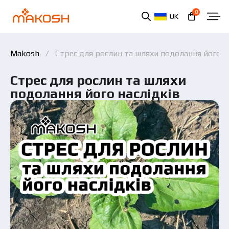
0
UK
Makosh
Стрес для рослин та шляхи подолання його н
Стрес для рослин та шляхи
подолання його наслідків
Ви ознайомилися та погоджуєтеся з політикою
захисту персональних даних.