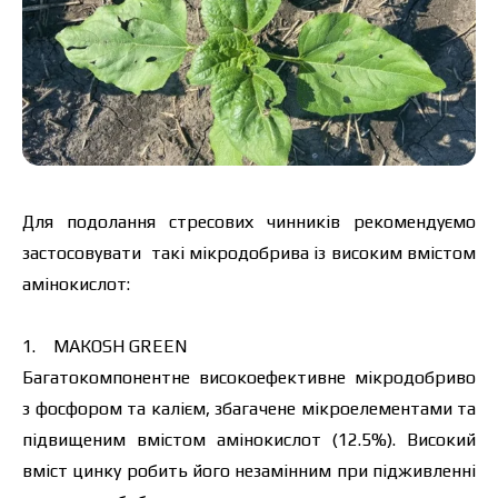
Для подолання стресових чинників рекомендуємо
застосовувати такі мікродобрива із високим вмістом
амінокислот:
1.
МАКОSH GREEN
Багатокомпонентне високоефективне мікродобриво
з фосфором та калієм, збагачене мікроелементами та
Ціна залежить від об’єму та регіону доставки.
підвищеним вмістом амінокислот (12.5%). Високий
Для прорахунку індивідуальної ціни заповніть
дані:
вміст цинку робить його незамінним при підживленні