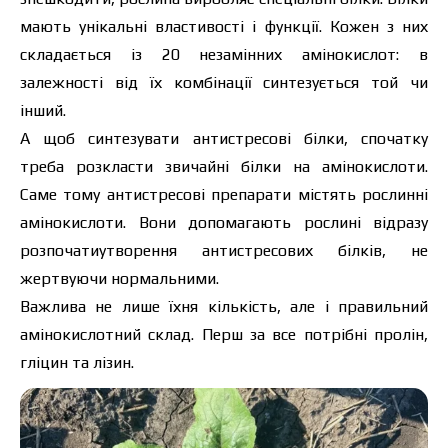
мають унікальні властивості і функції. Кожен з них
складається із 20 незамінних амінокислот: в
залежності від їх комбінації синтезується той чи
інший.
А щоб синтезувати антистресові білки, спочатку
треба
розкласти звичайні білки на амінокислоти
.
Саме тому антистресові препарати містять рослинні
амінокислоти. Вони допомагають рослині відразу
розпочатиутворення антистресових білків, не
жертвуючи нормальними.
Важлива не лише їхня кількість, але і правильний
амінокислотний склад. Перш за все потрібні пролін,
гліцин та лізин.