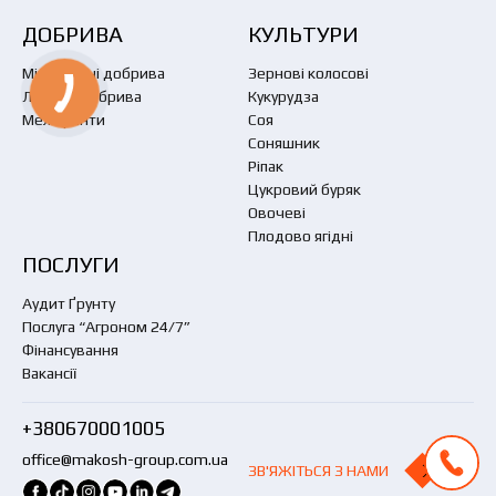
ДОБРИВА
КУЛЬТУРИ
Мінеральні добрива
Зернові колосові
Листові добрива
Кукурудза
Меліоранти
Соя
Соняшник
Ріпак
Цукровий буряк
Овочеві
Плодово ягідні
ПОСЛУГИ
Аудит Ґрунту
Послуга “Агроном 24/7”
Фінансування
Вакансії
+380670001005
office@makosh-group.com.ua
ЗВ'ЯЖІТЬСЯ З НАМИ