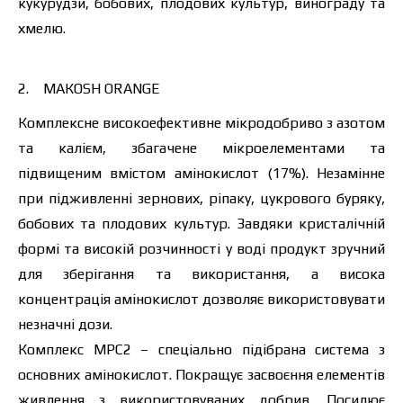
кукурудзи, бобових, плодових культур, винограду та
хмелю.
Я ознайомився та приймаю політику
2.
МАКОSH ORANGE
захисту персональних даних.
Я ознайомився та приймаю політику
Комплексне високоефективне мікродобриво з азотом
захисту персональних даних.
та калієм, збагачене мікроелементами та
Завантажити каталог
Замовити
підвищеним вмістом амінокислот (17%). Незамінне
при підживленні зернових, ріпаку, цукрового буряку,
Зв’язатися з менеджером Makosh
бобових та плодових культур. Завдяки кристалічній
формі та високій розчинності у воді продукт зручний
для зберігання та використання, а висока
концентрація амінокислот дозволяє використовувати
незначні дози.
Комплекс MPC2 – спеціально підібрана система з
основних амінокислот. Покращує засвоєння елементів
живлення з використовуваних добрив. Посилює