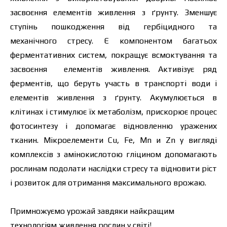
засвоєння елементів живлення з ґрунту. Зменшує
ступінь пошкодження від гербіцидного та
механічного стресу. Є компонентом багатьох
ферментативних систем, покращує всмоктування та
засвоєння елементів живлення. Активізує ряд
ферментів, що беруть участь в транспорті води і
елементів живлення з ґрунту. Акумулюється в
клітинах і стимулює їх метаболізм, прискорює процес
фотосинтезу і допомагає відновленню уражених
тканин. Мікроелементи Cu, Fe, Mn и Zn у вигляді
комплексів з амінокислотою гліцином допомагають
рослинам подолати наслідки стресу та відновити ріст
і розвиток для отримання максимального врожаю.
Примножуємо урожай завдяки найкращим
технологіям живлення рослин у світі!