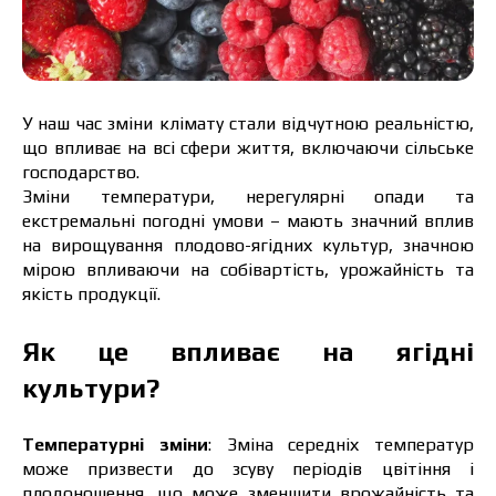
У наш час зміни клімату стали відчутною реальністю,
що впливає на всі сфери життя, включаючи сільське
господарство.
Зміни температури, нерегулярні опади та
екстремальні погодні умови – мають значний вплив
на вирощування плодово-ягідних культур, значною
мірою впливаючи на собівартість, урожайність та
якість продукції.
Як це впливає на ягідні
культури?
Температурні зміни
:
Зміна середніх температур
може призвести до зсуву періодів цвітіння і
плодоношення, що може зменшити врожайність та