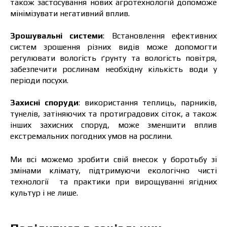
також застосування нових агротехнологій допоможе
мінімізувати негативний вплив.
Зрошувальні системи
:
Встановлення ефективних
систем зрошення різних видів може допомогти
регулювати вологість ґрунту та вологість повітря,
Ціна залежить від об’єму та регіону доставки.
забезпечити рослинам необхідну кількість води у
Для прорахунку індивідуальної ціни заповніть
періоди посухи.
дані:
Захисні споруди
:
використання теплиць, парників,
тунелів, затіняючих та протиградових сіток, а також
інших захисних споруд, може зменшити вплив
екстремальних погодних умов на рослини.
Я ознайомився та приймаю політику
захисту персональних даних.
Я ознайомився та приймаю політику
Ми всі можемо зробити свій внесок у боротьбу зі
захисту персональних даних.
змінами клімату, підтримуючи екологічно чисті
технології та практики при вирощуванні ягідних
Завантажити каталог
Замовити
культур і не лише.
Зв’язатися з менеджером Makosh