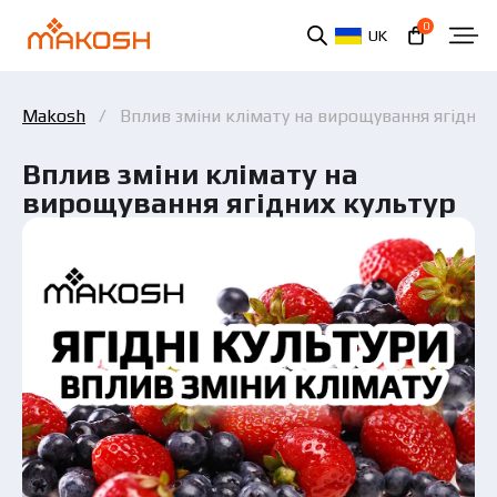
0
UK
Makosh
Вплив зміни клімату на вирощування ягідних
Вплив зміни клімату на
вирощування ягідних культур
Ви ознайомилися та погоджуєтеся з політикою
захисту персональних даних.