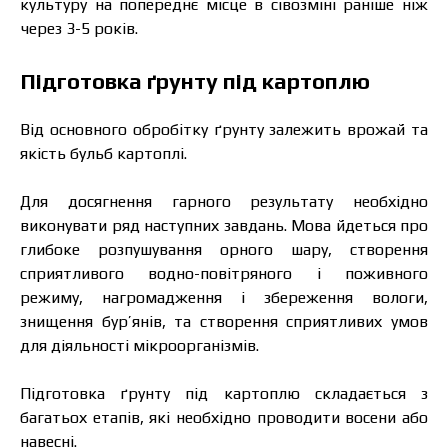
культуру на попереднє місце в сівозміні раніше ніж
через 3-5 років.
Підготовка ґрунту під картоплю
Від основного обробітку ґрунту залежить врожай та
якість бульб картоплі.
Для досягнення гарного результату необхідно
виконувати ряд наступних завдань. Мова йдеться про
глибоке розпушування орного шару, створення
сприятливого водно-повітряного і поживного
режиму, нагромадження і збереження вологи,
знищення бур’янів, та створення сприятливих умов
для діяльності мікроорганізмів.
Підготовка ґрунту під картоплю складається з
багатьох етапів, які необхідно проводити восени або
навесні.