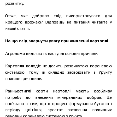
розвитку.
Отже, яке добриво слід використовувати для
кращого врожаю? Відповідь на питання читайте у
нашій статті.
На що слід звернути увагу при живленні картоплі
Агрономи виділяють наступні основні причини.
Картопля володіє не досить розвинутою кореневою
системою, тому їй складно засвоювати з ґрунту
поживні речовини.
Ранньостиглі сорти картоплі мають особливу
потребу до внесення мінеральних добрив. Це
пов’язано з тим, що в процесі формування бутонів і
періоду цвітіння, зростає засвоєння поживних
речовин кореневою системою з ґрунту.