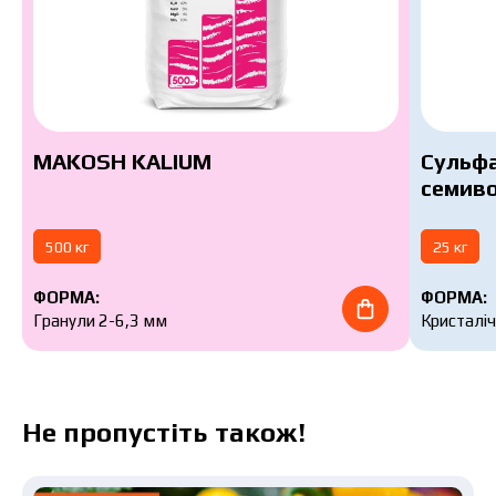
MAKOSH KALIUM
Сульфа
семиво
500 кг
25 кг
ФОРМА:
ФОРМА:
Гранули 2-6,3 мм
Кристалі
Не пропустіть також!