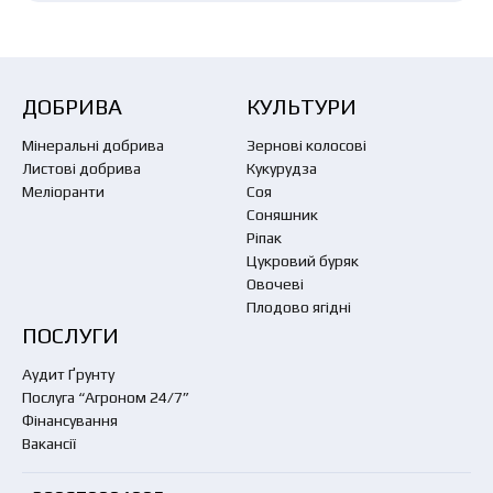
ДОБРИВА
КУЛЬТУРИ
Мінеральні добрива
Зернові колосові
Листові добрива
Кукурудза
Меліоранти
Соя
Соняшник
Ріпак
Цукровий буряк
Овочеві
Плодово ягідні
ПОСЛУГИ
Аудит Ґрунту
Послуга “Агроном 24/7”
Фінансування
Вакансії