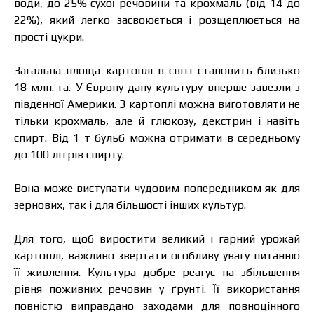
води, до 25% сухої речовини та крохмаль (від 14 до
22%), який легко засвоюється і розщеплюється на
прості цукри.
Загальна площа картоплі в світі становить близько
18 млн. га. У Європу дану культуру вперше завезли з
південної Америки. З картоплі можна виготовляти не
тільки крохмаль, але й глюкозу, декстрин і навіть
спирт. Від 1 т бульб можна отримати в середньому
до 100 літрів спирту.
Вона може виступати чудовим попередником як для
зернових, так і для більшості інших культур.
Для того, щоб виростити великий і гарний урожай
картоплі, важливо звертати особливу увагу питанню
її живлення. Культура добре реагує на збільшення
рівня поживних речовин у ґрунті. Її використання
повністю виправдано заходами для повноцінного