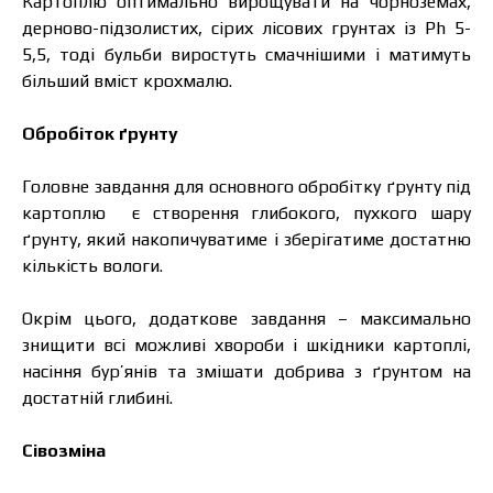
Картоплю оптимально вирощувати на чорноземах,
дерново-підзолистих, сірих лісових грунтах із Ph 5-
5,5, тоді бульби виростуть смачнішими і матимуть
більший вміст крохмалю.
Обробіток ґрунту
Головне завдання для основного обробітку ґрунту під
картоплю є створення глибокого, пухкого шару
ґрунту, який накопичуватиме і зберігатиме достатню
кількість вологи.
Окрім цього, додаткове завдання – максимально
знищити всі можливі хвороби і шкідники картоплі,
насіння бур’янів та змішати добрива з ґрунтом на
достатній глибині.
Сівозміна