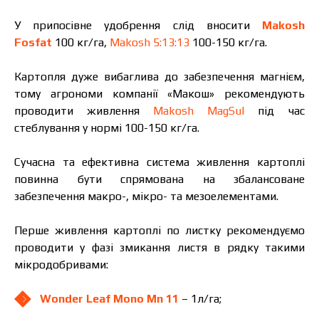
дані:
У припосівне удобрення слід вносити
Makosh
Fosfat
100 кг/га,
Makosh 5:13:13
100-150 кг/га.
Картопля дуже вибаглива до забезпечення магнієм,
Я ознайомився та приймаю політику
тому агрономи компанії «Макош» рекомендують
захисту персональних даних.
Я ознайомився та приймаю політику
проводити живлення
Makosh MagSul
під час
захисту персональних даних.
стеблування у нормі 100-150 кг/га.
Завантажити каталог
Замовити
Сучасна та ефективна система живлення картоплі
повинна бути спрямована на збалансоване
Зв’язатися з менеджером Makosh
забезпечення макро-, мікро- та мезоелементами.
Перше живлення картоплі по листку рекомендуємо
проводити у фазі змикання листя в рядку такими
мікродобривами:
Wonder Leaf Mono Mn 11
– 1л/га;