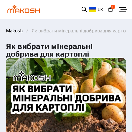
0
UK
Makosh
Як вибрати мінеральні добрива для картопл
Як вибрати мінеральні
добрива для картоплі
Ви ознайомилися та погоджуєтеся з політикою
захисту персональних даних.