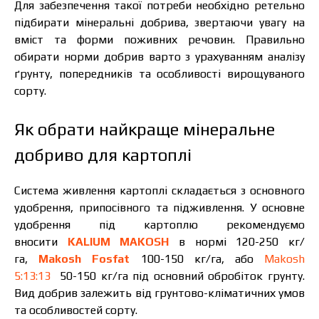
Для забезпечення такої потреби необхідно ретельно
підбирати мінеральні добрива, звертаючи увагу на
вміст та форми поживних речовин. Правильно
обирати норми добрив варто з урахуванням аналізу
ґрунту, попередників та особливості вирощуваного
сорту.
Як обрати найкраще мінеральне
добриво для картоплі
Система живлення картоплі складається з основного
удобрення, припосівного та підживлення. У основне
удобрення під картоплю рекомендуємо
вносити
KALIUM MAKOSH
в нормі 120-250 кг/
га,
Makosh Fosfat
100-150 кг/га, або
Makosh
5:13:13
50-150 кг/га під основний обробіток грунту.
Вид добрив залежить від грунтово-кліматичних умов
Ціна залежить від об’єму та регіону доставки.
Для прорахунку індивідуальної ціни заповніть
та особливостей сорту.