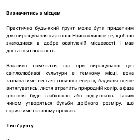
Визначитись з місцем
Практично будь-який ґрунт може бути придатним
для вирощування картоплі. Найважливіше те, щоб він
знаходився в добре освітленій місцевості і мав
достатньо вологість.
Важливо пам’ятати, що при вирощуванні цієї
світлолюбивої культури в темному місці, вона
зазнаватиме нестачі сонячної енергії, бадилля почне
витягуватись, листя втратить природній колір, а фаза
цвітіння буде слабкішою або відсутньою. Таким
чином утворяться бульби дрібного розміру, що
сприятиме поганому врожаю.
Тип ґрунту