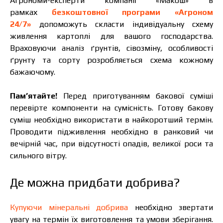
Агрономи-експерти компанії «Макош» в
рамках
безкоштовної програми «Агроном
24/7»
допоможуть скласти індивідуальну схему
живлення картоплі для вашого господарства.
Враховуючи аналіз ґрунтів, сівозміну, особливості
ґрунту та сорту розробляється схема кожному
бажаючому.
Пам’ятайте!
Перед приготуванням бакової суміші
перевірте компоненти на сумісність. Готову бакову
суміш необхідно використати в найкоротший термін.
Проводити підживлення необхідно в ранковий чи
вечірній час, при відсутності опадів, великої роси та
сильного вітру.
Де можна придбати добрива?
Купуючи мінеральні добрива
необхідно звертати
увагу на термін їх виготовлення та умови зберігання.