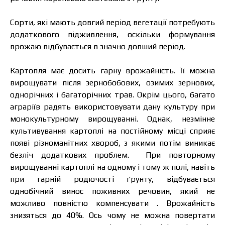
Сорти, які мають довгий період вегетації потребують
додаткового підживлення, оскільки формування
врожаю відбувається в значно довший період.
Картопля має досить гарну врожайність. Її можна
вирощувати після зернобобових, озимих зернових,
однорічних і багаторічних трав. Окрім цього, багато
аграріїв радять використовувати дану культуру при
монокультурному вирощуванні. Однак, незмінне
культивування картоплі на постійному місці сприяє
появі різноманітних хвороб, з якими потім виникає
безліч додаткових проблем. При повторному
вирощуванні картоплі на одному і тому ж полі, навіть
при гарній родючості ґрунту, відбувається
однобічний винос поживних речовин, який не
можливо повністю компенсувати . Врожайність
знизяться до 40%. Ось чому не можна повертати