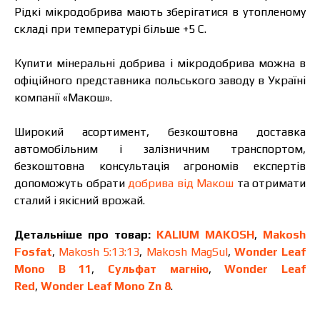
Рідкі мікродобрива мають зберігатися в утопленому
складі при температурі більше +5 С.
Купити мінеральні добрива і мікродобрива можна в
офіційного представника польського заводу в Україні
компанії «Макош».
Широкий асортимент, безкоштовна доставка
автомобільним і залізничним транспортом,
безкоштовна консультація агрономів експертів
допоможуть обрати
добрива від Макош
та отримати
сталий і якісний врожай.
Детальніше про товар:
KALIUM MAKOSH
,
Makosh
Fosfat
,
Makosh 5:13:13
,
Makosh MagSul
,
Wonder Leaf
Mono B 11
,
Сульфат магнію
,
Wonder Leaf
Red
,
Wonder Leaf Mono Zn 8
.