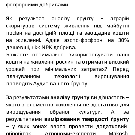
фосфорними добривами.
Ціна залежить від об’єму та регіону доставки.
Як результат аналізу ґрунту – аграрій
Для прорахунку індивідуальної ціни заповніть
дані:
скоригував систему живлення під майбутні
посіви на дослідній площі та заощадив кошти
на живленні. Адже
азото-фосфорні на 30%
дешевші, ніж NPK добрива.
Бажаєте оптимально використовувати ваші
Я ознайомився та приймаю політику
кошти на живленні рослин та отримати високий
захисту персональних даних.
Я ознайомився та приймаю політику
урожай при мінімальних затратах? Перед
захисту персональних даних.
плануванням технології вирощування
проведіть Аудит вашого Ґрунту.
Завантажити каталог
Замовити
За результатами
аналізу ґрунту
ви дізнаєтесь –
Зв’язатися з менеджером Makosh
якого з елементів живлення не достатньо для
вирощування обраної культури. А за
результатами
вимірювання твердості ґрунту
– у яких зонах варто провести додатковий
обробіток. Агрономи-експерти Makosh