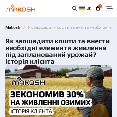
0
UK
Makosh
Як заощадити кошти та внести необхідні еле
Як заощадити кошти та внести
необхідні елементи живлення
під запланований урожай?
Історія клієнта
Ви ознайомилися та погоджуєтеся з політикою
захисту персональних даних.