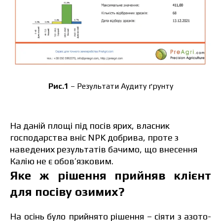
Рис.1
–
Результати Аудиту ґрунту
На даній площі під посів ярих, власник
господарства вніс NPK добрива, проте з
наведених результатів бачимо, що внесення
Калію не є обов’язковим.
Яке ж рішення прийняв клієнт
для посіву озимих?
На осінь було прийнято рішення – сіяти з азото-