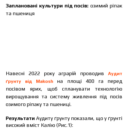
Заплановані культури під посів:
озимий ріпак
та пшениця
Навесні 2022 року аграрій проводив
Аудит
на площі 400 га перед
ґрунту від Makosh
посівом ярих, щоб спланувати технологію
вирощування та систему живлення під посів
озимого ріпаку та пшениці.
Результати
Аудиту ґрунту показали, що у ґрунті
високий вміст Калію (Рис.1):