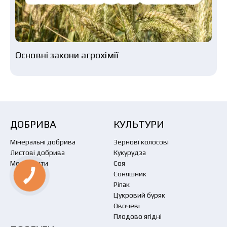
Основні закони агрохімії
ДОБРИВА
КУЛЬТУРИ
Мінеральні добрива
Зернові колосові
Листові добрива
Кукурудза
Меліоранти
Соя
Соняшник
Ріпак
Цукровий буряк
Овочеві
Плодово ягідні