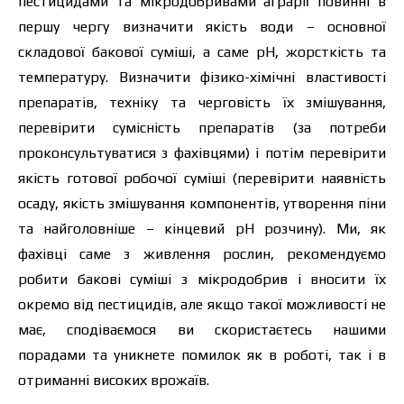
пестицидами та мікродобривами аграрії повинні в
першу чергу визначити якість води – основної
складової бакової суміші, а саме рН, жорсткість та
температуру. Визначити фізико-хімічні властивості
препаратів, техніку та черговість їх змішування,
перевірити сумісність препаратів (за потреби
проконсультуватися з фахівцями) і потім перевірити
якість готової робочої суміші (перевірити наявність
осаду, якість змішування компонентів, утворення піни
та найголовніше – кінцевий рН розчину). Ми, як
фахівці саме з живлення рослин, рекомендуємо
робити бакові суміші з мікродобрив і вносити їх
окремо від пестицидів, але якщо такої можливості не
має, сподіваємося ви скористаєтесь нашими
порадами та уникнете помилок як в роботі, так і в
отриманні високих врожаїв.