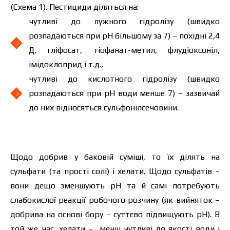
(Схема 1). Пестициди діляться на:
чутливі до лужного гідролізу (швидко
розпадаються при рН більшому за 7) – похідні 2,4
Д, гліфосат, тіофанат-метил, флудіоксоніл,
імідоклоприд і т.д.,
чутливі до кислотного гідролізу (швидко
розпадаються при рН води менше 7) – зазвичай
до них відносяться сульфонілсечовини.
Щодо добрив у баковій суміші, то їх ділять на
сульфати (та прості солі) і хелати. Щодо сульфатів –
вони дещо зменшують рН та й самі потребують
слабокислої реакції робочого розчину (як вийняток –
добрива на основі бору – суттєво підвищують рН). В
той же час, хелати – менш чутливі до якості води і