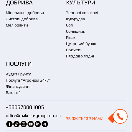
ДОБРИВА
КУЛЬТУРИ
Мінеральні добрива
Зернові колосові
Листові добрива
Кукурудза
Меліоранти
Соя
Соняшник
Ріпак
Цукровий буряк
Овочеві
Плодово ягідні
ПОСЛУГИ
Аудит Ґрунту
Послуга “Агроном 24/7”
Фінансування
Вакансії
+380670001005
office@makosh-group.com.ua
ЗВ'ЯЖІТЬСЯ З НАМИ
ЗВ'ЯЖІТЬСЯ З НАМИ