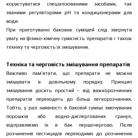
користуватися спеціалізованими засобами, так
званими регуляторами рН та кондиціонерами для
води.
При приготуванні бакових сумішей слід звернути
увагу на фізико-хімічну сумісність препаратів і також
техніку та черговість їх змішування.
Техніка та черговість змішування препаратів
Важливо пам’ятати, що препарати не можна
змішувати в довільному порядку. Принцип
змішування досить простий – від важкорозчинних
препаратів переходять до більш легкорозчинних.
Тобто, у разі наявності в баковій суміші змочуваних
порошків або водно-диспергованих гранул,
відправляємо їх в бак першочергово. Після
розчинення пестицидів переходимо до розчинення