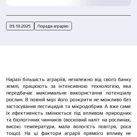
Подати заявку зараз
09.10.2025
Поради аграрію
Наразі більшість аграріїв, незалежно від свого банку
землі, працюють за інтенсивною технологією, яка
передбачає максимальне використання потенціалу
рослин. В повній мірі його розкрити не можливо без
застосування пестицидів та мікродобрив. А вже саме
їх ефективність змінюється під впливом природних
та біологічних чинників (восковий наліт на рослинах,
високі температури, мала вологість повітря, роса
тощо). На ці фактори аграрії прямого впливу не