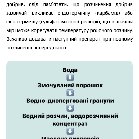
добрив, слід пам’ятати, що розчинення добрив
зазвичай викликає ендотермічну (карбамід) або
екзотермічну (сульфат магнію) реакцію, що в значній
мірі може корегувати температуру робочого розчину.
Важливо додавати наступний препарат при повному
розчиненні попереднього.