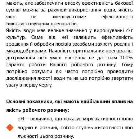
мають, але забезпечити високу ефективність бакової
суміші можна за рахунок використання води, якість
якої не зменшуватиме ефективності
використовуваних препаратів.
Якість води має велике значення у вирощуванні с\г
культур. Саме від неї залежить ефективність
зрошення й обробки посівів засобами захисту рослин і
мікродобривами. Наявність оригінальних препаратів,
дотримання всіх умов внесення не дає вам 100%
гарантії роботи Вашого робочого розчину. Тому
потрібно розуміти як часто потрібно проводити
дослідження якості води та на що потрібно звертати
увагу в першу чергу.
Основні показники, які мають найбільший вплив на
якість робочого розчину:
рН – величина, що показує міру активності іонів
водню в розчині, тобто ступінь кислотності або
лужності цього розчину,