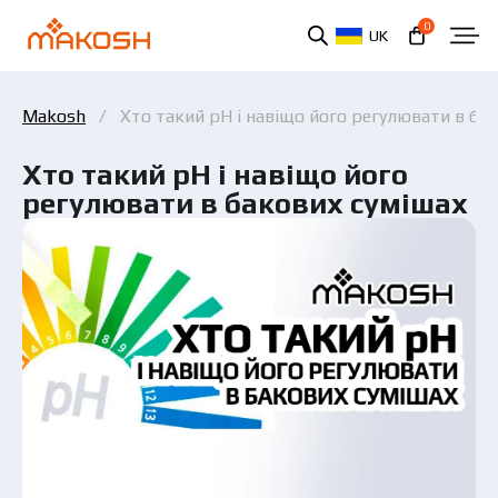
0
UK
Makosh
Хто такий рН і навіщо його регулювати в ба
Хто такий рН і навіщо його
регулювати в бакових сумішах
Ви ознайомилися та погоджуєтеся з політикою
захисту персональних даних.