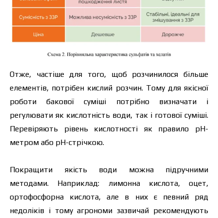
Ціна залежить від об’єму та регіону доставки.
Отже, частіше для того, щоб розчинилося більше
Для прорахунку індивідуальної ціни заповніть
елементів, потрібен кислий розчин. Тому для якісної
дані:
роботи бакової суміші потрібно визначати і
регулювати як кислотність води, так і готової суміші.
Перевіряють рівень кислотності як правило рН-
метром або рН-стрічкою.
Я ознайомився та приймаю політику
захисту персональних даних.
Я ознайомився та приймаю політику
Покращити якість води можна підручними
захисту персональних даних.
методами. Наприклад: лимонна кислота, оцет,
Завантажити каталог
Замовити
ортофосфорна кислота, але в них є певний ряд
недоліків і тому агрономи зазвичай рекомендують
Зв’язатися з менеджером Makosh