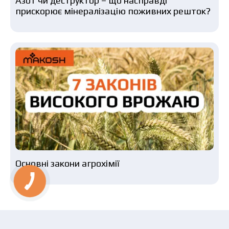
Азот чи деструктор – що насправді
прискорює мінералізацію поживних решток?
Основні закони агрохімії