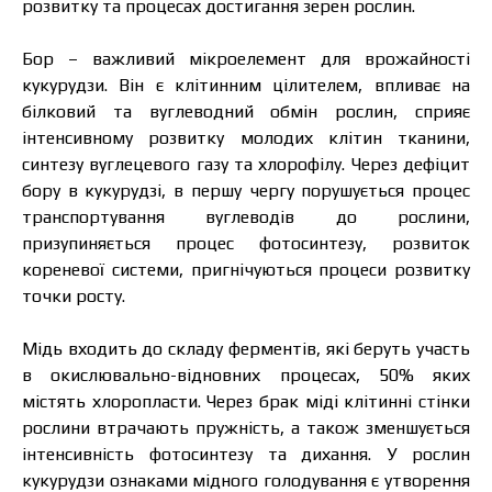
розвитку та процесах достигання зерен рослин.
Бор – важливий мікроелемент для врожайності
кукурудзи. Він є клітинним цілителем, впливає на
білковий та вуглеводний обмін рослин, сприяє
інтенсивному розвитку молодих клітин тканини,
синтезу вуглецевого газу та хлорофілу. Через дефіцит
бору в кукурудзі, в першу чергу порушується процес
транспортування вуглеводів до рослини,
призупиняється процес фотосинтезу, розвиток
кореневої системи, пригнічуються процеси розвитку
точки росту.
Мідь входить до складу ферментів, які беруть участь
в окислювально-відновних процесах, 50% яких
містять хлоропласти. Через брак міді клітинні стінки
рослини втрачають пружність, а також зменшується
інтенсивність фотосинтезу та дихання. У рослин
кукурудзи ознаками мідного голодування є утворення