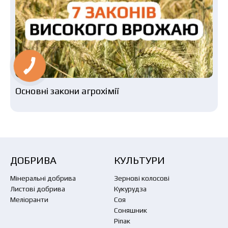
Основні закони агрохімії
ДОБРИВА
КУЛЬТУРИ
Мінеральні добрива
Зернові колосові
Листові добрива
Кукурудза
Меліоранти
Соя
Соняшник
Ріпак