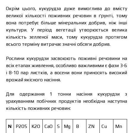
Окрім цього, кукурудза дуже вимоглива до вмісту
великої кількості поживних речовин в ґрунті, тому
вона потребує більше мінеральних добрив, ніж інші
культури. У період вегетації утворюється велика
кількість зелленої маси, тому кукурудза протягом
всього терміну витрачає значні обсяги добрив.
Рослини кукурудзи засвоюють поживні речовини на
всіх етапах живлення, особливо важливими є фази 3-6
і 8-10 пар листків, а восени вони приносять високий
врожай якісного насіння.
Для одержання 1 тонни насіння кукурудзи з
урахуванням побічних продуктів необхідна наступна
кількість поживних речовин:
N
P2O5
K2O
CaO
S
Mg
B
ZN
Cu
Mn