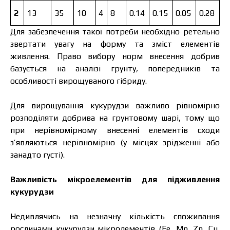
2
13
35
10
4
8
0.14
0.15
0.05
0.28
Для забезпечення такої потреби необхідно ретельно
звертати увагу на форму та зміст елементів
живлення. Право вибору норм внесення добрив
базується на аналізі грунту, попередників та
особливості вирощуваного гібриду.
Для вирощування кукурудзи важливо рівномірно
розподіляти добрива на грунтовому шарі, тому що
при нерівномірному внесенні елементів сходи
з’являються нерівномірно (у місцях зрідженні або
занадто густі).
Важливість мікроелементів для підживлення
кукурудзи
Недивлячись на незначну кількість споживання
рослинами кукурудзи мікролементів (Fe, Mn, Zn, Cu,