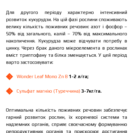
Я ознайомився та приймаю політику
захисту персональних даних.
Я ознайомився та приймаю політику
Для другого періоду характерно інтенсивний
захисту персональних даних.
розвиток кукурудзи. На цій фазі рослини споживають
велику кількість поживних речовин: азот і фосфор –
Завантажити каталог
Замовити
50% від загального, калій – 70% від максимального
накопичення. Кукурудза може відчувати потребу в
Зв’язатися з менеджером Makosh
цинку. Через брак даного мікроелемента в рослинах
вміст триптофану та білка зменшується. У цей період
варто застосовувати:
Wonder Leaf Mono Zn 8
1-2 л/га;
Сульфат магнію (Туреччина)
3-7кг/га.
Оптимальна кількість поживних речовин забезпечує
гарний розвиток рослин, їх кореневої системи та
надземних органів, сприяє своєчасному формуванню
репродуктивних органів та прискорює достигання