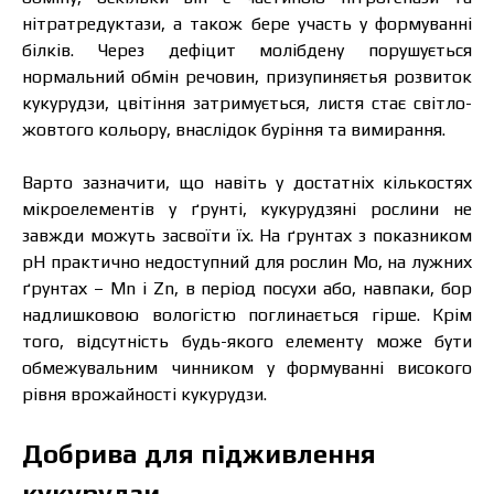
нітратредуктази, а також бере участь у формуванні
білків. Через дефіцит молібдену порушується
нормальний обмін речовин, призупиняєтья розвиток
кукурудзи, цвітіння затримується, листя стає світло-
жовтого кольору, внаслідок буріння та вимирання.
Варто зазначити, що навіть у достатніх кількостях
мікроелементів у ґрунті, кукурудзяні рослини не
завжди можуть засвоїти їх. На ґрунтах з показником
рН практично недоступний для рослин Мо, на лужних
ґрунтах – Mn і Zn, в період посухи або, навпаки, бор
надлишковою вологістю поглинається гірше. Крім
того, відсутність будь-якого елементу може бути
обмежувальним чинником у формуванні високого
рівня врожайності кукурудзи.
Добрива для підживлення
кукурудзи