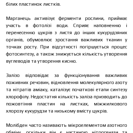
білих пластинок листків.
Марганець активізує ферменти рослини, приймає
участь в фотолізі води. Сприяє наповненню і
перенесенню цукрів з листя до інших кукурудзяних
органів, обумовлює зростання важливих тканин у
точках росту. При відсутності погіршується процес
фотосинтезу, а також знижується кількість утворення
вуглеводів та утворення кисню.
Залізо відповідає за функціонування важливих
поживних речовин, відновлення молекулярного азоту
та нітратів аміаку, каталізує початкові етапи синтезу
хлорофілу. Недостатня кількість заліза призводить до
пожовтіння пластин на листках, міжжилкового
хлорозу кукурудзи та низькому вмісту цукрів.
Молібден часто називають мікроелементом азотного
обміну, оскільки він є частиною нітрогенази та