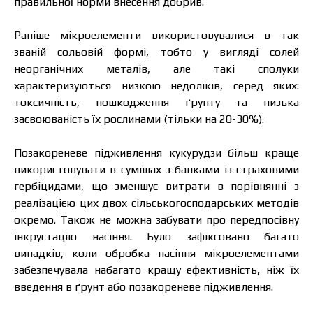
правильної норми внесення добрив.
Раніше мікроелементи використовувалися в так
званій сольовій формі, тобто у вигляді солей
неорганічних металів, але такі сполуки
характеризуються низкою недоліків, серед яких:
токсичність, пошкодження ґрунту та низька
засвоюваність їх рослинами (тільки на 20-30%).
Позакореневе підживлення кукурудзи більш краще
використовувати в сумішах з банками із страховими
гербіцидами, що зменшує витрати в порівнянні з
реалізацією цих двох сільськогосподарських методів
окремо. Також не можна забувати про передпосівну
інкрустацію насіння. Було зафіксовано багато
випадків, коли обробка насіння мікроелементами
забезпечувала набагато кращу ефективність, ніж їх
введення в ґрунт або позакореневе підживлення.