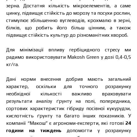
зерна. Достатня кількість мікроелементів, а саме
цинку, підвищує стійкість до морозу та посухи рослин,
стимулює збільшенню вуглеводів, крохмалю в зерні,
білків, що робить його більш цінним, а також
підвищує стійкість культур до різноманітних хвороб.
Для мінімізації впливу гербіцидного стресу ми
радимо використовувати Makosh Green у дозі 0,4-0,5
кг/га.
Дані норми внесення добрив мають загальний
характер, оскільки для точного розрахунку
необхідної кількості важливо враховувати
результати аналізу ґрунту на полі, попередника,
сортових характеристик гібриду посівної кукурудзи,
кислотність ґрунту та багато інших показників. У
компанії “Макош” є агрономи-експерти, які готові
24
години на тиждень
допомогти у розрахунку