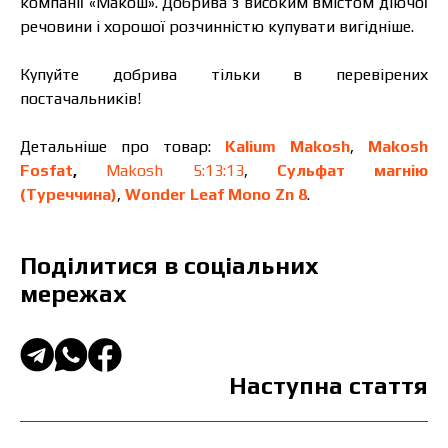
компанії «Макош». Добрива з високим вмістом діючої
речовини і хорошої розчинністю купувати вигідніше.
Купуйте добрива тільки в перевірених
постачальників!
Детальніше про товар:
Kalium Makosh
,
Makosh
Fosfat
,
Makosh 5:13:13
,
Сульфат магнію
(Туреччина)
,
Wonder Leaf Mono Zn 8
.
Поділитися в соціальних
мережах
Наступна стаття