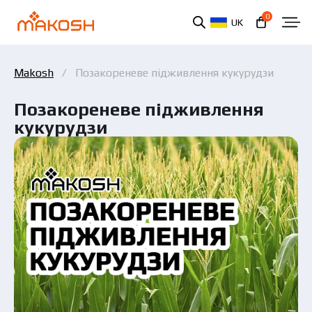
0
UK
Makosh
Позакореневе підживлення кукурудзи
Позакореневе підживлення
кукурудзи
Ви ознайомилися та погоджуєтеся з політикою
захисту персональних даних.