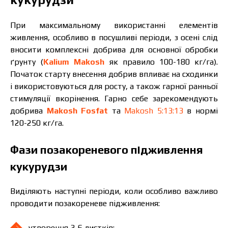
При максимальному використанні елементів
живлення, особливо в посушливі періоди, з осені слід
вносити комплексні добрива для основної обробки
ґрунту (
Kalium Makosh
як правило 100-180 кг/га).
Початок старту внесення добрив впливає на сходинки
і використовуються для росту, а також гарної ранньої
стимуляції вкорінення. Гарно себе зарекомендують
добрива
Makosh Fosfat
та
Makosh 5:13:13
в нормі
120-250 кг/га.
Фази позакореневого підживлення
кукурудзи
Виділяють наступні періоди, коли особливо важливо
проводити позакореневе підживлення:
утворення 3-6 листків;