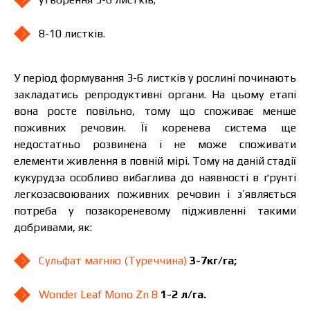
8-10 листків.
У період формування 3-6 листків у рослині починають
закладатись репродуктивні органи. На цьому етапі
вона росте повільно, тому що споживає менше
поживних речовин. Її коренева система ще
недостатньо розвинена і не може споживати
елементи живлення в повній мірі. Тому на даній стадії
кукурудза особливо вибаглива до наявності в ґрунті
легкозасвоюваних поживних речовин і з’являється
Ціна залежить від об’єму та регіону доставки.
потреба у позакореневому підживленні такими
Для прорахунку індивідуальної ціни заповніть
добривами, як:
дані:
Сульфат магнію (Туреччина)
3-7кг/га;
Wonder Leaf Mono Zn 8
1-2 л/га.