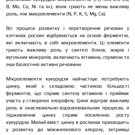
B, Mo, Co, Ni та ін.), вони грають не менш важливу
роль, ніж макроелементи (N, P, K, S, Mg, Ca).
Всі процеси розвитку і перетворення речовин у
клітинах рослин відбуваються на основі ферментів,
які включають в собі мікроелементи. Ці елементи
грають важливу роль у синтезі білків, жирів і
вугільних мінералів, включають вітаміни, гормони та
інші біологічно активні речовини.
Мікроелементи кукурудзи найчастіше потребують
цинку, який є складовою частиною більшості
ферментів, що сприяє синтезу вітамінів і приймає
участь у створенні хлорофілу. Цинк відіграє важливу
роль в окислювально-відновлювальних процесах, а
підживлення цинку сприяє посиленню росту
кукурудзи. Малий вміст цинку в рослинах призводить
у розвитку до міжжилкового хлорозу, затримці