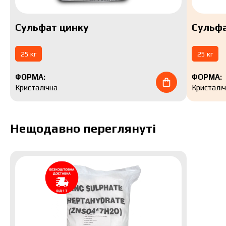
Сульфат цинку
Сульфа
25 кг
25 кг
ФОРМА:
ФОРМА:
Кристалічна
Кристалі
Нещодавно переглянуті