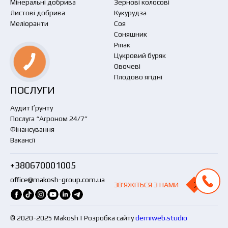
Мінеральні добрива
Зернові колосові
Листові добрива
Кукурудза
Меліоранти
Соя
Соняшник
Ріпак
Цукровий буряк
Овочеві
Плодово ягідні
ПОСЛУГИ
Аудит Ґрунту
Послуга “Агроном 24/7”
Фінансування
Вакансії
+380670001005
office@makosh-group.com.ua
ЗВ'ЯЖІТЬСЯ З НАМИ
ЗВ'ЯЖІТЬСЯ З НАМИ
© 2020-2025 Makosh | Розробка сайту
demiweb.studio