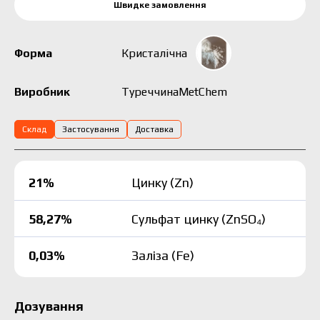
Швидке замовлення
Форма
Кристалічна
Туреччина
MetChem
Виробник
Склад
Застосування
Доставка
21%
Цинку (Zn)
58,27%
Сульфат цинку (ZnSO₄)
0,03%
Заліза (Fe)
Дозування