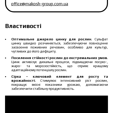
office@makosh-group.com.ua
Властивості
Ціна залежить від об’єму та регіону доставки.
Для прорахунку індивідуальної ціни заповніть
Оптимальне джерело цинку для рослин
. Сульфат
дані:
цинку швидко розчиняється, забезпечуючи повноцінне
засвоєння поживних речовин, особливо для культур,
чутливих до його дефіциту.
Посилення стійкості рослин до екстремальних умов
.
Цинк активізує дихальні процеси, підвищуючи посухо-,
жаро- та морозостійкість, що сприяє кращому
адаптаційному потенціалу рослин.
Я ознайомився та приймаю політику
Сірка – ключовий елемент для росту та
захисту персональних даних.
Я ознайомився та приймаю політику
врожайності
. Стимулює інтенсивний ріст рослин,
захисту персональних даних.
покращує якісні показники урожаю, допомагаючи
забезпечити стабільну продуктивність.
Завантажити каталог
Замовити
Зв’язатися з менеджером Makosh