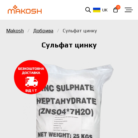
0
UK
Makosh
Добрива
Сульфат цинку
Сульфат цинку
Ви ознайомилися та погоджуєтеся з політикою
захисту персональних даних.