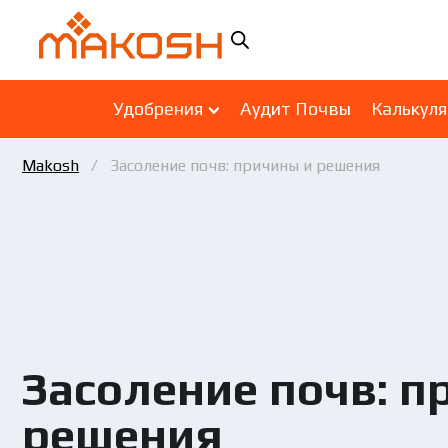
Удобрения
Аудит Почвы
Калькул
Makosh
Засоление почв: причины и решения
Засоление почв: п
решения