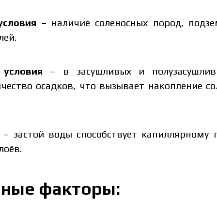
условия
– наличие соленосных пород, подз
лей.
 условия
– в засушливых и полузасушлив
чество осадков, что вызывает накопление с
– застой воды способствует капиллярному 
лоёв.
сит от объёма и региона доставки. Для расчёта индивидуа
 данные:
нные факторы: