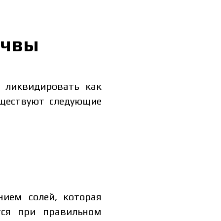
очвы
о ликвидировать как
уществуют следующие
ием солей, которая
тся при правильном