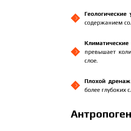
Геологические 
содержанием со
Климатические
превышает коли
слое.
Плохой дренаж
более глубоких с
Цена зави
заполните
Антропоге