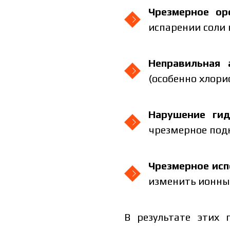
Чрезмерное ор
испарении соли 
Неправильная 
(особенно хлори
Я ознакомился и принимаю 
Я 
пе
Нарушение гид
чрезмерное подн
Чрезмерное исп
изменить ионны
В результате этих 