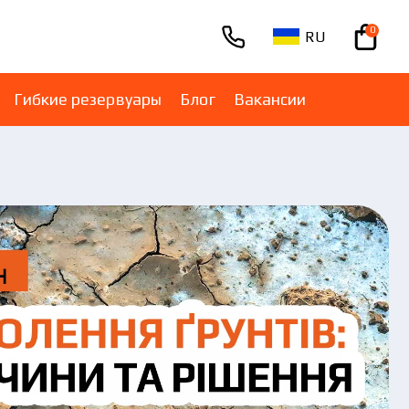
0
RU
+380670001005
Гибкие резервуары
Блог
Вакансии