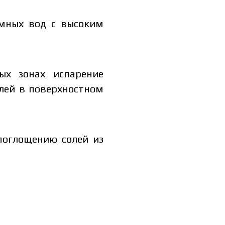
емных вод с высоким
ых зонах испарение
олей в поверхностном
поглощению солей из
льной цены