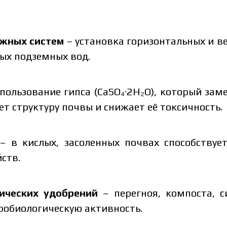
ажных систем
– установка горизонтальных и в
ых подземных вод.
пользование гипса (CaSO₄·2H₂O), который зам
ет структуру почвы и снижает её токсичность.
– в кислых, засоленных почвах способствуе
ств.
нических удобрений
– перегноя, компоста, с
робиологическую активность.