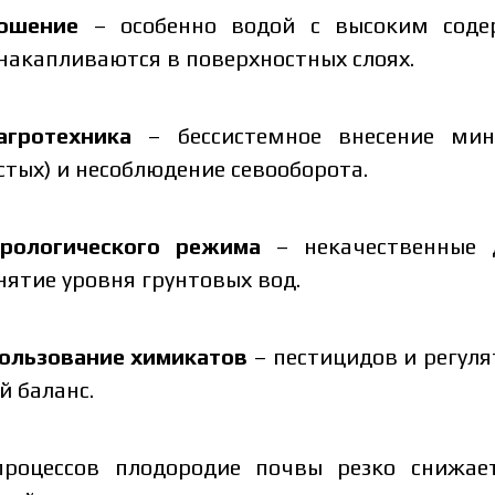
ошение
– особенно водой с высоким соде
накапливаются в поверхностных слоях.
агротехника
– бессистемное внесение мин
стых) и несоблюдение севооборота.
политику защиты персональных данных.
ознакомился и принимаю политику защиты
Заказать
рсональных данных.
рологического режима
– некачественные 
Скача
ятие уровня грунтовых вод.
Заказать
Скачат
Связаться с менеджером Makosh
ользование химикатов
– пестицидов и регуля
й баланс.
Связаться с менеджером Makosh
процессов плодородие почвы резко снижае