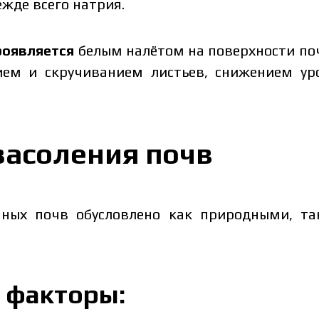
жде всего натрия.
роявляется
белым налётом на поверхности по
ием и скручиванием листьев, снижением у
засоления почв
нных почв обусловлено как природными, т
 факторы: