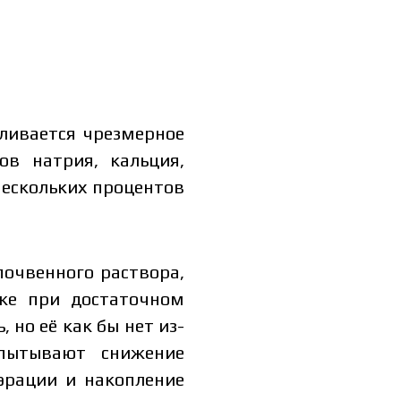
пливается чрезмерное
ов натрия, кальция,
нескольких процентов
почвенного раствора,
аже при достаточном
 но её как бы нет из-
спытывают снижение
аэрации и накопление