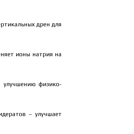
ертикальных дрен для
еняет ионы натрия на
т улучшению физико-
идератов – улучшает