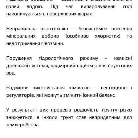
солей водою. Під час випаровування солі
накопичуються в поверхневих шарах.
Неправильна агротехніка – безсистемне внесення
мінеральних добрив (особливо хлористих) та
недотримання сівозміни.
Порушення гідрологічного режиму – неякісні
дренажні системи, надмірний підйом рівня ґрунтових
вод.
Надмірне використання хімікатів – пестицидів і
регуляторів, які можуть змінити іонний баланс.
У результаті цих процесів родючість ґрунту різко
знижується, а інколи ґрунт стає непридатним для
землеробства.