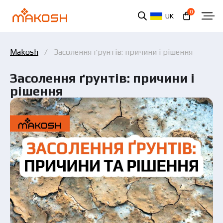
0
UK
Makosh
Засолення ґрунтів: причини і рішення
Засолення ґрунтів: причини і
рішення
Ви ознайомилися та погоджуєтеся з політикою
захисту персональних даних.