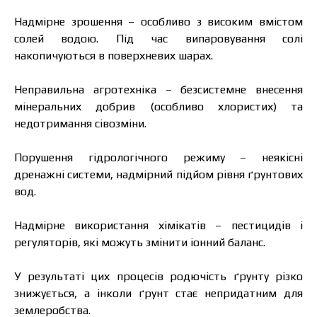
Надмірне зрошення – особливо з високим вмістом
солей водою. Під час випаровування солі
накопичуються в поверхневих шарах.
Неправильна агротехніка – безсистемне внесення
мінеральних добрив (особливо хлористих) та
недотримання сівозміни.
Порушення гідрологічного режиму – неякісні
дренажні системи, надмірний підйом рівня ґрунтових
вод.
Надмірне використання хімікатів – пестицидів і
регуляторів, які можуть змінити іонний баланс.
У результаті цих процесів родючість ґрунту різко
знижується, а інколи ґрунт стає непридатним для
землеробства.