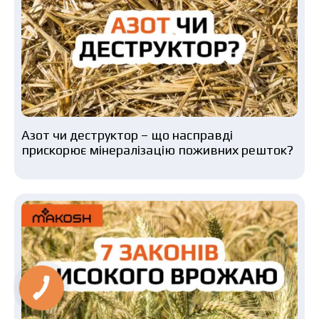
Азот чи деструктор – що насправді
прискорює мінералізацію поживних решток?