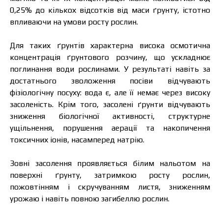
0,25% до кількох відсотків від маси ґрунту, істотно
впливаючи на умови росту рослин.
Для таких ґрунтів характерна висока осмотична
концентрація ґрунтового розчину, що ускладнює
поглинання води рослинами. У результаті навіть за
достатнього зволоження посіви відчувають
фізіологічну посуху: вода є, але її немає через високу
засоленість. Крім того, засолені ґрунти відчувають
зниження біологічної активності, структурне
ущільнення, порушення аерації та накопичення
токсичних іонів, насамперед натрію.
Зовні засолення проявляється білим нальотом на
поверхні ґрунту, затримкою росту рослин,
пожовтінням і скручуванням листя, зниженням
урожаю і навіть повною загибеллю рослин.