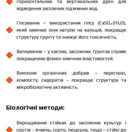
горизонтальних та вертикальних дрен для
відведення засолених підземних вод.
Гіпсування – використання гіпсу (CaSO₄·2H₂O),
який замінює іони натрію на кальцій, покращує
структуру ґрунту та знижує його токсичність.
Вапнування – у кислих, засолених ґрунтах сприяє
покращенню фізико-хімічних властивостей.
Внесення органічних добрив – перегною,
компосту, сидератів – покращує структуру та
мікробіологічну активність.
Біологічні методи:
Вирощування стійких до засолення культур і
сортів – ячмінь, сорго, люцерна, тощо – стійкі до