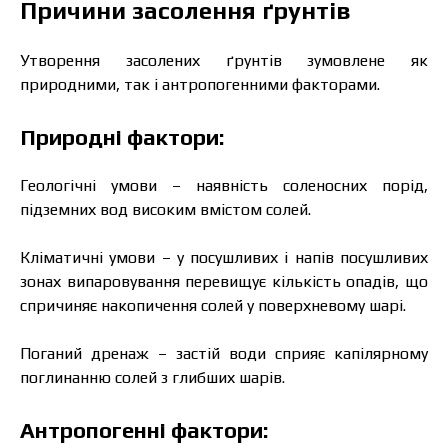
Причини засолення ґрунтів
Утворення засолених ґрунтів зумовлене як
природними, так і антропогенними факторами.
Природні фактори:
Геологічні умови – наявність соленосних порід,
підземних вод високим вмістом солей.
Кліматичні умови – у посушливих і напів посушливих
зонах випаровування перевищує кількість опадів, що
спричиняє накопичення солей у поверхневому шарі.
Поганий дренаж – застій води сприяє капілярному
поглинанню солей з глибших шарів.
Антропогенні фактори: