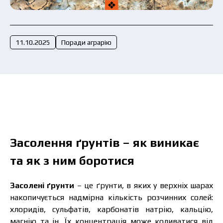
Подати заявку зараз
11.10.2025
Поради аграрію
Засолення ґрунтів – як виникає
та як з ним боротися
Засолені ґрунти
– це ґрунти, в яких у верхніх шарах
накопичується надмірна кількість розчинних солей:
хлоридів, сульфатів, карбонатів натрію, кальцію,
магнію та ін. Їх концентрація може коливатися від