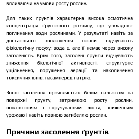
впливаючи на умови росту рослин.
Для таких ґрунтів характерна висока осмотична
концентрація ґрунтового розчину, що ускладнює
поглинання води рослинами. У результаті навіть за
достатнього зволоження посіви відчувають
фізіологічну посуху: вода є, але її немає через високу
засоленість. Крім того, засолені ґрунти відчувають
зниження біологічної активності, структурне
ущільнення, порушення аерації та накопичення
Ціна залежить від об’єму та регіону доставки.
токсичних іонів, насамперед натрію.
Для прорахунку індивідуальної ціни заповніть
дані:
Зовні засолення проявляється білим нальотом на
поверхні ґрунту, затримкою росту рослин,
пожовтінням і скручуванням листя, зниженням
урожаю і навіть повною загибеллю рослин.
Я ознайомився та приймаю політику
захисту персональних даних.
Причини засолення ґрунтів
Я ознайомився та приймаю політику
захисту персональних даних.