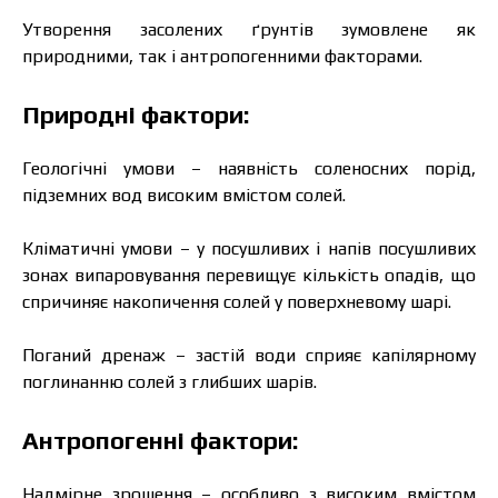
Утворення засолених ґрунтів зумовлене як
Завантажити каталог
Замовити
природними, так і антропогенними факторами.
Зв’язатися з менеджером Makosh
Природні фактори:
Геологічні умови – наявність соленосних порід,
підземних вод високим вмістом солей.
Кліматичні умови – у посушливих і напів посушливих
зонах випаровування перевищує кількість опадів, що
спричиняє накопичення солей у поверхневому шарі.
Поганий дренаж – застій води сприяє капілярному
поглинанню солей з глибших шарів.
Антропогенні фактори:
Надмірне зрошення – особливо з високим вмістом