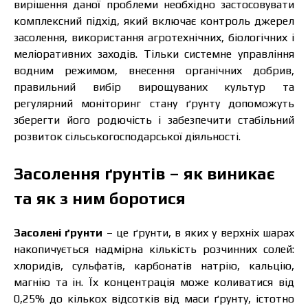
вирішення даної проблеми необхідно застосовувати
комплексний підхід, який включає контроль джерел
засолення, використання агротехнічних, біологічних і
меліоративних заходів. Тільки системне управління
водним режимом, внесення органічних добрив,
правильний вибір вирощуваних культур та
регулярний моніторинг стану ґрунту допоможуть
зберегти його родючість і забезпечити стабільний
розвиток сільськогосподарської діяльності.
Засолення ґрунтів – як виникає
та як з ним боротися
Засолені ґрунти
– це ґрунти, в яких у верхніх шарах
накопичується надмірна кількість розчинних солей:
хлоридів, сульфатів, карбонатів натрію, кальцію,
магнію та ін. Їх концентрація може коливатися від
0,25% до кількох відсотків від маси ґрунту, істотно