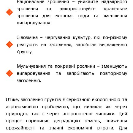
Раціональне зрошення – уникайте надмірного
зрошення та використовуйте крапельне
зрошення для економії води та зменшення
випаровування.
Сівозміна – чергування культур, які по-різному
реагують на засолення, запобігає виснаженню
ґрунту.
Мульчування та покривні рослини – зменшують
випаровування та запобігають повторному
засоленню.
Отже, засолення ґрунтів є серйозною екологічною та
агрономічною проблемою, що виникає як через
природні, так і через антропогенні чинники. Цей
процес спричиняє деградацію земель, зниження
врожайності та значні економічні втрати. Для