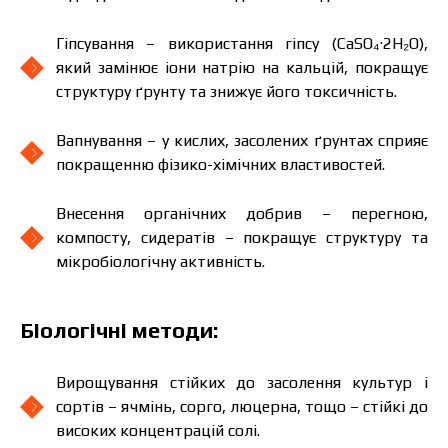
Гіпсування – використання гіпсу (CaSO₄·2H₂O),
який замінює іони натрію на кальцій, покращує
структуру ґрунту та знижує його токсичність.
Вапнування – у кислих, засолених ґрунтах сприяє
покращенню фізико-хімічних властивостей.
Внесення органічних добрив – перегною,
компосту, сидератів – покращує структуру та
мікробіологічну активність.
Біологічні методи:
Вирощування стійких до засолення культур і
сортів – ячмінь, сорго, люцерна, тощо – стійкі до
високих концентрацій солі.