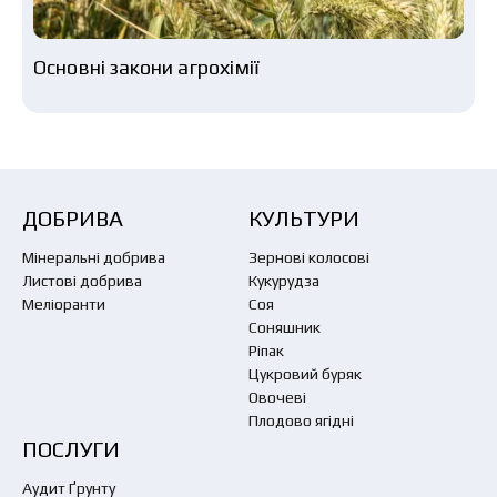
Основні закони агрохімії
ДОБРИВА
КУЛЬТУРИ
Мінеральні добрива
Зернові колосові
Листові добрива
Кукурудза
Меліоранти
Соя
Соняшник
Ріпак
Цукровий буряк
Овочеві
Плодово ягідні
ПОСЛУГИ
Аудит Ґрунту