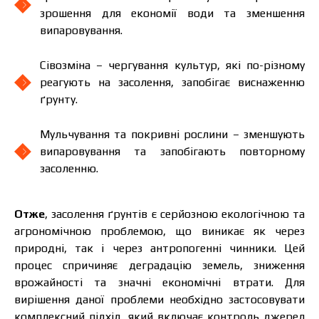
зрошення для економії води та зменшення
випаровування.
Сівозміна – чергування культур, які по-різному
реагують на засолення, запобігає виснаженню
ґрунту.
Мульчування та покривні рослини – зменшують
випаровування та запобігають повторному
засоленню.
Отже
, засолення ґрунтів є серйозною екологічною та
агрономічною проблемою, що виникає як через
природні, так і через антропогенні чинники. Цей
процес спричиняє деградацію земель, зниження
врожайності та значні економічні втрати. Для
вирішення даної проблеми необхідно застосовувати
комплексний підхід, який включає контроль джерел