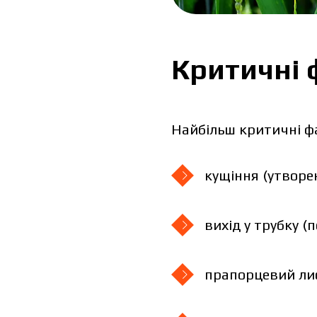
Критичні 
Найбільш критичні фа
кущіння (утворе
вихід у трубку (
прапорцевий лис