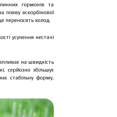
слинних гормонів та
на появу аскорбінової
е переносять холод.
ості усунення нестачі
policy.
впливає на швидкість
ad catalog
ні, серйозно збільшує
має стабільну форму,
ad catalog