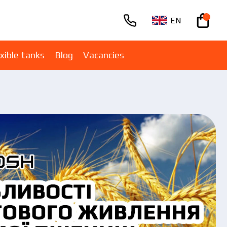
0
EN
+380670001005
xible tanks
Blog
Vacancies