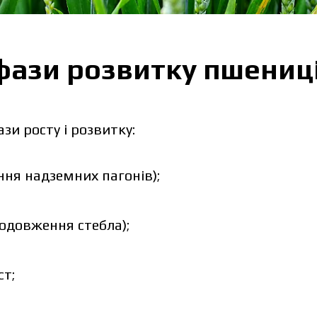
фази розвитку пшениц
зи росту і розвитку:
ння надземних пагонів);
подовження стебла);
т;