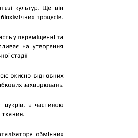
тезі культур. Ще він
іохімічних процесів.
асть у переміщенні та
впливає на утворення
ої стадії.
иною окисно-відновних
грибкових захворювань.
dual price,
т цукрів, є частиною
 тканин.
талізатора обмінних