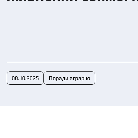
Yo
pol
08.10.2025
Поради аграрію