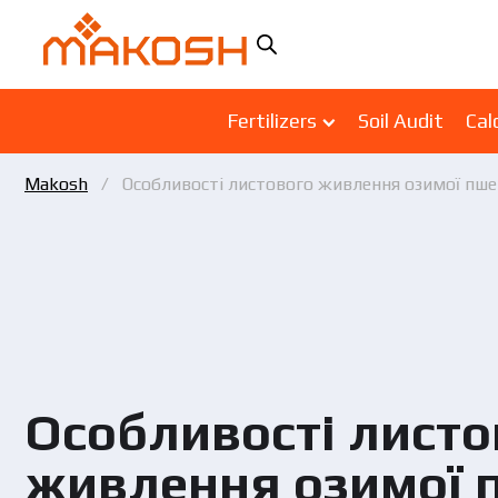
Fertilizers
Soil Audit
Cal
Makosh
Особливості листового живлення озимої пше
Особливості листо
живлення озимої 