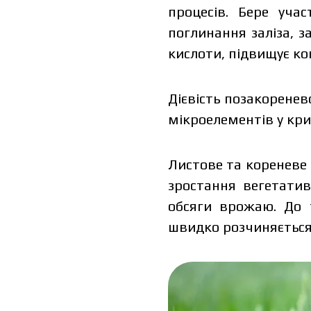
процесів. Бере уча
поглинання заліза, з
кислоти, підвищує ко
Дієвість позакоренев
I have read and accept the per
мікроелементів у кри
I h
Листове та кореневе
зростання вегетативн
обсяги врожаю. До т
швидко розчиняється 