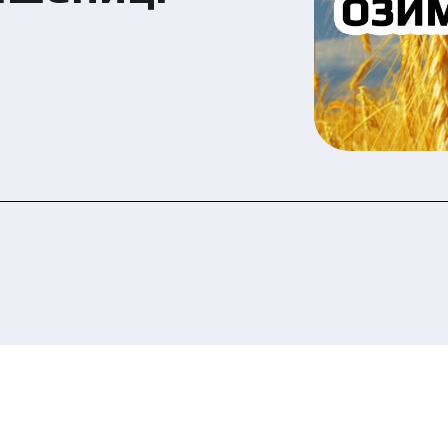
u have read and agree to the personal data prote
icy.
Submit your application now
Submit your application now