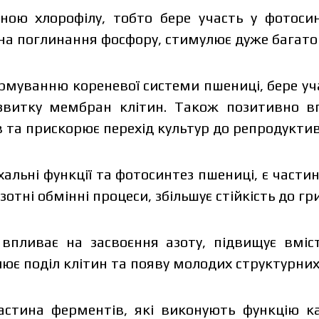
ною хлорофілу, тобто бере участь у фотосин
а поглинання фосфору, стимулює дуже багато б
рмуванню кореневої системи пшениці, бере уч
розвитку мембран клітин. Також позитивно 
 та прискорює перехід культур до репродуктивн
хальні функції та фотосинтез пшениці, є част
зотні обмінні процеси, збільшує стійкість до 
depends on the volume and delivery region. To calculate an indivi
in the details:
 впливає на засвоєння азоту, підвищує вміс
илює поділ клітин та появу молодих структурних
астина ферментів, які виконують функцію ка