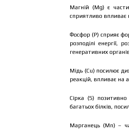
Магній (Mg) є части
сприятливо впливає н
Фосфор (P) сприяє фо
розподілі енергії, 
генеративних органів
Мідь (Cu) посилює ди
реакцій, впливає на а
The price 
please fill 
Сірка (S) позитивно
багатьох білків, пос
Марганець (Mn) – ч