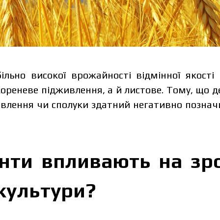
ільно високої врожайності відмінної якості 
кореневе підживлення, а й листове. Тому, що д
влення чи сполуки здатний негативно позначи
нти впливають на зр
культури?