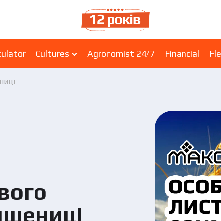
culator
Cultures
Agronomist 24/7
Financial
Fle
ниці
вого
пшениці