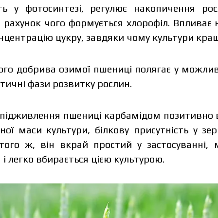
сть у фотосинтезі, регулює накопичення ро
а рахунок чого формується хлорофіл. Впливає 
нцентрацію цукру, завдяки чому культури кращ
ого добрива озимої пшениці полягає у можлив
sonal data protection policy.
тичні фази розвитку рослин.
ave read and accept the personal data protection 
Order
 підживлення пшениці карбамідом позитивно 
Downlo
Order
ої маси культури, білкову присутність у зер
Contact a Makosh manager
ого ж, він вкрай простий у застосуванні, 
Downlo
і легко вбирається цією культурою.
Contact a Makosh manager