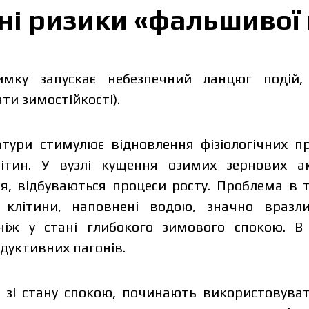
чні ризики «фальшивої
имку запускає небезпечний ланцюг подій
ти зимостійкості).
тури стимулює відновлення фізіологічних пр
тин. У вузлі кущення озимих зернових акт
я, відбуваються процеси росту. Проблема в 
 клітини, наповнені водою, значно вразл
ніж у стані глибокого зимового спокою. В
дуктивних пагонів.
 зі стану спокою, починають використовуват