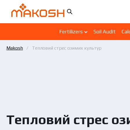
Fertilizers
Soil Audit
Cal
Makosh
Тепловий стрес озимих культур
Тепловий стрес оз