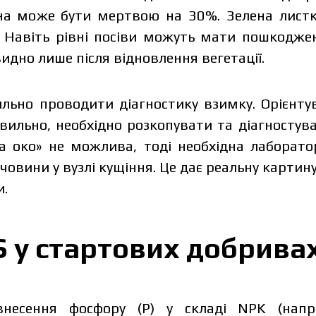
ина може бути мертвою на 30%. Зелена лист
. Навіть рівні посіви можуть мати пошкодже
видно лише після відновлення вегетації.
ьно проводити діагностику взимку. Орієнту
вильно, необхідно розкопувати та діагностува
а око» не можлива, тоді необхідна лаборато
речовини у вузлі кущіння. Це дає реальну картин
и.
S
у стартових добрива
 внесення фосфору (P) у складі NPK (нап