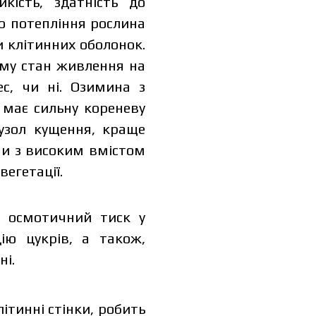
ість, здатність до
го потепління рослина
и клітинних оболонок.
ому стан живлення на
с, чи ні. Озимина з
має сильну кореневу
вузол кущення, краще
policy.
ини з високим вмістом
ad catalog
егетації.
ad catalog
є осмотичний тиск у
цію цукрів, а також,
ні.
літинні стінки, робить