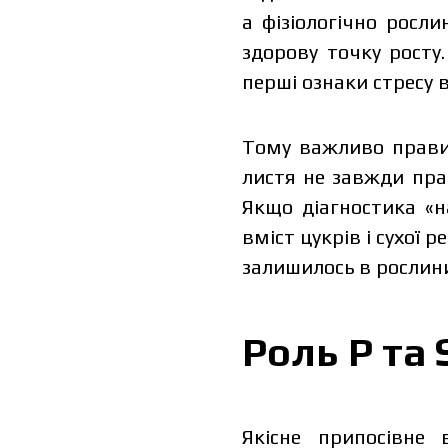
а фізіологічно росл
здорову точку росту
перші ознаки стресу 
Тому важливо правил
листя не завжди пра
Якщо діагностика «н
вміст цукрів і сухої 
залишилось в рослин
Роль Р та
Якісне припосівне