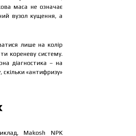
кова маса не означає
ний вузол кущення, а
ватися лише на колір
ти кореневу систему.
рна діагностика – на
у, скільки «антифризу»
х
риклад, Makosh NPK