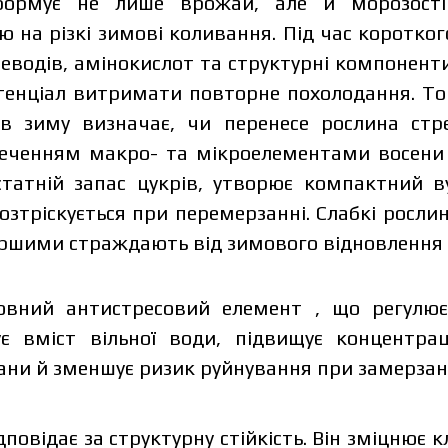
ормує не лише врожай, але й морозостійк
ію на різкі зимові коливання. Під час коротко
еводів, амінокислот та структурні компонент
потенціал витримати повторне похолодання. Т
 зиму визначає, чи перенесе рослина стре
еченням макро- та мікроелементами восени 
sonal data protection policy.
статній запас цукрів, утворює компактний 
ave read and accept the personal data protection 
Order
озтріскується при перемерзанні. Слабкі росл
Downlo
ершими страждають від зимового відновлення в
Order
Contact a Makosh manager
Downlo
ловний антистресовий елемент , що регулю
ує вміст вільної води, підвищує концентра
Contact a Makosh manager
ни й зменшує ризик руйнування при замерзан
ідповідає за структурну стійкість. Він зміцнює к