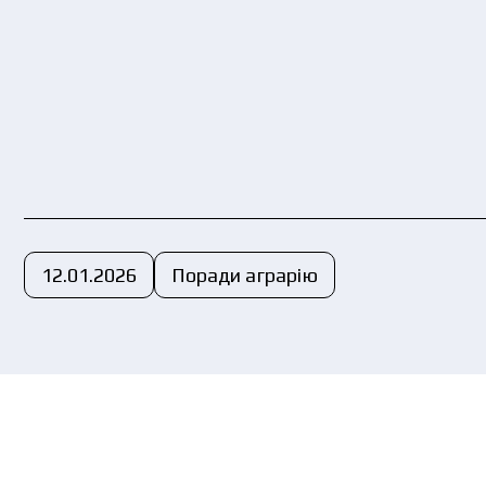
Yo
pol
12.01.2026
Поради аграрію