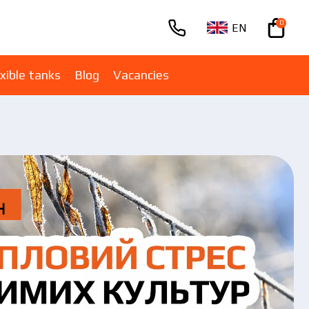
0
EN
+380670001005
xible tanks
Blog
Vacancies