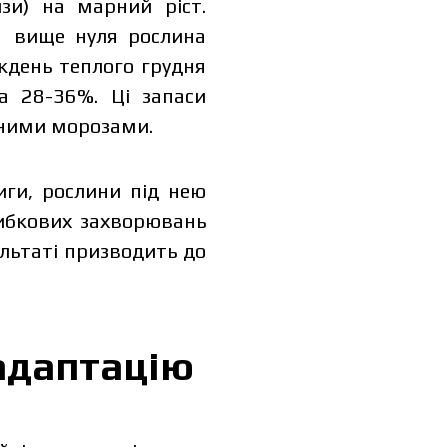
зи) на марний ріст.
℃ вище нуля рослина
ждень теплого грудня
а 28-36%. Ці запаси
пними морозами.
иги, рослини під нею
рибкових захворювань
ультаті призводить до
dual price,
 адаптацію