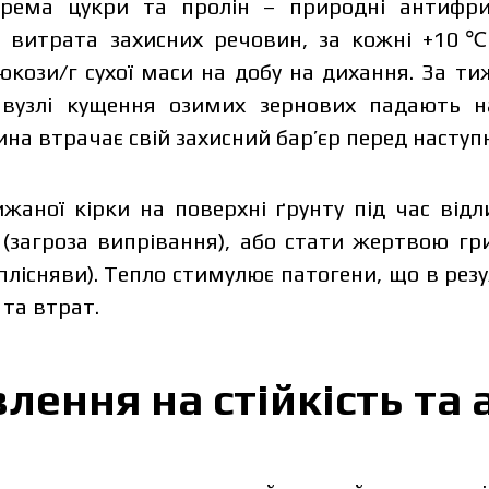
окрема цукри та пролін – природні антифри
а витрата захисних речовин, за кожні +10
юкози/г сухої маси на добу на дихання. За ти
вузлі кущення озимих зернових падають н
ина втрачає свій захисний бар’єр перед насту
ижаної кірки на поверхні ґрунту під час відл
(загроза випрівання), або стати жертвою г
 плісняви). Тепло стимулює патогени, що в рез
та втрат.
depends on the volume and delivery region. To calculate an indivi
in the details:
лення на стійкість та