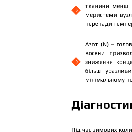
тканини менш ч
меристеми вузл
перепади темпе
Азот (N) – голо
восени призво
зниження конце
більш уразлив
мінімальному по
Діагности
Під час зимових кол