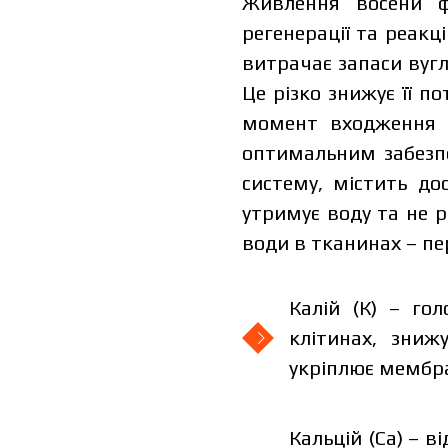
Живлення восени ф
регенерації та реакц
витрачає запаси вугл
Це різко знижує її 
момент входження в
оптимальним забезп
I have read and accept the per
систему, містить до
I h
утримує воду та не р
води в тканинах – п
Калій (К) – го
клітинах, зниж
укріплює мембра
Кальцій (Са) – в