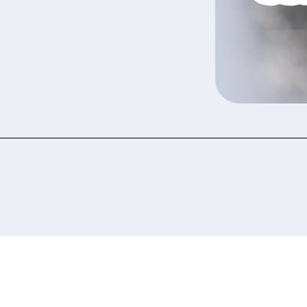
u have read and agree to the personal data prote
icy.
Submit your application now
Submit your application now