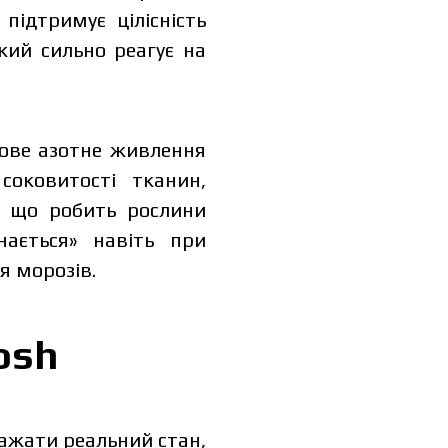
ідтримує цілісність
кий сильно реагує на
кове азотне живлення
оковитості тканин,
у, що робить рослини
ається» навіть при
я морозів.
osh
ажати реальний стан,