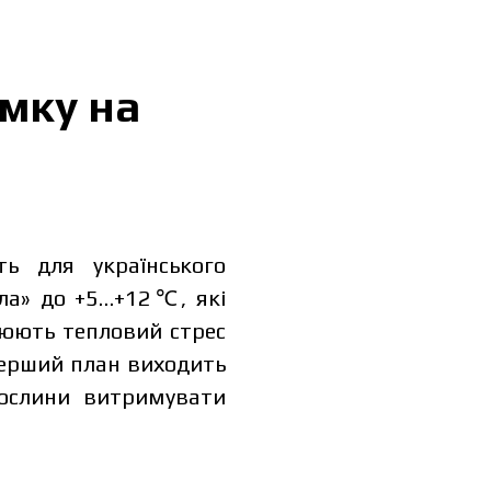
имку на
ь для українського
епла» до +5…+12℃, які
рюють тепловий стрес
перший план виходить
ослини витримувати