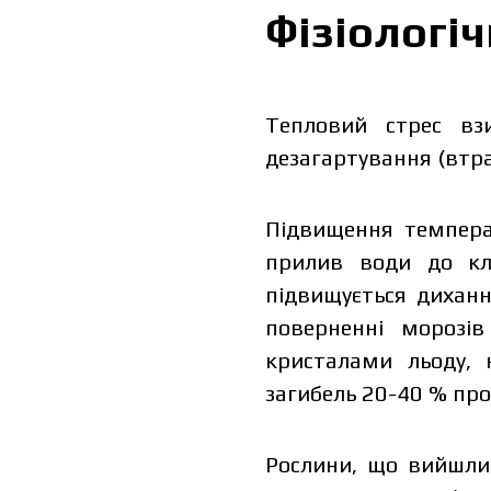
Фізіологі
Тепловий стрес вз
дезагартування (втра
Підвищення темпера
прилив води до клі
підвищується диханн
поверненні морозів
кристалами льоду, 
загибель 20-40 % про
Рослини, що вийшли