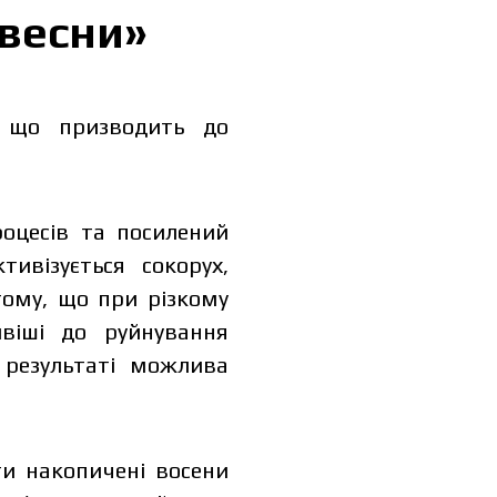
 весни»
, що призводить до
оцесів та посилений
ивізується сокорух,
тому, що при різкому
ивіші до руйнування
 результаті можлива
и накопичені восени