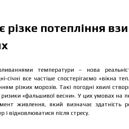
є різке потепління вз
их
ливаннями температури – нова реальніст
ні-січні все частіше спостерігаємо «вікна т
ням різких морозів. Такі погодні хвилі ство
– ризики «фальшивої весни». У цих умовах на 
мент живлення, який визначає здатність р
 і відновлюватися після стресу.