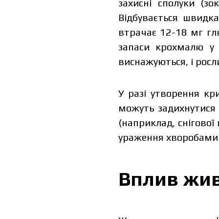
захисні сполуки (з
Відбувається швидк
втрачає 12-18 мг гл
запаси крохмалю у 
виснажуються, і росл
У разі утворення кр
можуть задихнутися 
(наприклад, снігової
ураження хворобами 
The price 
please fill 
Вплив жив