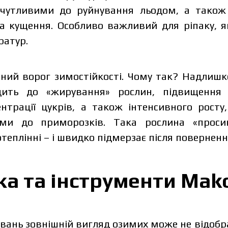
утливими до руйнування льодом, а також п
а кущення. Особливо важливий для ріпаку, я
ратур.
вний ворог зимостійкості. Чому так? Надлиш
дить до «жирування» рослин, підвищення с
нтрації цукрів, а також інтенсивного рост
ими до приморозків. Така рослина «просин
теплінні – і швидко підмерзає після поверненн
ка та інструменти
Mak
ивань зовнішній вигляд озимих може не відобр