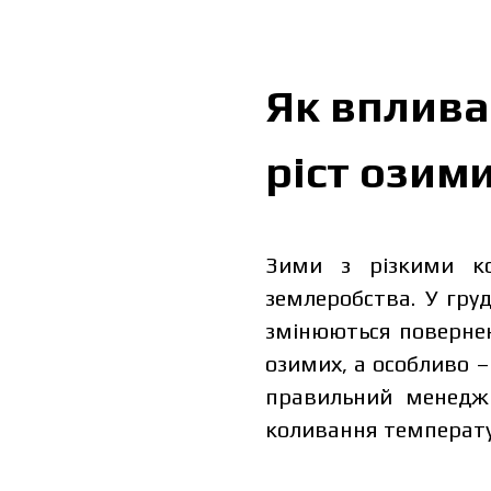
Як вплива
ріст озим
Зими з різкими ко
землеробства. У груд
змінюються повернен
озимих, а особливо 
правильний менедж
коливання температур